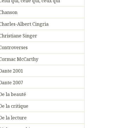
Celui qui, celle qui, ceux qui
Chanson
Charles-Albert Cingria
Christiane Singer
Controverses
Cormac McCarthy
Dante 2001
Dante 2007
De la beauté
De la critique
De la lecture