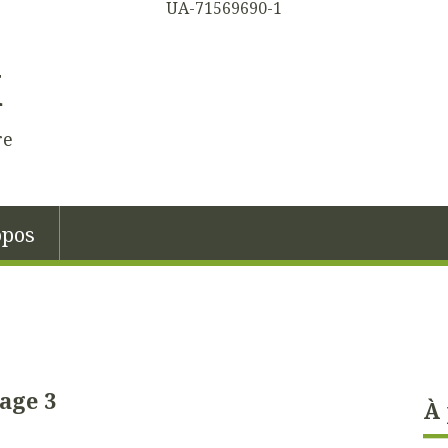
UA-71569690-1
K
re
opos
age 3
À