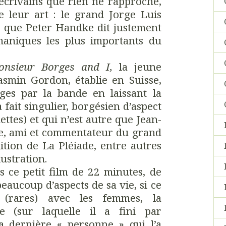
crivains que rien ne rapproche,
leur art : le grand Jorge Luis
, que Peter Handke dit justement
émaniques les plus importants du
onsieur Borges and I,
la jeune
Jasmin Gordon, établie en Suisse,
ges par la bande en laissant la
fait singulier, borgésien d’aspect
nettes) et qui n’est autre que Jean-
ce, ami et commentateur du grand
dition de La Pléiade, entre autres
lustration.
ns ce petit film de 22 minutes, de
eaucoup d’aspects de sa vie, si ce
 (rares) avec les femmes, la
 (sur laquelle il a fini par
la dernière « personne » qui l’a