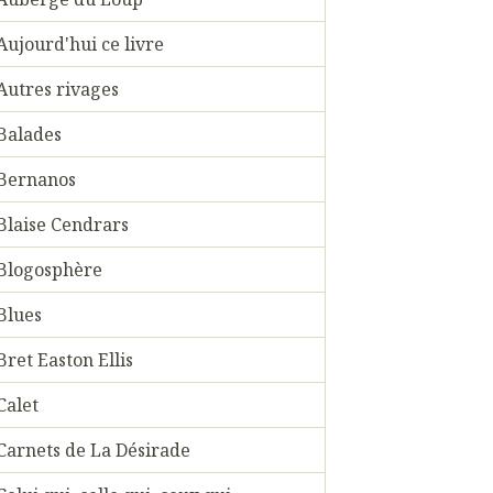
Aujourd'hui ce livre
Autres rivages
Balades
Bernanos
Blaise Cendrars
Blogosphère
Blues
Bret Easton Ellis
Calet
Carnets de La Désirade