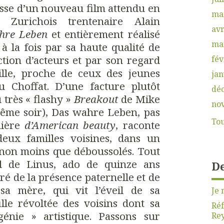
uisse d’un nouveau film attendu en
ma
 Zurichois trentenaire Alain
avr
hre Leben
et entièrement réalisé
ma
à la fois par sa haute qualité de
ction d’acteurs et par son regard
fév
mille, proche de ceux des jeunes
jan
 Choffat. D’une facture plutôt
dé
 très « flashy »
Breakout
de Mike
no
ême soir), Das wahre Leben, pas
Tou
nière
d’American beauty
, raconte
 deux familles voisines, dans un
 non moins que déboussolés. Tout
d de Linus, ado de quinze ans
De
é de la présence paternelle et de
e sa mère, qui vit l’éveil de sa
Je 
ille révoltée des voisins dont sa
Réf
énie » artistique. Passons sur
Rey