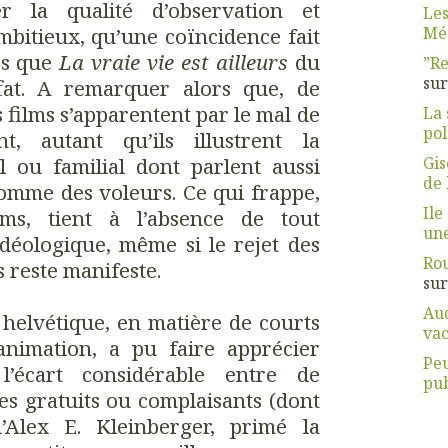
er la qualité d’observation et
Les
Mét
mbitieux, qu’une coïncidence fait
ps que
La vraie vie est ailleurs
du
”Re
su
fat. A remarquer alors que, de
 films s’apparentent par le mal de
La 
pol
ent, autant qu’ils illustrent la
Gis
al ou familial dont parlent aussi
de 
omme des voleurs. Ce qui frappe,
Ile
ms, tient à l’absence de tout
une
idéologique, même si le rejet des
Rou
s reste manifeste.
su
Aud
 helvétique, en matière de courts
vac
animation, a pu faire apprécier
Pe
 l’écart considérable entre de
pub
s gratuits ou complaisants (dont
Alex E. Kleinberger, primé la