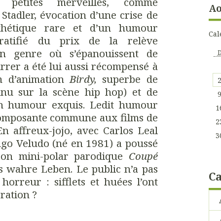
 petites merveilles, comme
Ao
tadler, évocation d’une crise de
thétique rare et d’un humour
Cal
gratifié du prix de la relève
un genre où s’épanouissent de
rrer a été lui aussi récompensé à
lm d’animation
Birdy,
superbe de
nnu sur la scène hip hop) et de
d’un humour exquis. Ledit humour
1
 composante commune aux films de
2
En affreux-jojo, avec Carlos Leal
3
Hugo Veludo (né en 1981) a poussé
 son mini-polar parodique
Coupé
s wahre Leben. Le public n’a pas
Ca
horreur : sifflets et huées l’ont
ération ?