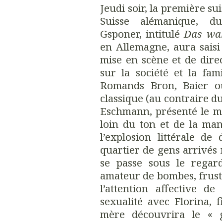
Jeudi soir, la première s
Suisse alémanique, du
Gsponer, intitulé
Das wa
en Allemagne, aura saisi 
mise en scène et de dire
sur la société et la fa
Romands Bron, Baier ou
classique (au contraire du
Eschmann, présenté le m
loin du ton et de la ma
l’explosion littérale de
quartier de gens arrivés
se passe sous le regar
amateur de bombes, frustr
l’attention affective d
sexualité avec Florina, f
mère découvrira le « g