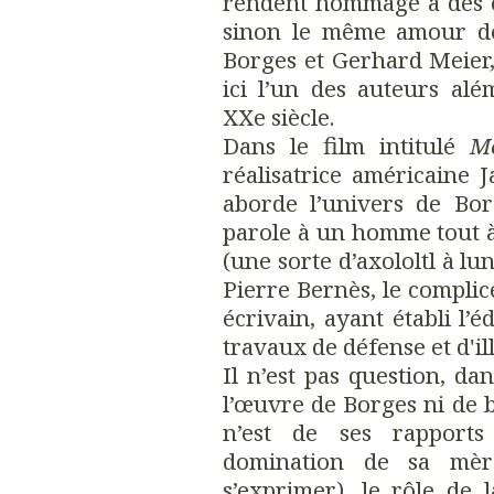
rendent hommage à des é
sinon le même amour de 
Borges et Gerhard Meier
ici l’un des auteurs al
XXe siècle.
Dans le film intitulé
M
réalisatrice américaine 
aborde l’univers de Bor
parole à un homme tout à 
(une sorte d’axololtl à lu
Pierre Bernès, le compli
écrivain, ayant établi l’é
travaux de défense et d'il
Il n’est pas question, da
l’œuvre de Borges ni de b
n’est de ses rapports
domination de sa mère
s’exprimer), le rôle de 