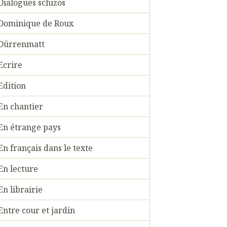
Dialogues schizos
Dominique de Roux
Dürrenmatt
Ecrire
Edition
En chantier
En étrange pays
En français dans le texte
En lecture
En librairie
Entre cour et jardin