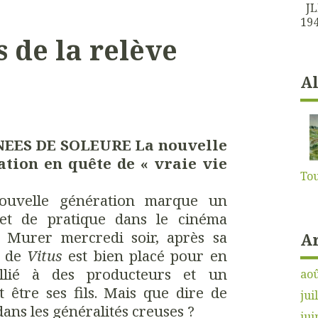
JLK
194
s de la relève
A
EES DE SOLEURE La nouvelle
ation en quête de « vraie vie
Tou
ouvelle génération marque un
 et de pratique dans le cinéma
M. Murer mercredi soir, après sa
A
r de
Vitus
est bien placé pour en
 allié à des producteurs et un
aoû
t être ses fils. Mais que dire de
jui
ans les généralités creuses ?
jui