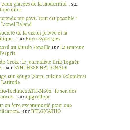
 eaux glacées de la modernité...
sur
apo infos
prends ton pays. Tout est possible.”
r
Lionel Baland
société de la vision privée et la
itique...
sur
Euro-Synergies
card au Musée Fenaille
sur
La senteur
l'esprit
 de Groix : le journaliste Erik Tegnér
...
sur
SYNTHESE NATIONALE
ge sur Rouge (Sara, cuisine Dolomites)
r
Latitude
io‑Technica ATH‑M50x : le son des
ances...
sur
upgradepc
ut-on être excommunié pour une
lication...
sur
BELGICATHO