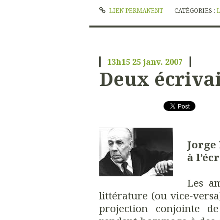
LIEN PERMANENT
CATÉGORIES :
13h15
25
janv. 2007
Deux écriva
Jorge
à l’éc
Les am
littérature (ou vice-versa
projection conjointe d