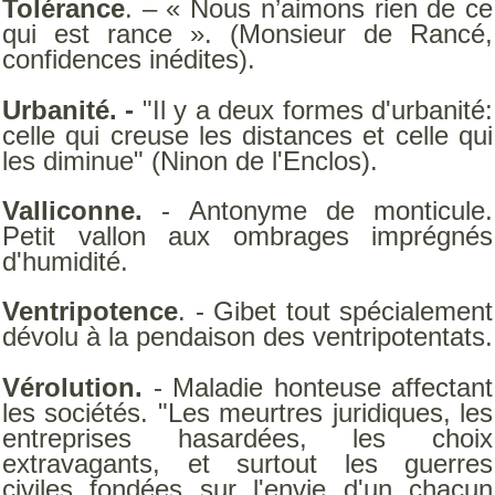
Tolérance
. – « Nous n’aimons rien de ce
qui est rance ». (Monsieur de Rancé,
confidences inédites).
Urbanité. -
"Il y a deux formes d'urbanité:
celle qui creuse les distances et celle qui
les diminue" (Ninon de l'Enclos).
Valliconne.
- Antonyme de monticule.
Petit vallon aux ombrages imprégnés
d'humidité.
Ventripotence
. - Gibet tout spécialement
dévolu à la pendaison des ventripotentats.
Vérolution.
- Maladie honteuse affectant
les sociétés. "Les meurtres juridiques, les
entreprises hasardées, les choix
extravagants, et surtout les guerres
civiles fondées sur l'envie d'un chacun