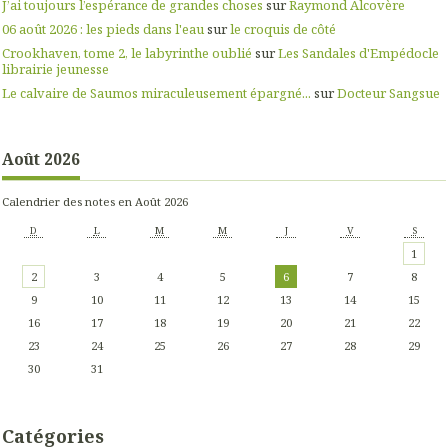
J’ai toujours l’espérance de grandes choses
sur
Raymond Alcovère
06 août 2026 : les pieds dans l'eau
sur
le croquis de côté
Crookhaven, tome 2, le labyrinthe oublié
sur
Les Sandales d'Empédocle
librairie jeunesse
Le calvaire de Saumos miraculeusement épargné...
sur
Docteur Sangsue
Août 2026
Calendrier des notes en Août 2026
D
L
M
M
J
V
S
1
2
3
4
5
6
7
8
9
10
11
12
13
14
15
16
17
18
19
20
21
22
23
24
25
26
27
28
29
30
31
Catégories