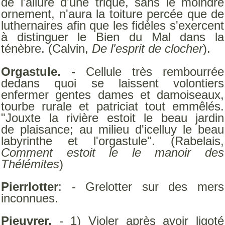
de l'allure d'une trique, sans le moindre
ornement, n'aura la toiture percée que de
luthernaires afin que les fidèles s'exercent
à distinguer le Bien du Mal dans la
ténèbre. (Calvin,
De l'esprit de clocher
).
Orgastule. -
Cellule très rembourrée
dedans quoi se laissent volontiers
enfermer gentes dames et damoiseaux,
tourbe rurale et patriciat tout emmêlés.
"Jouxte la rivière estoit le beau jardin
de plaisance; au milieu d'icelluy le beau
labyrinthe et l'orgastule". (Rabelais,
Comment estoit le le manoir des
Thélémites
)
Pierrlotter
: - Grelotter sur des mers
inconnues.
Pieuvrer.
- 1) Violer après avoir ligoté