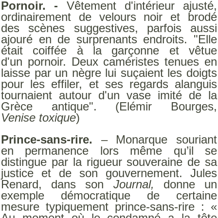
Pornoir. -
Vêtement d'intérieur ajusté,
ordinairement de velours noir et brodé
des scènes suggestives, parfois aussi
ajouré en de surprenants endroits. "Elle
était coiffée à la garçonne et vêtue
d'un pornoir. Deux caméristes tenues en
laisse par un nègre lui suçaient les doigts
pour les effiler, et ses regards alanguis
tournaient autour d'un vase imité de la
Grèce antique". (Elémir Bourges,
Venise toxique
)
Prince-sans-rire.
– Monarque souriant
en permanence lors même qu’il se
distingue par la rigueur souveraine de sa
justice et de son gouvernement. Jules
Renard, dans son
Journal,
donne un
exemple démocratique de certaine
mesure typiquement prince-sans-rire : «
Au moment où le condamné a la tête