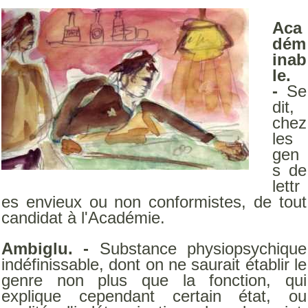
Aca
dém
inab
le.
-
Se
dit,
chez
les
gen
s de
lettr
es envieux ou non conformistes, de tout
candidat à l'Académie.
Ambiglu. -
Substance physiopsychique
indéfinissable, dont on ne saurait établir le
genre non plus que la fonction, qui
explique cependant certain état, ou