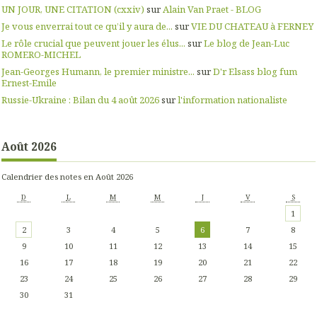
UN JOUR, UNE CITATION (cxxiv)
sur
Alain Van Praet - BLOG
Je vous enverrai tout ce qu’il y aura de...
sur
VIE DU CHATEAU à FERNEY
Le rôle crucial que peuvent jouer les élus...
sur
Le blog de Jean-Luc
ROMERO-MICHEL
Jean-Georges Humann, le premier ministre...
sur
D'r Elsass blog fum
Ernest-Emile
Russie-Ukraine : Bilan du 4 août 2026
sur
l'information nationaliste
Août 2026
Calendrier des notes en Août 2026
D
L
M
M
J
V
S
1
2
3
4
5
6
7
8
9
10
11
12
13
14
15
16
17
18
19
20
21
22
23
24
25
26
27
28
29
30
31