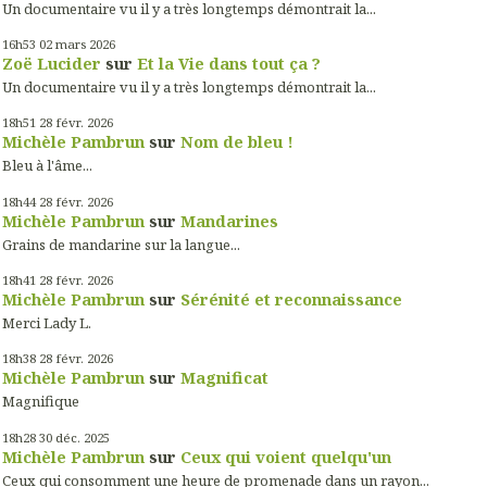
Un documentaire vu il y a très longtemps démontrait la...
16h53
02
mars 2026
Zoë Lucider
sur
Et la Vie dans tout ça ?
Un documentaire vu il y a très longtemps démontrait la...
18h51
28
févr. 2026
Michèle Pambrun
sur
Nom de bleu !
Bleu à l'âme...
18h44
28
févr. 2026
Michèle Pambrun
sur
Mandarines
Grains de mandarine sur la langue...
18h41
28
févr. 2026
Michèle Pambrun
sur
Sérénité et reconnaissance
Merci Lady L.
18h38
28
févr. 2026
Michèle Pambrun
sur
Magnificat
Magnifique
18h28
30
déc. 2025
Michèle Pambrun
sur
Ceux qui voient quelqu'un
Ceux qui consomment une heure de promenade dans un rayon...