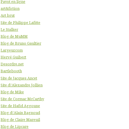
Payot en ligne
art&fiction
Art brut
Site de Philippe Lafitte
Le Stalker
Blog de MuMM
Blog de Bruno Gaultier
Largeur.com
Hervé Guibert
Desordre.net
Bartlebooth
Site de Jacques Ancet
Site d\'Alexandre Jollien
Blog de Mike
Site de Cormac McCarthy
Site de Hafid Aggoune
Blog d\'Alain Bagnoud
Blog de Claire Mareuil
Blog de Lipcare