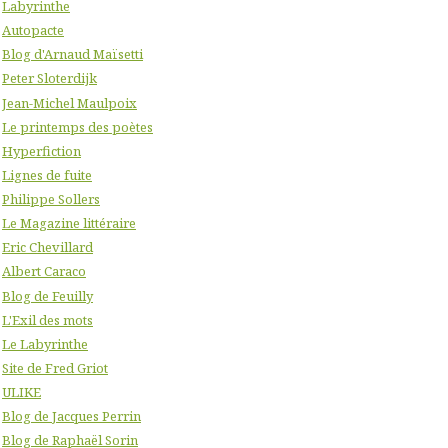
Labyrinthe
Autopacte
Blog d'Arnaud Maïsetti
Peter Sloterdijk
Jean-Michel Maulpoix
Le printemps des poètes
Hyperfiction
Lignes de fuite
Philippe Sollers
Le Magazine littéraire
Eric Chevillard
Albert Caraco
Blog de Feuilly
L'Exil des mots
Le Labyrinthe
Site de Fred Griot
ULIKE
Blog de Jacques Perrin
Blog de Raphaël Sorin