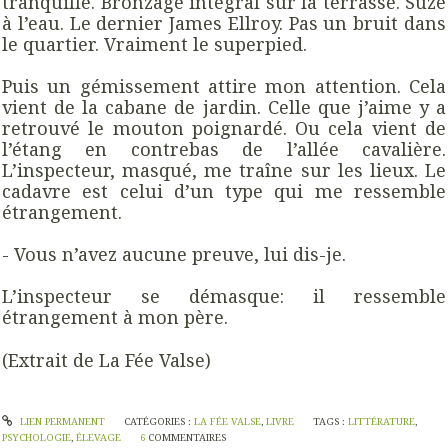
tranquille. Bronzage intégral sur la terrasse. Suze
à l’eau. Le dernier James Ellroy. Pas un bruit dans
le quartier. Vraiment le superpied.
Puis un gémissement attire mon attention. Cela
vient de la cabane de jardin. Celle que j’aime y a
retrouvé le mouton poignardé. Ou cela vient de
l’étang en contrebas de l’allée cavalière.
L’inspecteur, masqué, me traîne sur les lieux. Le
cadavre est celui d’un type qui me ressemble
étrangement.
- Vous n’avez aucune preuve, lui dis-je.
L’inspecteur se démasque: il ressemble
étrangement à mon père.
(Extrait de La Fée Valse)
LIEN PERMANENT
CATÉGORIES :
LA FÉE VALSE
,
LIVRE
TAGS :
LITTÉRATURE
,
PSYCHOLOGIE
,
ÉLEVAGE
6
COMMENTAIRES