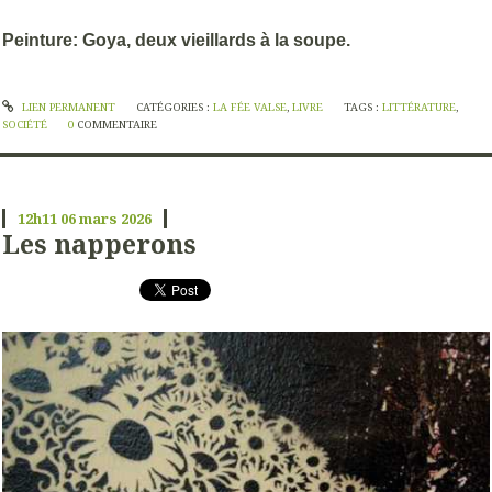
Peinture: Goya, deux vieillards à la soupe.
LIEN PERMANENT
CATÉGORIES :
LA FÉE VALSE
,
LIVRE
TAGS :
LITTÉRATURE
,
SOCIÉTÉ
0
COMMENTAIRE
12h11
06
mars 2026
Les napperons