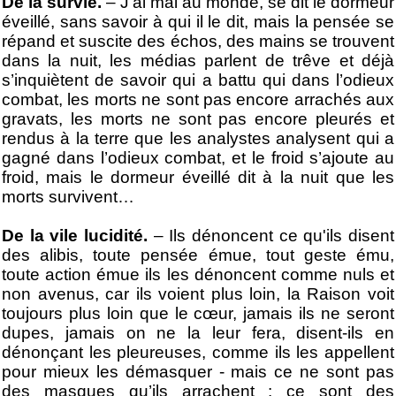
De la survie.
– J’ai mal au monde, se dit le dormeur
éveillé, sans savoir à qui il le dit, mais la pensée se
répand et suscite des échos, des mains se trouvent
dans la nuit, les médias parlent de trêve et déjà
s’inquiètent de savoir qui a battu qui dans l’odieux
combat, les morts ne sont pas encore arrachés aux
gravats, les morts ne sont pas encore pleurés et
rendus à la terre que les analystes analysent qui a
gagné dans l’odieux combat, et le froid s’ajoute au
froid, mais le dormeur éveillé dit à la nuit que les
morts survivent…
De la vile lucidité.
– Ils dénoncent ce qu'ils disent
des alibis, toute pensée émue, tout geste ému,
toute action émue ils les dénoncent comme nuls et
non avenus, car ils voient plus loin, la Raison voit
toujours plus loin que le cœur, jamais ils ne seront
dupes, jamais on ne la leur fera, disent-ils en
dénonçant les pleureuses, comme ils les appellent
pour mieux les démasquer - mais ce ne sont pas
des masques qu’ils arrachent : ce sont des