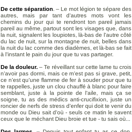
De cette séparation
. – Le mot légion te sépare des
autres, mais par tant d’autres mots vont les
chemins du jour qui te rendront ton pareil jamais
pareil au même, partout sont les visages que, dans
la nuit, signalent les loupiotes, là-bas de l’autre côté
du lac de nuit, sur la montagne de nuit, belles dans
la nuit du lac comme des diadèmes, et là-bas se fait
à l’instant le pain du jour que tu vas partager.
De la douleur.
– Te réveillant sur cette lame tu crois
n’avoir pas dormi, mais ce m’est pas si grave, petit,
ce n’est qu’une flamme de fer à souder pour que tu
te rappelles, juste un clou chauffé à blanc pour faire
semblant, juste à la pointe de l’aile, mais ça se
soigne, tu as des médics anti-crucifixion, juste un
roncier de nerfs de stress d’enfer qui doit te venir du
monde ou Dieu sait d’où - seuls ce matin le savent
ceux que le méchant Dieu broie et tue - tu sais où...
Des larmes
. – Depuis tout enfant tu as ce don,