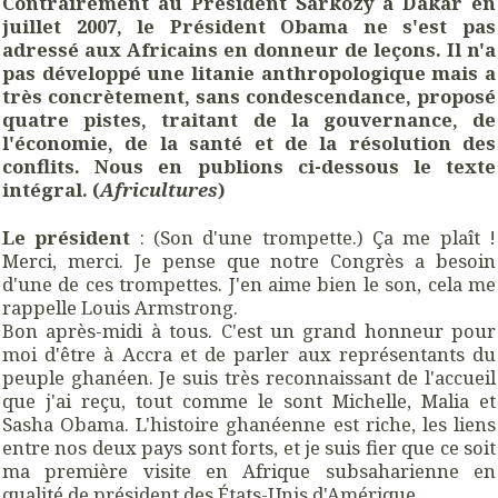
Contrairement au Président Sarkozy à Dakar en
juillet 2007, le Président Obama ne s'est pas
adressé aux Africains en donneur de leçons. Il n'a
pas développé une litanie anthropologique mais a
très concrètement, sans condescendance, proposé
quatre pistes, traitant de la gouvernance, de
l'économie, de la santé et de la résolution des
conflits. Nous en publions ci-dessous le texte
intégral. (
Africultures
)
Le président
: (Son d'une trompette.) Ça me plaît !
Merci, merci. Je pense que notre Congrès a besoin
d'une de ces trompettes. J'en aime bien le son, cela me
rappelle Louis Armstrong.
Bon après-midi à tous. C'est un grand honneur pour
moi d'être à Accra et de parler aux représentants du
peuple ghanéen. Je suis très reconnaissant de l'accueil
que j'ai reçu, tout comme le sont Michelle, Malia et
Sasha Obama. L'histoire ghanéenne est riche, les liens
entre nos deux pays sont forts, et je suis fier que ce soit
ma première visite en Afrique subsaharienne en
qualité de président des États-Unis d'Amérique.