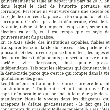
gouvernement se taille au départ une part de 20 %, ou
dans lequel le chef de l'autorité portuaire est
corrompu. Personne ne veut vivre dans une société où
la règle de droit cède la place à la loi du plus fort et à la
corruption. Ce n'est pas de la démocratie, c'est de la
tyrannie, même si de temps en temps on y sème une
élection ça et là, et il est temps que ce style de
gouvernement disparaisse.
En ce XXIe siècle, des institutions capables, fiables et
transparentes sont la clé du succès - des parlements
puissants et des forces de police honnêtes ; des juges et
des journalistes indépendants ; un secteur privé et une
société civile florissants, ainsi qu'une presse
indépendante. Tels sont les éléments qui donnent vie à
la démocratie, parce que c'est ce qui compte dans la vie
quotidienne des gens.
Les Ghanéens ont à maintes reprises préféré le droit
constitutionnel à l'autocratie, et ont fait preuve d'un
esprit démocratique qui permet à leur énergie de se
manifester. Nous le voyons dans les dirigeants qui
acceptent la défaite gracieusement - le fait que les
concurrents du président Mills se tenaient là à ses côtés