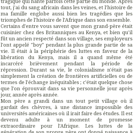
tragique qui hante parfois cette partie du monde. Après
tout, j'ai du sang africain dans les veines, et l'histoire de
ma famille englobe aussi bien les tragédies que les
triomphes de l'histoire de l'Afrique dans son ensemble.
Certains d'entre vous savent que mon grand-père était
cuisinier chez des Britanniques au Kenya, et bien qu'il
fût un ancien respecté dans son village, ses employeurs
l'ont appelé "boy" pendant la plus grande partie de sa
vie. Il était à la périphérie des luttes en faveur de la
libération du Kenya, mais il a quand même été
incarcéré brièvement pendant la période de
répression. Durant sa vie, le colonialisme n'était pas
simplement la création de frontières artificielles ou de
termes de l'échange inéquitables ; c'était quelque chose
que l'on éprouvait dans sa vie personnelle jour après
jour, année après année.
Mon père a grandi dans un tout petit village où il
gardait des chèvres, à une distance impossible des
universités américaines où il irait faire des études. Il est
devenu adulte à un moment de promesse
extraordinaire pour l'Afrique. Les luttes de la
génération de son propre père ont donné naissance à