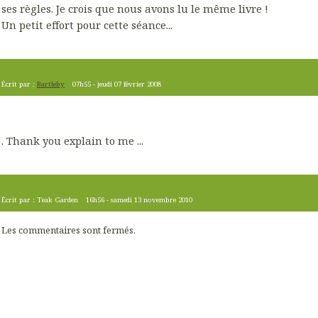
ses règles. Je crois que nous avons lu le même livre !
Un petit effort pour cette séance...
Écrit par :
Bartleby
07h55
-
jeudi 07
février 2008
. Thank you explain to me ...
Écrit par :
Teak Garden
16h56
-
samedi 13
novembre 2010
Les commentaires sont fermés.