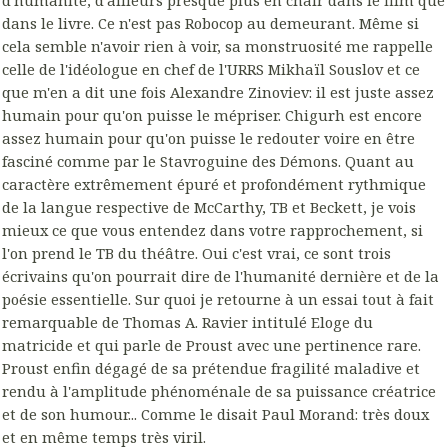
dans le livre. Ce n'est pas Robocop au demeurant. Même si
cela semble n'avoir rien à voir, sa monstruosité me rappelle
celle de l'idéologue en chef de l'URRS Mikhaïl Souslov et ce
que m'en a dit une fois Alexandre Zinoviev: il est juste assez
humain pour qu'on puisse le mépriser. Chigurh est encore
assez humain pour qu'on puisse le redouter voire en être
fasciné comme par le Stavroguine des Démons. Quant au
caractère extrêmement épuré et profondément rythmique
de la langue respective de McCarthy, TB et Beckett, je vois
mieux ce que vous entendez dans votre rapprochement, si
l'on prend le TB du théâtre. Oui c'est vrai, ce sont trois
écrivains qu'on pourrait dire de l'humanité dernière et de la
poésie essentielle. Sur quoi je retourne à un essai tout à fait
remarquable de Thomas A. Ravier intitulé Eloge du
matricide et qui parle de Proust avec une pertinence rare.
Proust enfin dégagé de sa prétendue fragilité maladive et
rendu à l'amplitude phénoménale de sa puissance créatrice
et de son humour... Comme le disait Paul Morand: très doux
et en même temps très viril.