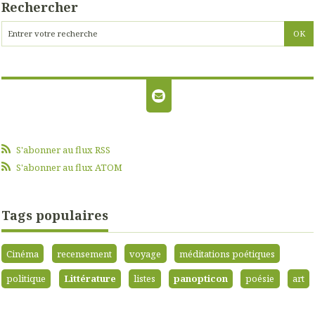
Rechercher
S'abonner au flux RSS
S'abonner au flux ATOM
Tags populaires
Cinéma
recensement
voyage
méditations poétiques
politique
Littérature
listes
panopticon
poésie
art