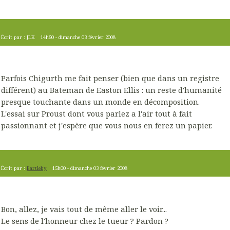
Écrit par :
JLK
14h50
-
dimanche 03
février 2008
Parfois Chigurth me fait penser (bien que dans un registre
différent) au Bateman de Easton Ellis : un reste d'humanité
presque touchante dans un monde en décomposition.
L'essai sur Proust dont vous parlez a l'air tout à fait
passionnant et j'espère que vous nous en ferez un papier.
Écrit par :
Bartleby
15h00
-
dimanche 03
février 2008
Bon, allez, je vais tout de même aller le voir...
Le sens de l'honneur chez le tueur ? Pardon ?