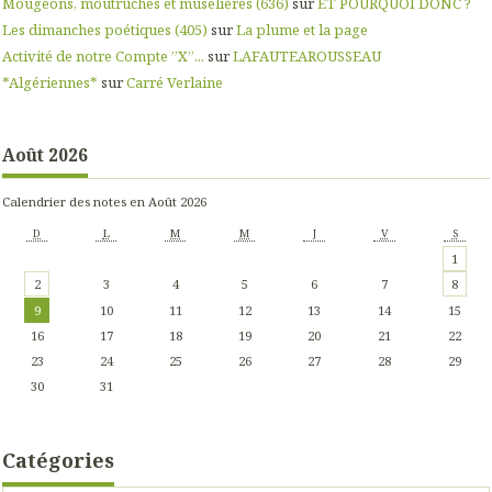
Mougeons, moutruches et muselières (636)
sur
ET POURQUOI DONC ?
Les dimanches poétiques (405)
sur
La plume et la page
Activité de notre Compte ”X”...
sur
LAFAUTEAROUSSEAU
*Algériennes*
sur
Carré Verlaine
Août 2026
Calendrier des notes en Août 2026
D
L
M
M
J
V
S
1
2
3
4
5
6
7
8
9
10
11
12
13
14
15
16
17
18
19
20
21
22
23
24
25
26
27
28
29
30
31
Catégories