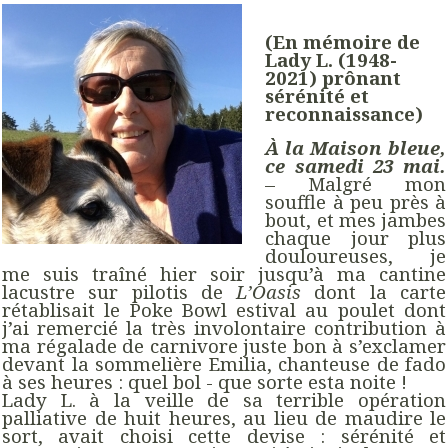
(En mémoire de
Lady L. (1948-
2021) prônant
sérénité et
reconnaissance)
À la Maison bleue,
ce samedi 23 mai.
– Malgré mon
souffle à peu près à
bout, et mes jambes
chaque jour plus
douloureuses, je
me suis traîné hier soir jusqu’à ma cantine
lacustre sur pilotis de
L’Oasis
dont la carte
rétablisait le Poke Bowl estival au poulet dont
j’ai remercié la très involontaire contribution à
ma régalade de carnivore juste bon à s’exclamer
devant la sommelière Emilia, chanteuse de fado
à ses heures : quel bol - que sorte esta noite !
Lady L. à la veille de sa terrible opération
palliative de huit heures, au lieu de maudire le
sort, avait choisi cette devise : sérénité et