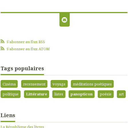
S'abonner au flux RSS
S'abonner au flux ATOM
Tags populaires
Cinéma
recensement
voyage
méditations poétiques
politique
Littérature
listes
panopticon
poésie
art
Liens
La République des livres