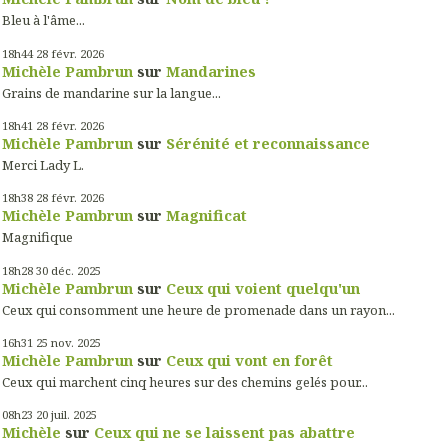
Bleu à l'âme...
18h44
28
févr. 2026
Michèle Pambrun
sur
Mandarines
Grains de mandarine sur la langue...
18h41
28
févr. 2026
Michèle Pambrun
sur
Sérénité et reconnaissance
Merci Lady L.
18h38
28
févr. 2026
Michèle Pambrun
sur
Magnificat
Magnifique
18h28
30
déc. 2025
Michèle Pambrun
sur
Ceux qui voient quelqu'un
Ceux qui consomment une heure de promenade dans un rayon...
16h31
25
nov. 2025
Michèle Pambrun
sur
Ceux qui vont en forêt
Ceux qui marchent cinq heures sur des chemins gelés pour...
08h23
20
juil. 2025
Michèle
sur
Ceux qui ne se laissent pas abattre