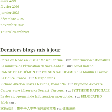
mars 2026
février 2026
janvier 2026
décembre 2025
novembre 2025
Toutes les archives
Derniers blogs mis à jour
Corée du Nord en Russie : Moscou forme...
sur
l'information nationaliste
Le ministre de l'Éducation de Saxe-Anhalt...
sur
Lionel Baland
L'ANGE ET LE DÉMON
sur
POESIES GAUDEAMUS ”Le Moulin à Farine”
La Douce France...
sur
Métapo infos
Richard Avedon, Piazza Navona, Rome 1946
sur
Raymond Alcovère
Carton jaune à Laurence Ferrari : l’Arcom...
sur
SYNTHESE NATIONALE
Le développement de la formation sacerdotale...
sur
BELGICATHO
9/14e
sur
;_
家長必讀：IB中學入學準備與選校攻略
sur
健康運動