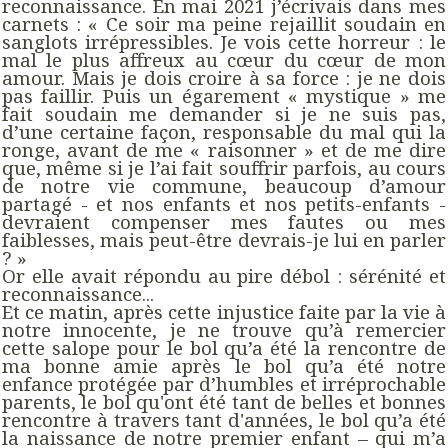
reconnaissance. En mai 2021 j’écrivais dans mes
carnets : « Ce soir ma peine rejaillit soudain en
sanglots irrépressibles. Je vois cette horreur : le
mal le plus affreux au cœur du cœur de mon
amour. Mais je dois croire à sa force : je ne dois
pas faillir. Puis un égarement « mystique » me
fait soudain me demander si je ne suis pas,
d’une certaine façon, responsable du mal qui la
ronge, avant de me « raisonner » et de me dire
que, même si je l’ai fait souffrir parfois, au cours
de notre vie commune, beaucoup d’amour
partagé - et nos enfants et nos petits-enfants -
devraient compenser mes fautes ou mes
faiblesses, mais peut-être devrais-je lui en parler
? »
Or elle avait répondu au pire débol : sérénité et
reconnaissance...
Et ce matin, après cette injustice faite par la vie à
notre innocente, je ne trouve qu’à remercier
cette salope pour le bol qu’a été la rencontre de
ma bonne amie après le bol qu’a été notre
enfance protégée par d’humbles et irréprochable
parents, le bol qu'ont été tant de belles et bonnes
rencontre à travers tant d'années, le bol qu’a été
la naissance de notre premier enfant – qui m’a