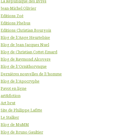
La République des livres
Jean-Michel Olivier
Editions Zoé
Editions Phebus
Editions Christian Bourgois
Blog de l\'Ange Heurtebise
Blog de Jean-Jacques Nuel
Blog de Christian Cottet-Emard
Blog de Raymond Alcovere
Blog de l\'Ornithorynque
Dernières nouvelles de l\'homme
Blog de l\'Apocryphe
Payot en ligne
art&fiction
Art brut
Site de Philippe Lafitte
Le Stalker
Blog de MuMM
Blog de Bruno Gaultier