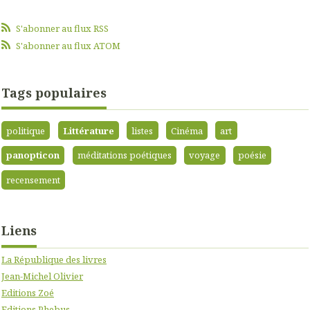
S'abonner au flux RSS
S'abonner au flux ATOM
Tags populaires
politique
Littérature
listes
Cinéma
art
panopticon
méditations poétiques
voyage
poésie
recensement
Liens
La République des livres
Jean-Michel Olivier
Editions Zoé
Editions Phebus