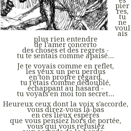
pier
res,
tu
ne
voul
ais
plus rien entendre
de l’amer concerto
des choses et des regrets -
tu te sentais comme apaisé…
Je te voyais comme en reflet,
les yeux un peu perdus
en ton propre regard,
tu t’étais comme dédoublé,
échappant au hasard -
tu voyais en moi ton secret…
Heureux ceux dont la voix s’accorde,
vous direz-vous là-bas
en ces lieux espérés
que vous pensiez hors de portée,
vous qui vous refusiez