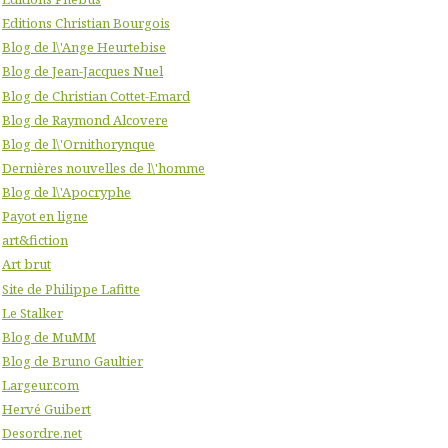
Editions Christian Bourgois
Blog de l\'Ange Heurtebise
Blog de Jean-Jacques Nuel
Blog de Christian Cottet-Emard
Blog de Raymond Alcovere
Blog de l\'Ornithorynque
Dernières nouvelles de l\'homme
Blog de l\'Apocryphe
Payot en ligne
art&fiction
Art brut
Site de Philippe Lafitte
Le Stalker
Blog de MuMM
Blog de Bruno Gaultier
Largeur.com
Hervé Guibert
Desordre.net