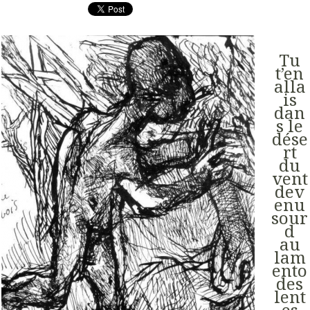
Tu
t’en
alla
is
dan
s le
dése
rt
du
vent
dev
enu
sour
d
au
lam
ento
des
lent
es