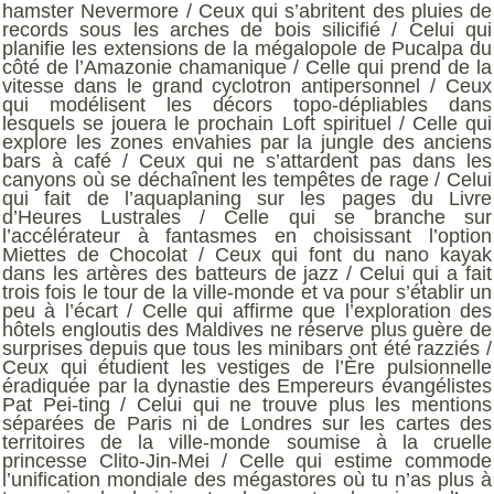
hamster Nevermore / Ceux qui s’abritent des pluies de
records sous les arches de bois silicifié / Celui qui
planifie les extensions de la mégalopole de Pucalpa du
côté de l’Amazonie chamanique / Celle qui prend de la
vitesse dans le grand cyclotron antipersonnel / Ceux
qui modélisent les décors topo-dépliables dans
lesquels se jouera le prochain Loft spirituel / Celle qui
explore les zones envahies par la jungle des anciens
bars à café / Ceux qui ne s’attardent pas dans les
canyons où se déchaînent les tempêtes de rage / Celui
qui fait de l’aquaplaning sur les pages du Livre
d’Heures Lustrales / Celle qui se branche sur
l’accélérateur à fantasmes en choisissant l’option
Miettes de Chocolat / Ceux qui font du nano kayak
dans les artères des batteurs de jazz / Celui qui a fait
trois fois le tour de la ville-monde et va pour s’établir un
peu à l’écart / Celle qui affirme que l’exploration des
hôtels engloutis des Maldives ne réserve plus guère de
surprises depuis que tous les minibars ont été razziés /
Ceux qui étudient les vestiges de l’Ère pulsionnelle
éradiquée par la dynastie des Empereurs évangélistes
Pat Pei-ting / Celui qui ne trouve plus les mentions
séparées de Paris ni de Londres sur les cartes des
territoires de la ville-monde soumise à la cruelle
princesse Clito-Jin-Mei / Celle qui estime commode
l’unification mondiale des mégastores où tu n’as plus à