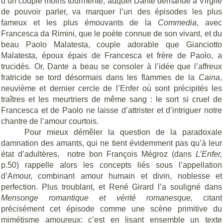
d’un couple moins tourmenté, auquel Dante demande à Virgile
de pouvoir parler, va marquer l’un des épisodes les plus
fameux et les plus émouvants de la
Commedia
, avec
Francesca da Rimini, que le poète connue de son vivant, et du
beau Paolo Malatesta, couple adorable que Gianciotto
Malatesta, époux épais de Francesca et frère de Paolo, a
trucidés. Or, Dante a beau se consoler à l’idée que l’affreux
fratricide se tord désormais dans les flammes de la
Caina
,
neuvième et dernier cercle de l’Enfer où sont précipités les
traîtres et les meurtriers de même sang : le sort si cruel de
Francesca et de Paolo ne laisse d’attrister et d’intriguer notre
chantre de l’amour courtois.
Pour mieux démêler la question de la paradoxale
damnation des amants, qui ne tient évidemment pas qu’à leur
état d’adultères,
notre bon François Mégroz (dans
L’Enfer,
p.50) rappelle alors les concepts liés sous l’appellation
d’Amour, combinant amour humain et divin, noblesse et
perfection. Plus troublant, et René Girard l’a souligné dans
Mensonge romantique et vérité romanesque,
citant
précisément cet épisode comme une scène primitive du
mimétisme amoureux: c’est en lisant ensemble un texte