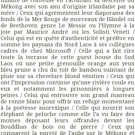
fluidité de conteuse en racontant sa descente du
Mékong avec son ami d'origine irlandaise par sa
mère / Ceux qui agrémentent leur diaporama des
fonds de la Mer Rouge de morceaux de Händel ou
de Beethoven genre Le Messie ou l’Hymne à la
joie par Maurice André ou les Solisti Veneti /
Celui qui est en quête d’authenticité et préfère en
somme les paysans du Nord Laos à ses collègues
cadres de chez Microsoft / Celle qui a fait rire
toute la terrasse de cette guest house du Sud
Laos où une petite grenouille orange aux yeux
bleu prune a chu du toit de bambou suintant de
pluie sur sa chevelure blond vénitien / Ceux qui
ont l’impression continue qu’une rivière coule en
eux et notamment les prisonniers à longues
peines / Celui qui entrouvre son grand manteau
de renne blanc pour offrir un refuge momentané
à la poétesse anorexique / Celle qui nourrit son
éléphant de peluche comme elle l’a vu faire des
moines déposant leurs offrandes devant les
Bouddhas de bois ou de pierre / Ceux qui
comparent la pureté de l’aube sur le Mékong et