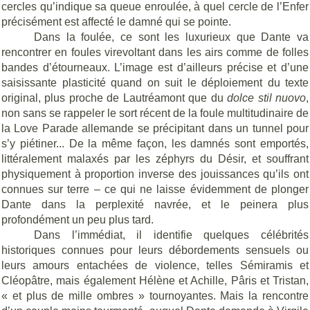
cercles qu’indique sa queue enroulée, à quel cercle de l’Enfer
précisément est affecté le damné qui se pointe.
Dans la foulée, ce sont les luxurieux que Dante va
rencontrer en foules virevoltant dans les airs comme de folles
bandes d’étourneaux. L’image est d’ailleurs précise et d’une
saisissante plasticité quand on suit le déploiement du texte
original, plus proche de Lautréamont que du
dolce stil nuovo
,
non sans se rappeler le sort récent de la foule multitudinaire de
la Love Parade allemande se précipitant dans un tunnel pour
s’y piétiner... De la même façon, les damnés sont emportés,
littéralement malaxés par les zéphyrs du Désir, et souffrant
physiquement à proportion inverse des jouissances qu’ils ont
connues sur terre – ce qui ne laisse évidemment de plonger
Dante dans la perplexité navrée, et le peinera plus
profondément un peu plus tard.
Dans l’immédiat, il identifie quelques célébrités
historiques connues pour leurs débordements sensuels ou
leurs amours entachées de violence, telles Sémiramis et
Cléopâtre, mais également Hélène et Achille, Pâris et Tristan,
« et plus de mille ombres » tournoyantes. Mais la rencontre