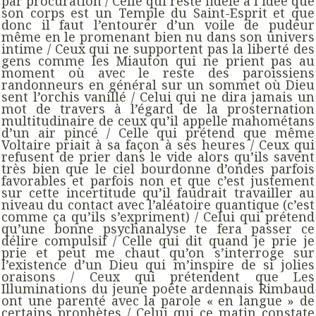
par procuration / Celle qui reste fidèle à l’idée que
son corps est un Temple du Saint-Esprit et que
donc il faut l’entourer d’un voile de pudeur
même en le promenant bien nu dans son univers
intime / Ceux qui ne supportent pas la liberté des
gens comme les Miauton qui ne prient pas au
moment où avec le reste des paroissiens
randonneurs en général sur un sommet où Dieu
sent l’orchis vanillé / Celui qui ne dira jamais un
mot de travers à l’égard de la prosternation
multitudinaire de ceux qu’il appelle mahométans
d’un air pincé / Celle qui prétend que même
Voltaire priait à sa façon à ses heures / Ceux qui
refusent de prier dans le vide alors qu’ils savent
très bien que le ciel bourdonne d’ondes parfois
favorables et parfois non et que c’est justement
sur cette incertitude qu’il faudrait travailler au
niveau du contact avec l’aléatoire quantique (c’est
comme ça qu’ils s’expriment) / Celui qui prétend
qu’une bonne psychanalyse te fera passer ce
délire compulsif / Celle qui dit quand je prie je
prie et peut me chaut qu’on s’interroge sur
l’existence d’un Dieu qui m’inspire de si jolies
oraisons / Ceux qui prétendent que Les
Illuminations du jeune poète ardennais Rimbaud
ont une parenté avec la parole « en langue » de
certains prophètes / Celui qui ce matin constate