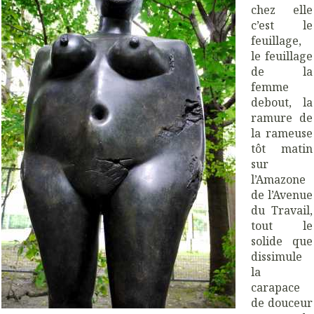
chez elle
c’est le
feuillage,
le feuillage
de la
femme
debout, la
ramure de
la rameuse
tôt matin
sur
l’Amazone
de l’Avenue
du Travail,
tout le
solide que
dissimule
la
carapace
de douceur