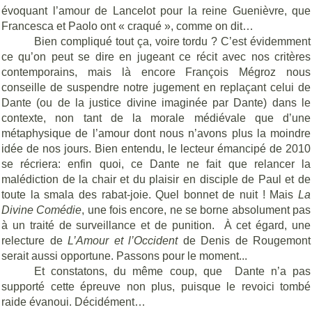
évoquant l’amour de Lancelot pour la reine Guenièvre, que
Francesca et Paolo ont « craqué », comme on dit…
Bien compliqué tout ça, voire tordu ? C’est évidemment
ce qu’on peut se dire en jugeant ce récit avec nos critères
contemporains, mais là encore François Mégroz nous
conseille de suspendre notre jugement en replaçant celui de
Dante (ou de la justice divine imaginée par Dante) dans le
contexte, non tant de la morale médiévale que d’une
métaphysique de l’amour dont nous n’avons plus la moindre
idée de nos jours. Bien entendu, le lecteur émancipé de 2010
se récriera: enfin quoi, ce Dante ne fait que relancer la
malédiction de la chair et du plaisir en disciple de Paul et de
toute la smala des rabat-joie. Quel bonnet de nuit ! Mais
La
Divine Comédie
, une fois encore, ne se borne absolument pas
à un traité de surveillance et de punition.
À cet égard, une
relecture de
L’Amour et l’Occident
de Denis de Rougemont
serait aussi opportune. Passons pour le moment...
Et constatons, du même coup, que
Dante n’a pas
supporté cette épreuve non plus, puisque le revoici tombé
raide évanoui. Décidément…