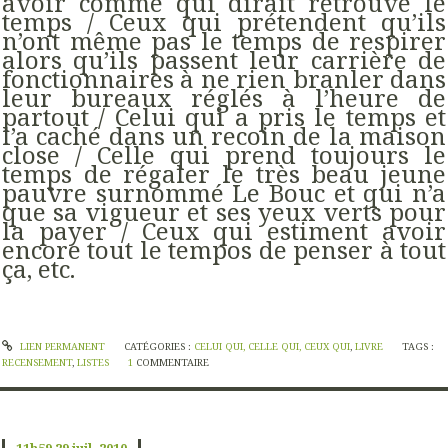
avoir comme qui dirait retrouvé le
temps / Ceux qui prétendent qu’ils
n’ont même pas le temps de respirer
alors qu’ils passent leur carrière de
fonctionnaires à ne rien branler dans
leur bureaux réglés à l’heure de
partout / Celui qui a pris le temps et
l’a caché dans un recoin de la maison
close / Celle qui prend toujours le
temps de régaler le très beau jeune
pauvre surnommé Le Bouc et qui n’a
que sa vigueur et ses yeux verts pour
la payer / Ceux qui estiment avoir
encore tout le tempos de penser à tout
ça, etc.
LIEN PERMANENT
CATÉGORIES :
CELUI QUI, CELLE QUI, CEUX QUI
,
LIVRE
TAGS :
RECENSEMENT
,
LISTES
1
COMMENTAIRE
11h59
29
juil. 2010