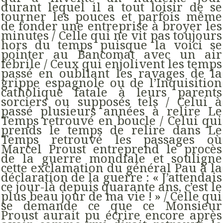
durant lequel il a tout loisir de se
tourner les pouces et parfois même
de fonder une entreprise à broyer les
minutes / Celle qui ne vit pas toujours
hors du temps puisque la voici se
pointer au Bancomat avec un air
fébrile / Ceux qui enjolivent les temps
passé en oubliant les ravages de la
grippe espagnole ou de l’Inquisition
catholique fatale à leurs parents
sorciers ou supposés tels / Celui à
passé plusieurs années à relire Le
Temps retrouvé en boucle / Celui qui
prends le temps de relire dans Le
Temps retrouvé les passages où
Marcel Proust entreprend le procès
de la guerre mondiale et souligne
cette exclamation du général Pau à la
déclaration de la guerre : « J’attendais
ce jour-là depuis quarante ans, c’est le
plus beau jour de ma vie ! » / Celle qui
se demande ce que ce Monsieur
Proust aurait pu écrire encore après