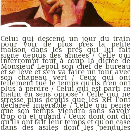
Celui qui descend un jour du train
pour voir de plus près la petite
maison dans les prés qui lui fait
signe depuis des années / Celle qui
interrompt tout à coup la dictée de
Monsieur Lepoil son chef de bureau
et se lève et s’en va faire un tour avec
son chapeau vert / Ceux qui ont
tellement tué le temps qu’ils n’en ont
plus à perdre / Celui qui est parti ce
matin en sens opposé / Celle qui ne
stresse plus depuis que les RH l’ont
déclarée ingérable / Celle qui pense
que son temps viendra sans savoir
trop où et quand / Ceux dont ont dit
qu’ils ont fait leur temps et qu’on case
dans des asiles dont les pendules