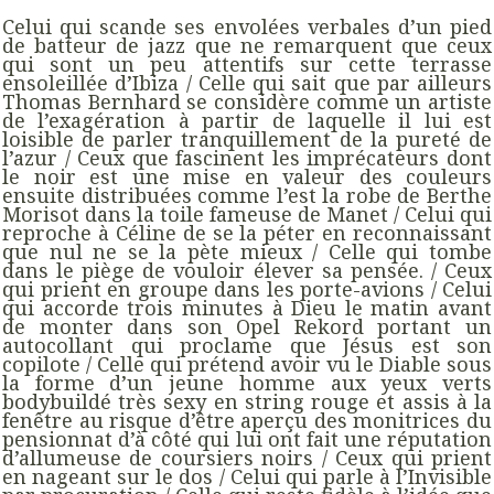
Celui qui scande ses envolées verbales d’un pied
de batteur de jazz que ne remarquent que ceux
qui sont un peu attentifs sur cette terrasse
ensoleillée d’Ibiza / Celle qui sait que par ailleurs
Thomas Bernhard se considère comme un artiste
de l’exagération à partir de laquelle il lui est
loisible de parler tranquillement de la pureté de
l’azur / Ceux que fascinent les imprécateurs dont
le noir est une mise en valeur des couleurs
ensuite distribuées comme l’est la robe de Berthe
Morisot dans la toile fameuse de Manet / Celui qui
reproche à Céline de se la péter en reconnaissant
que nul ne se la pète mieux / Celle qui tombe
dans le piège de vouloir élever sa pensée. / Ceux
qui prient en groupe dans les porte-avions / Celui
qui accorde trois minutes à Dieu le matin avant
de monter dans son Opel Rekord portant un
autocollant qui proclame que Jésus est son
copilote / Celle qui prétend avoir vu le Diable sous
la forme d’un jeune homme aux yeux verts
bodybuildé très sexy en string rouge et assis à la
fenêtre au risque d’être aperçu des monitrices du
pensionnat d’à côté qui lui ont fait une réputation
d’allumeuse de coursiers noirs / Ceux qui prient
en nageant sur le dos / Celui qui parle à l’Invisible