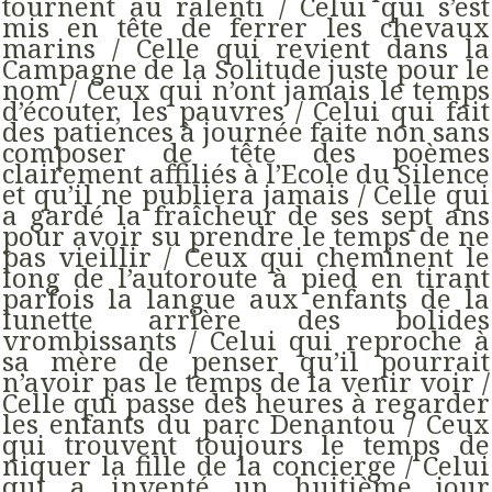
tournent au ralenti / Celui qui s’est
mis en tête de ferrer les chevaux
marins / Celle qui revient dans la
Campagne de la Solitude juste pour le
nom / Ceux qui n’ont jamais le temps
d’écouter, les pauvres / Celui qui fait
des patiences à journée faite non sans
composer de tête des poèmes
clairement affiliés à l’Ecole du Silence
et qu’il ne publiera jamais / Celle qui
a gardé la fraîcheur de ses sept ans
pour avoir su prendre le temps de ne
pas vieillir / Ceux qui cheminent le
long de l’autoroute à pied en tirant
parfois la langue aux enfants de la
lunette arrière des bolides
vrombissants / Celui qui reproche à
sa mère de penser qu’il pourrait
n’avoir pas le temps de la venir voir /
Celle qui passe des heures à regarder
les enfants du parc Denantou / Ceux
qui trouvent toujours le temps de
niquer la fille de la concierge / Celui
qui a inventé un huitième jour