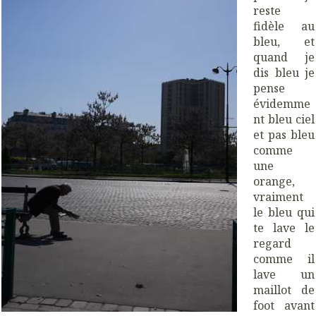
reste
fidèle au
bleu, et
quand je
dis bleu je
pense
évidemme
nt bleu ciel
et pas bleu
comme
une
orange,
vraiment
le bleu qui
te lave le
regard
comme il
lave un
maillot de
foot avant