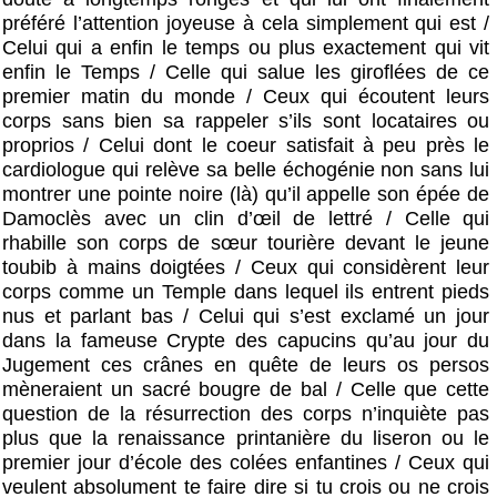
préféré l’attention joyeuse à cela simplement qui est /
Celui qui a enfin le temps ou plus exactement qui vit
enfin le Temps / Celle qui salue les giroflées de ce
premier matin du monde / Ceux qui écoutent leurs
corps sans bien sa rappeler s’ils sont locataires ou
proprios / Celui dont le coeur satisfait à peu près le
cardiologue qui relève sa belle échogénie non sans lui
montrer une pointe noire (là) qu’il appelle son épée de
Damoclès avec un clin d’œil de lettré / Celle qui
rhabille son corps de sœur tourière devant le jeune
toubib à mains doigtées / Ceux qui considèrent leur
corps comme un Temple dans lequel ils entrent pieds
nus et parlant bas / Celui qui s’est exclamé un jour
dans la fameuse Crypte des capucins qu’au jour du
Jugement ces crânes en quête de leurs os persos
mèneraient un sacré bougre de bal / Celle que cette
question de la résurrection des corps n’inquiète pas
plus que la renaissance printanière du liseron ou le
premier jour d’école des colées enfantines / Ceux qui
veulent absolument te faire dire si tu crois ou ne crois