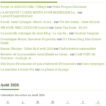
Projet 52-2026 #32 Ville / Village
sur
Petits Propos Décousus
LA ROYAUTÉ ? L'IDÉE NEUVE POUR REDRESSER LA...
sur
LAFAUTEAROUSSEAU
8 août. Saint Cyriaque, diacre, et ses...
sur
Vie des Saints - Saint du jour
UN JOUR, UNE CITATION (cxxvi)
sur
Alain Van Praet - BLOG
La nouvelle rubrique de mon Blog : Le vin du...
sur
Docteur Sangsue
Dominique Meyer, directeur d'opéra(s)
sur
D'r Elsass blog fum Ernest-
Emile
Russie-Ukraine : Bilan du 6 août 2026
sur
l'information nationaliste
Meurtre de la journaliste Amal Khalil au Liban...
sur
L'AN VERT de
Vouziers : écologie et...
Une leçon d’économie (et pas seulement d’économie)
sur
Euro-Synergies
La machine à écrire #31
sur
La plume et la page
Août 2026
Calendrier des notes en Août 2026
D
L
M
M
J
V
S