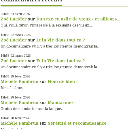
20h25
24
avril 2026
Zoë Lucider
sur
Du sexe en asile de vieux - et ailleurs...
Oui, voilà qu'on s'intéresse à la sexualité des vieux,...
16h53
02
mars 2026
Zoë Lucider
sur
Et la Vie dans tout ça ?
Un documentaire vu il y a très longtemps démontrait la...
16h53
02
mars 2026
Zoë Lucider
sur
Et la Vie dans tout ça ?
Un documentaire vu il y a très longtemps démontrait la...
18h51
28
févr. 2026
Michèle Pambrun
sur
Nom de bleu !
Bleu à l'âme...
18h44
28
févr. 2026
Michèle Pambrun
sur
Mandarines
Grains de mandarine sur la langue...
18h41
28
févr. 2026
Michèle Pambrun
sur
Sérénité et reconnaissance