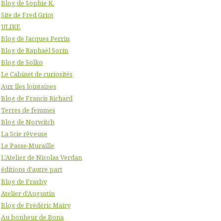
Blog de Sophie K.
Site de Fred Griot
ULIKE
Blog de Jacques Perrin
Blog de Raphaël Sorin
Blog de Solko
Le Cabinet de curiosités
Aux îles lointaines
Blog de Francis Richard
Terres de femmes
Blog de Norwitch
La Scie rêveuse
Le Passe-Muraille
L'Atelier de Nicolas Verdan
éditions d'autre part
Blog de Frasby
Atelier d'Augustin
Blog de Frédéric Mairy
Au bonheur de Bona