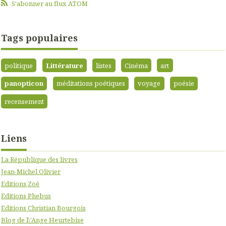
S'abonner au flux ATOM
Tags populaires
politique
Littérature
listes
Cinéma
art
panopticon
méditations poétiques
voyage
poésie
recensement
Liens
La République des livres
Jean-Michel Olivier
Editions Zoé
Editions Phebus
Editions Christian Bourgois
Blog de l\'Ange Heurtebise