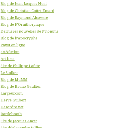
Blog de Jean-Jacques Nuel
Blog de Christian Cottet-Emard
Blog de Raymond Alcovere
Blog de l\'Ornithorynque
Dernières nouvelles de l\'homme
Blog de l\'Apocryphe
Payot en ligne
art&fiction
Art brut
Site de Philippe Lafitte
Le Stalker
Blog de MuMM
Blog de Bruno Gaultier
Largeur.com
Hervé Guibert
Desordre.net
Bartlebooth
Site de Jacques Ancet
Site d\'Alexandre Jollien