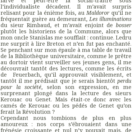
larvé et peut-être la social-traître sous
l’individualiste décadent. Il m’avait surpris
relisant pour la énième fois, au
Maldoror
qu’il ne
fréquentait guère au demeurant,
Les illuminations
du sieur Rimbaud, et m’avait enjoint de
bosser
plutôt les historiens de la Commune, alors que
mon oncle Stanislas me soufflait : continue. Ledru
me surprit à lire Breton et n’en fut pas enchanté.
Se penchant sur mon épaule à ma table de travail
de la Bibliothèque universitaire, comme le prêtre
au dortoir vient surveiller ses jeunes gens, il me
découvrait tantôt des lectures, comme les écrits
de Feuerbach, qu’il approuvait visiblement, et
tantôt il me prédisait que je serais bientôt
perdu
pour la société
, selon son expression, en me
surprenant plongé dans la lecture des sieurs
Kerouac ou Genet. Mais était-ce donc avec les
camés de Kerouac ou les pédés de Genet qu’on
ferait la Révolution ?
Cependant nous tombions de plus en plus
amoureux : nos corps s’ébrouaient dans une
frénésie croissante et nul n’y pouvait mais, de