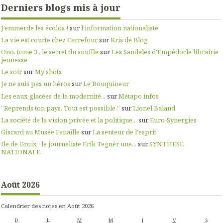
Derniers blogs mis à jour
J’emmerde les écolos !
sur
l'information nationaliste
La vie est courte chez Carrefour
sur
Kris de Blog
Ono, tome 3 , le secret du souffle
sur
Les Sandales d'Empédocle librairie
jeunesse
Le soir
sur
My shots
Je ne suis pas un héros
sur
Le Bouquineur
Les eaux glacées de la modernité...
sur
Métapo infos
”Reprends ton pays. Tout est possible.”
sur
Lionel Baland
La société de la vision privée et la politique...
sur
Euro-Synergies
Giscard au Musée Fenaille
sur
La senteur de l'esprit
Ile de Groix : le journaliste Erik Tegnér une...
sur
SYNTHESE
NATIONALE
Août 2026
Calendrier des notes en Août 2026
D
L
M
M
J
V
S