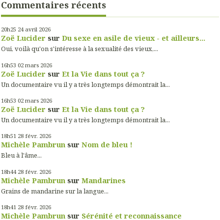
Commentaires récents
20h25
24
avril 2026
Zoë Lucider
sur
Du sexe en asile de vieux - et ailleurs...
Oui, voilà qu'on s'intéresse à la sexualité des vieux,...
16h53
02
mars 2026
Zoë Lucider
sur
Et la Vie dans tout ça ?
Un documentaire vu il y a très longtemps démontrait la...
16h53
02
mars 2026
Zoë Lucider
sur
Et la Vie dans tout ça ?
Un documentaire vu il y a très longtemps démontrait la...
18h51
28
févr. 2026
Michèle Pambrun
sur
Nom de bleu !
Bleu à l'âme...
18h44
28
févr. 2026
Michèle Pambrun
sur
Mandarines
Grains de mandarine sur la langue...
18h41
28
févr. 2026
Michèle Pambrun
sur
Sérénité et reconnaissance