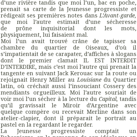
d’une rivière tandis que moi l’un, bac en poche,
prenait sa carte de la Jeunesse progressiste et
rédigeait ses premières notes dans
L’Avant-garde,
que moi l’autre estimait d’une sécheresse
de prône inquisitorial dont les mots,
physiquement, lui faisaient mal.
Moi l’un avait trouvé crâne de tapisser sa
chambre du quartier de Oiseaux, d’où il
s’impatientait de se carapater, d’affiches à slogans
dont le premier clamait IL EST INTERDIT
D’INTERDIRE, mais c’est moi l’autre qui prenait la
tangente en suivant Jack Kerouac sur la route ou
rejoignait Henry Miller au
Louisiane
du Quartier
latin, où créchait aussi l’insouciant Cossery des
mendiants orgueilleux. Moi l’autre souriait de
voir moi l’un sécher à la lecture du
Capital,
tandis
qu’il gravissait le Miroir d’Argentine avec
quelque compère ou recevait Merline dans son
atelier-clapier, dont il préparait le portrait au
pastel en la regardant le regarder.
La Jeunesse progressiste comptait un