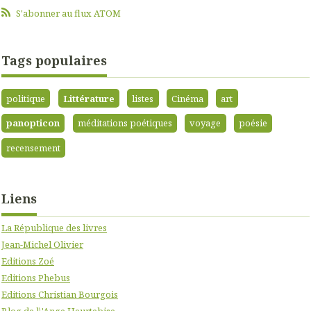
S'abonner au flux ATOM
Tags populaires
politique
Littérature
listes
Cinéma
art
panopticon
méditations poétiques
voyage
poésie
recensement
Liens
La République des livres
Jean-Michel Olivier
Editions Zoé
Editions Phebus
Editions Christian Bourgois