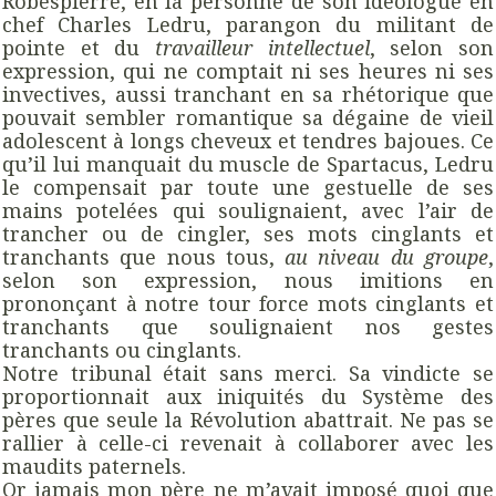
Robespierre, en la personne de son idéologue en
chef Charles Ledru, parangon du militant de
pointe et du
travailleur intellectuel
, selon son
expression, qui ne comptait ni ses heures ni ses
invectives, aussi tranchant en sa rhétorique que
pouvait sembler romantique sa dégaine de vieil
adolescent à longs cheveux et tendres bajoues. Ce
qu’il lui manquait du muscle de Spartacus, Ledru
le compensait par toute une gestuelle de ses
mains potelées qui soulignaient, avec l’air de
trancher ou de cingler, ses mots cinglants et
tranchants que nous tous,
au niveau du groupe
,
selon son expression, nous imitions en
prononçant à notre tour force mots cinglants et
tranchants que soulignaient nos gestes
tranchants ou cinglants.
Notre tribunal était sans merci. Sa vindicte se
proportionnait aux iniquités du Système des
pères que seule la Révolution abattrait. Ne pas se
rallier à celle-ci revenait à collaborer avec les
maudits paternels.
Or jamais mon père ne m’avait imposé quoi que