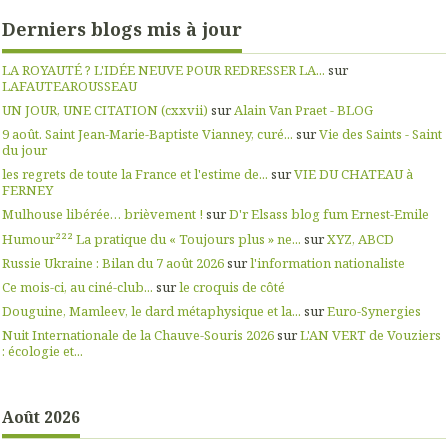
Derniers blogs mis à jour
LA ROYAUTÉ ? L'IDÉE NEUVE POUR REDRESSER LA...
sur
LAFAUTEAROUSSEAU
UN JOUR, UNE CITATION (cxxvii)
sur
Alain Van Praet - BLOG
9 août. Saint Jean-Marie-Baptiste Vianney, curé...
sur
Vie des Saints - Saint
du jour
les regrets de toute la France et l'estime de...
sur
VIE DU CHATEAU à
FERNEY
Mulhouse libérée… brièvement !
sur
D'r Elsass blog fum Ernest-Emile
Humour²²² La pratique du « Toujours plus » ne...
sur
XYZ, ABCD
Russie Ukraine : Bilan du 7 août 2026
sur
l'information nationaliste
Ce mois-ci, au ciné-club...
sur
le croquis de côté
Douguine, Mamleev, le dard métaphysique et la...
sur
Euro-Synergies
Nuit Internationale de la Chauve-Souris 2026
sur
L'AN VERT de Vouziers
: écologie et...
Août 2026