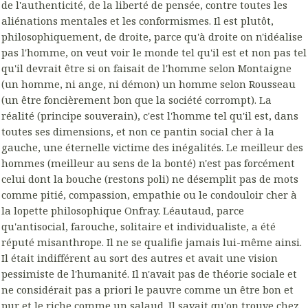
de l'authenticité, de la liberté de pensée, contre toutes les
aliénations mentales et les conformismes. Il est plutôt,
philosophiquement, de droite, parce qu'à droite on n'idéalise
pas l'homme, on veut voir le monde tel qu'il est et non pas tel
qu'il devrait être si on faisait de l'homme selon Montaigne
(un homme, ni ange, ni démon) un homme selon Rousseau
(un être foncièrement bon que la société corrompt). La
réalité (principe souverain), c'est l'homme tel qu'il est, dans
toutes ses dimensions, et non ce pantin social cher à la
gauche, une éternelle victime des inégalités. Le meilleur des
hommes (meilleur au sens de la bonté) n'est pas forcément
celui dont la bouche (restons poli) ne désemplit pas de mots
comme pitié, compassion, empathie ou le condouloir cher à
la lopette philosophique Onfray. Léautaud, parce
qu'antisocial, farouche, solitaire et individualiste, a été
réputé misanthrope. Il ne se qualifie jamais lui-même ainsi.
Il était indifférent au sort des autres et avait une vision
pessimiste de l'humanité. Il n'avait pas de théorie sociale et
ne considérait pas a priori le pauvre comme un être bon et
pur et le riche comme un salaud. Il savait qu'on trouve chez