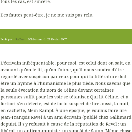
tous les cas, est sincère.
Des fautes peut-être, je ne me suis pas relu.
Écrit par :
Stalker
10h44
-
mardi 27
février 2007
L'écrivain infréquentable, pour moi, est celui dont on sait, en
avouant qu'on le lit, qu'on l'aime, qu'il nous vaudra d'être
regardé avec suspicion par ceux pour qui la littérature doit
être un hymne à l'humanisme le plus tiède. Nous savons que
la seule évocation du nom de Céline devant certaines
personnes suffit pour les voir se tétaniser. Qui lit Céline, et a
fortiori s'en délecte, est de facto suspect de lire aussi, la nuit,
en cachette, Mein Kampf. À une époque, je voulais faire lire
Jean-François Revel à un ami écrivain (publié chez Gallimard
depuis). Il s'y refusait à cause de la réputation de Revel : un
libéral, un anticommuniste, un suppôt de Satan. Même chose