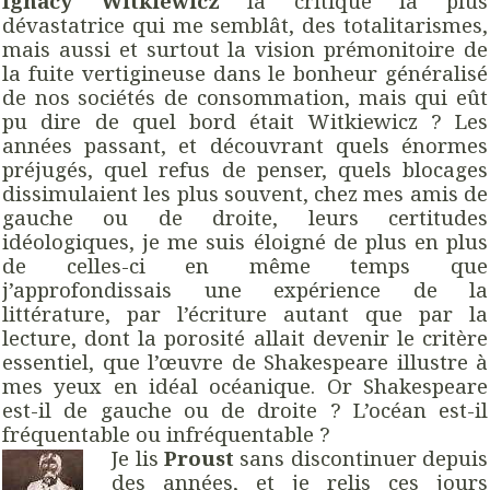
Ignacy Witkiewicz
la critique la plus
dévastatrice qui me semblât, des totalitarismes,
mais aussi et surtout la vision prémonitoire de
la fuite vertigineuse dans le bonheur généralisé
de nos sociétés de consommation, mais qui eût
pu dire de quel bord était Witkiewicz ? Les
années passant, et découvrant quels énormes
préjugés, quel refus de penser, quels blocages
dissimulaient les plus souvent, chez mes amis de
gauche ou de droite, leurs certitudes
idéologiques, je me suis éloigné de plus en plus
de celles-ci en même temps que
j’approfondissais une expérience de la
littérature, par l’écriture autant que par la
lecture, dont la porosité allait devenir le critère
essentiel, que l’œuvre de Shakespeare illustre à
mes yeux en idéal océanique. Or Shakespeare
est-il de gauche ou de droite ? L’océan est-il
fréquentable ou infréquentable ?
Je lis
Proust
sans discontinuer depuis
des années, et je relis ces jours