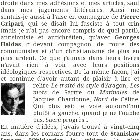
droite dans mes adhésions et mes articles, sauf
dans mes jugements littéraires. Ainsi me
sentais-je aussi à l’aise en compagnie de
Pierre
Gripari
, qui se disait lui fasciste à tout crin
(mais je n’ai pas encore compris de quel parti),
antisioniste et antichrétien, qu’avec
Georges
Haldas
ci-devant compagnon de route des
communistes et d’un christianisme de plus en
plus ardent. Ce que j’aimais dans leurs livres
n’avait rien à voir avec leurs positions
idéologiques respectives. De la même façon, j’ai
et continue d’avoir autant de plaisir à lire et
relire
Le trait
é du style
d’Aragon,
Les
mots
de Sartre ou
Matinales
de
Jacques Chardonne,
Nord
de Céline.
Qui plus est: je vote aujourd'hui
plutôt à gauche, quand je ne l'oublie
pas. Sacré progrès...
En matière d’idées, j’avais trouvé à vingt-cinq
ans, dans les romans fourre-tout de
Stanislaw