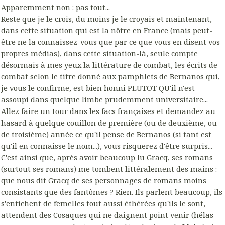
Apparemment non : pas tout...
Reste que je le crois, du moins je le croyais et maintenant,
dans cette situation qui est la nôtre en France (mais peut-
être ne la connaissez-vous que par ce que vous en disent vos
propres médias), dans cette situation-là, seule compte
désormais à mes yeux la littérature de combat, les écrits de
combat selon le titre donné aux pamphlets de Bernanos qui,
je vous le confirme, est bien honni PLUTOT QU'il n'est
assoupi dans quelque limbe prudemment universitaire...
Allez faire un tour dans les facs françaises et demandez au
hasard à quelque couillon de première (ou de deuxième, ou
de troisième) année ce qu'il pense de Bernanos (si tant est
qu'il en connaisse le nom...), vous risquerez d'être surpris...
C'est ainsi que, après avoir beaucoup lu Gracq, ses romans
(surtout ses romans) me tombent littéralement des mains :
que nous dit Gracq de ses personnages de romans moins
consistants que des fantômes ? Rien. Ils parlent beaucoup, ils
s'entichent de femelles tout aussi éthérées qu'ils le sont,
attendent des Cosaques qui ne daignent point venir (hélas