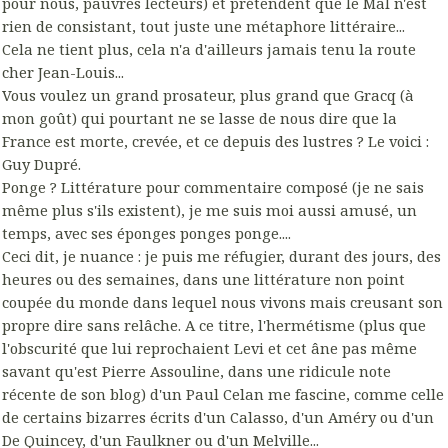
pour nous, pauvres lecteurs) et prétendent que le Mal n'est
rien de consistant, tout juste une métaphore littéraire...
Cela ne tient plus, cela n'a d'ailleurs jamais tenu la route
cher Jean-Louis...
Vous voulez un grand prosateur, plus grand que Gracq (à
mon goût) qui pourtant ne se lasse de nous dire que la
France est morte, crevée, et ce depuis des lustres ? Le voici :
Guy Dupré.
Ponge ? Littérature pour commentaire composé (je ne sais
même plus s'ils existent), je me suis moi aussi amusé, un
temps, avec ses éponges ponges ponge....
Ceci dit, je nuance : je puis me réfugier, durant des jours, des
heures ou des semaines, dans une littérature non point
coupée du monde dans lequel nous vivons mais creusant son
propre dire sans relâche. A ce titre, l'hermétisme (plus que
l'obscurité que lui reprochaient Levi et cet âne pas même
savant qu'est Pierre Assouline, dans une ridicule note
récente de son blog) d'un Paul Celan me fascine, comme celle
de certains bizarres écrits d'un Calasso, d'un Améry ou d'un
De Quincey, d'un Faulkner ou d'un Melville...