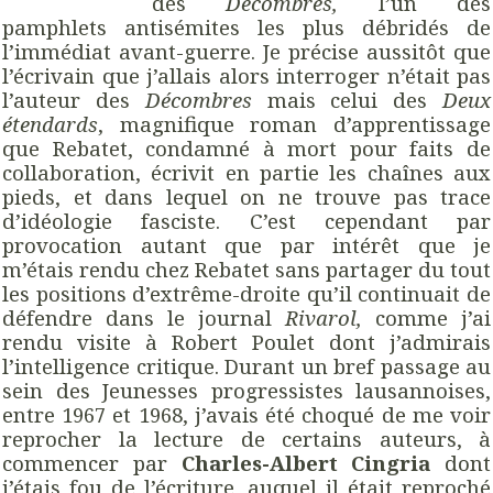
des
Décombres,
l’un des
pamphlets antisémites les plus débridés de
l’immédiat avant-guerre. Je précise aussitôt que
l’écrivain que j’allais alors interroger n’était pas
l’auteur des
Décombres
mais celui des
Deux
étendards
, magnifique roman d’apprentissage
que Rebatet, condamné à mort pour faits de
collaboration, écrivit en partie les chaînes aux
pieds, et dans lequel on ne trouve pas trace
d’idéologie fasciste. C’est cependant par
provocation autant que par intérêt que je
m’étais rendu chez Rebatet sans partager du tout
les positions d’extrême-droite qu’il continuait de
défendre dans le journal
Rivarol,
comme j’ai
rendu visite à Robert Poulet dont j’admirais
l’intelligence critique. Durant un bref passage au
sein des Jeunesses progressistes lausannoises,
entre 1967 et 1968, j’avais été choqué de me voir
reprocher la lecture de certains auteurs, à
commencer par
Charles-Albert Cingria
dont
j’étais fou de l’écriture, auquel il était reproché