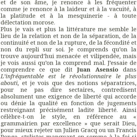
et de son âme, je renonce à les fréquenter
comme je renonce à la laideur et à la vacuité, à
la platitude et à la mesquinerie - à toute
délectation morose.
Plus je vais et plus la littérature me semble le
lieu de la relation et non de la séparation, de la
continuité et non de la rupture, de la fécondité et
non du repli sur soi. Je comprends qu’on la
trouve aujourd’hui menacée et vilipendée, mais
je vois aussi qu’on la comprend mal. J’essaie de
comprendre ce que dit
Juan Asensio
dans
L’infréquentable est le révolutionnaire le plus
abouti,
et je vois que des notions séparatrices,
pour ne pas dire sectaires, contredisent
absolument une exigence de liberté qui accorde
ou dénie la qualité en fonction de jugements
restreignant précisément ladite liberté. Ainsi
célèbre-t-on le style, en référence au «
grammairien par excellence » que serait Dieu,
pour mieux rejeter un Julien Gracq ou un Francis
Ponge, stylistes manquant en somme à la foi si