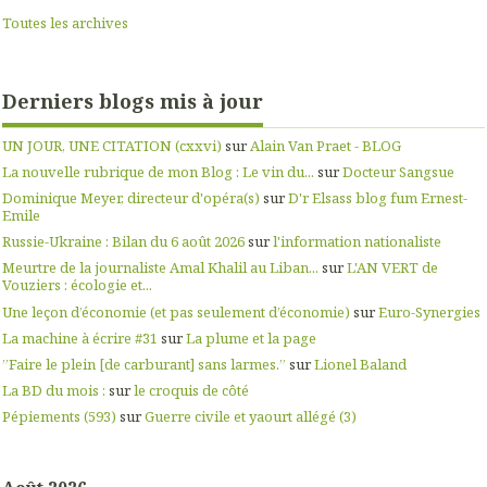
Toutes les archives
Derniers blogs mis à jour
UN JOUR, UNE CITATION (cxxvi)
sur
Alain Van Praet - BLOG
La nouvelle rubrique de mon Blog : Le vin du...
sur
Docteur Sangsue
Dominique Meyer, directeur d'opéra(s)
sur
D'r Elsass blog fum Ernest-
Emile
Russie-Ukraine : Bilan du 6 août 2026
sur
l'information nationaliste
Meurtre de la journaliste Amal Khalil au Liban...
sur
L'AN VERT de
Vouziers : écologie et...
Une leçon d’économie (et pas seulement d’économie)
sur
Euro-Synergies
La machine à écrire #31
sur
La plume et la page
”Faire le plein [de carburant] sans larmes.”
sur
Lionel Baland
La BD du mois :
sur
le croquis de côté
Pépiements (593)
sur
Guerre civile et yaourt allégé (3)