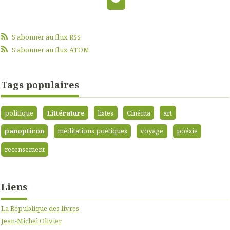
S'abonner au flux RSS
S'abonner au flux ATOM
Tags populaires
politique
Littérature
listes
Cinéma
art
panopticon
méditations poétiques
voyage
poésie
recensement
Liens
La République des livres
Jean-Michel Olivier