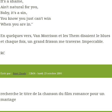
It's a shame,
Ain't natural for you,
Baby, it's a sin,
You know you just can't win
When you are in."
En quelques vers, Van Morrison et les Them disaient le blues
et chaque fois, un grand frisson me traverse. Impeccable.
RC
Écrit par :
René Claude
12h04
-
lundi 23
octobre 2006
recherche le titre de la chanson du film romance pour un
mariage