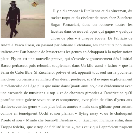
Il y a du crooner à l’italienne et du bluesman, du
rocker trapu et du ciseleur de mots chez Zucchero
Sugar Fornaciari, dont on retrouve toutes les
facettes dans ce nouvel opus qui gagne « quelque
chose de plus » à chaque écoute. De Fabrizio de
Andrè à Vasco Rossi, en passant par Adriano Celentano, les chanteurs populaires
italiens ont l’art baroque de brasser tous les genres en échappant à la taylorisation
plate
. Fly
en est une nouvelle preuve, qui s’envole vigoureusement dès l’initial
Bacco perbacco,
puis rebondit souplement dans
Un kilo
aussi « latino » que la
Salsa de
Cuba libre.
Si Zucchero, poivre et sel, apparaît tout seul sur la pochette,
marcheur ou pianiste au milieu d’un désert poétique, et s’il évoque explicitement
la mélancolie de l’âge plus que mûre dans
Quanti anni ho
, c’est évidemment avec
une escouade de musiciens « top » et de choristes girondes à l’américaine qu’il
peaufine cette galette savoureuse et somptueuse, avec plein de clins d’yeux aux
sixties-seventies genre « nos plus belles années » mais sans gâtisme pour autant,
comme en témoignent
Occhi
et son planant « flying away », ou le chaloupant
Pronto
et son « Miralo che bueno/Il Paradiso »…
Zucchero murmure enfin, dans
Troppa fedeltà
,
que « trop de fidélité le tue », mais ceux qui l’apprécient risquent