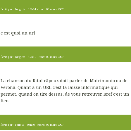
Écrit par :
brigitte
17h14
-
lundi 05
mars 2007
c est quoi un url
Écrit par :
brigitte
17h15
-
lundi 05
mars 2007
La chanson du Rital râpeux doit parler de Matrimonio ou de
Verona. Quant à un URL c'est la laisse informatique qui
permet, quand on tire dessus, de vous retrouver. Bref c'est un
lien.
Écrit par :
Fellow
08h40
-
mardi 06
mars 2007