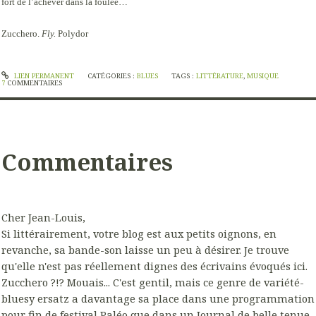
fort de l’achever dans la foulée…
Zucchero.
Fly.
Polydor
LIEN PERMANENT
CATÉGORIES :
BLUES
TAGS :
LITTÉRATURE
,
MUSIQUE
7
COMMENTAIRES
Commentaires
Cher Jean-Louis,
Si littérairement, votre blog est aux petits oignons, en
revanche, sa bande-son laisse un peu à désirer. Je trouve
qu'elle n'est pas réellement dignes des écrivains évoqués ici.
Zucchero ?!? Mouais... C'est gentil, mais ce genre de variété-
bluesy ersatz a davantage sa place dans une programmation
pour fin de festival Paléo que dans un Journal de belle tenue