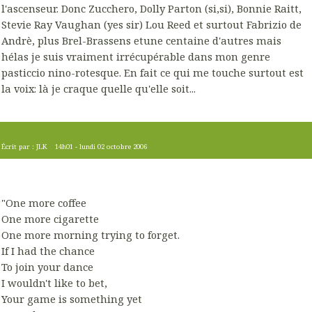
l'ascenseur. Donc Zucchero, Dolly Parton (si,si), Bonnie Raitt,
Stevie Ray Vaughan (yes sir) Lou Reed et surtout Fabrizio de
Andrè, plus Brel-Brassens etune centaine d'autres mais
hélas je suis vraiment irrécupérable dans mon genre
pasticcio nino-rotesque. En fait ce qui me touche surtout est
la voix: là je craque quelle qu'elle soit...
Écrit par :
JLK
14h01
-
lundi 02
octobre 2006
"One more coffee
One more cigarette
One more morning trying to forget.
If I had the chance
To join your dance
I wouldn't like to bet,
Your game is something yet