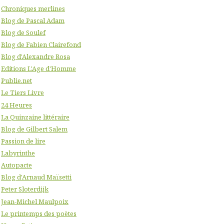
Chroniques merlines
Blog de Pascal Adam
Blog de Soulef
Blog de Fabien Clairefond
Blog d'Alexandre Rosa
Editions L'Age d'Homme
Publie.net
Le Tiers Livre
24 Heures
La Quinzaine littéraire
Blog de Gilbert Salem
Passion de lire
Labyrinthe
Autopacte
Blog d'Arnaud Maïsetti
Peter Sloterdijk
Jean-Michel Maulpoix
Le printemps des poètes