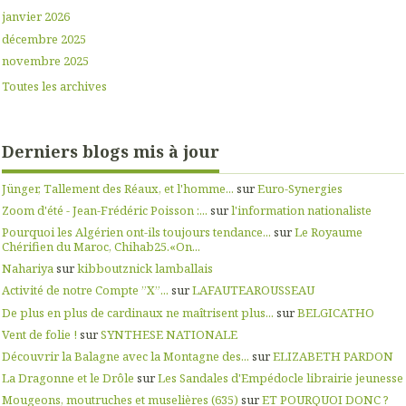
janvier 2026
décembre 2025
novembre 2025
Toutes les archives
Derniers blogs mis à jour
Jünger, Tallement des Réaux, et l'homme...
sur
Euro-Synergies
Zoom d'été - Jean-Frédéric Poisson :...
sur
l'information nationaliste
Pourquoi les Algérien ont-ils toujours tendance...
sur
Le Royaume
Chérifien du Maroc, Chihab25.«On...
Nahariya
sur
kibboutznick lamballais
Activité de notre Compte ”X”...
sur
LAFAUTEAROUSSEAU
De plus en plus de cardinaux ne maîtrisent plus...
sur
BELGICATHO
Vent de folie !
sur
SYNTHESE NATIONALE
Découvrir la Balagne avec la Montagne des...
sur
ELIZABETH PARDON
La Dragonne et le Drôle
sur
Les Sandales d'Empédocle librairie jeunesse
Mougeons, moutruches et muselières (635)
sur
ET POURQUOI DONC ?