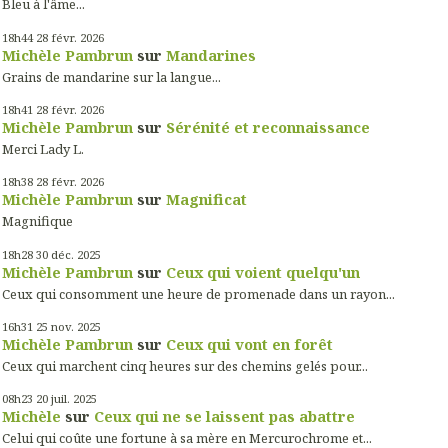
Bleu à l'âme...
18h44
28
févr. 2026
Michèle Pambrun
sur
Mandarines
Grains de mandarine sur la langue...
18h41
28
févr. 2026
Michèle Pambrun
sur
Sérénité et reconnaissance
Merci Lady L.
18h38
28
févr. 2026
Michèle Pambrun
sur
Magnificat
Magnifique
18h28
30
déc. 2025
Michèle Pambrun
sur
Ceux qui voient quelqu'un
Ceux qui consomment une heure de promenade dans un rayon...
16h31
25
nov. 2025
Michèle Pambrun
sur
Ceux qui vont en forêt
Ceux qui marchent cinq heures sur des chemins gelés pour...
08h23
20
juil. 2025
Michèle
sur
Ceux qui ne se laissent pas abattre
Celui qui coûte une fortune à sa mère en Mercurochrome et...