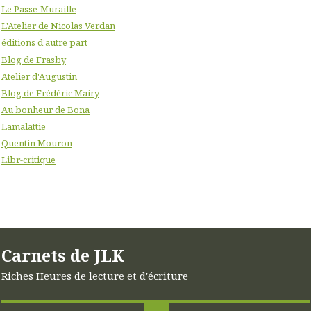
Le Passe-Muraille
L'Atelier de Nicolas Verdan
éditions d'autre part
Blog de Frasby
Atelier d'Augustin
Blog de Frédéric Mairy
Au bonheur de Bona
Lamalattie
Quentin Mouron
Libr-critique
Carnets de JLK
Riches Heures de lecture et d'écriture