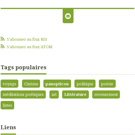
S'abonner au flux RSS
S'abonner au flux ATOM
Tags populaires
voyage
Cinéma
panopticon
politique
poésie
méditations poétiques
art
Littérature
recensement
listes
Liens