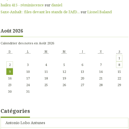
haiku 415 - réminiscence
sur
daniel
Saxe-Anhalt : files devant les stands de l'AfD...
sur
Lionel Baland
Août 2026
Calendrier des notes en Août 2026
D
L
M
M
J
V
S
1
2
3
4
5
6
7
8
9
10
11
12
13
14
15
16
17
18
19
20
21
22
23
24
25
26
27
28
29
30
31
Catégories
Antonio Lobo Antunes