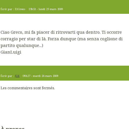
Écrit par :
ElGreco
23h51
-
lundi 23
mars 2009
Ciao Greco, mi fa piacer di ritrovarti qua dentro. Ti occorre
corragio per star di là. Forza dunque (ma senza coglione di
partito qualunque...)
GianLuigi
Écrit par :
JLK
09h27
-
mardi 24
mars 2009
Les commentaires sont fermés.
À propos