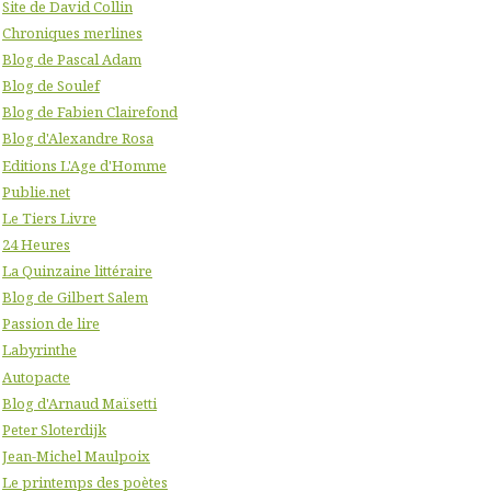
Site de David Collin
Chroniques merlines
Blog de Pascal Adam
Blog de Soulef
Blog de Fabien Clairefond
Blog d'Alexandre Rosa
Editions L'Age d'Homme
Publie.net
Le Tiers Livre
24 Heures
La Quinzaine littéraire
Blog de Gilbert Salem
Passion de lire
Labyrinthe
Autopacte
Blog d'Arnaud Maïsetti
Peter Sloterdijk
Jean-Michel Maulpoix
Le printemps des poètes