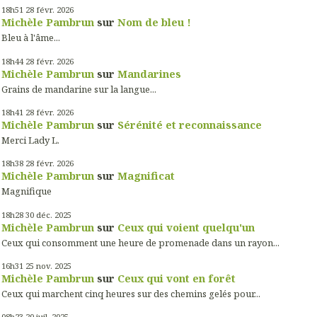
18h51
28
févr. 2026
Michèle Pambrun
sur
Nom de bleu !
Bleu à l'âme...
18h44
28
févr. 2026
Michèle Pambrun
sur
Mandarines
Grains de mandarine sur la langue...
18h41
28
févr. 2026
Michèle Pambrun
sur
Sérénité et reconnaissance
Merci Lady L.
18h38
28
févr. 2026
Michèle Pambrun
sur
Magnificat
Magnifique
18h28
30
déc. 2025
Michèle Pambrun
sur
Ceux qui voient quelqu'un
Ceux qui consomment une heure de promenade dans un rayon...
16h31
25
nov. 2025
Michèle Pambrun
sur
Ceux qui vont en forêt
Ceux qui marchent cinq heures sur des chemins gelés pour...
08h23
20
juil. 2025