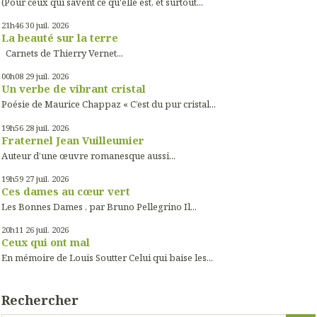
(Pour ceux qui savent ce qu'elle est, et surtout...
21h46
30
juil. 2026
La beauté sur la terre
Carnets de Thierry Vernet...
00h08
29
juil. 2026
Un verbe de vibrant cristal
Poésie de Maurice Chappaz « C’est du pur cristal...
19h56
28
juil. 2026
Fraternel Jean Vuilleumier
Auteur d’une œuvre romanesque aussi...
19h59
27
juil. 2026
Ces dames au cœur vert
Les Bonnes Dames , par Bruno Pellegrino Il...
20h11
26
juil. 2026
Ceux qui ont mal
En mémoire de Louis Soutter Celui qui baise les...
Rechercher