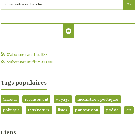
S'abonner au flux RSS
S'abonner au flux ATOM
Tags populaires
Cinéma
recensement
voyage
méditations poétiques
politique
Littérature
listes
panopticon
poésie
art
Liens