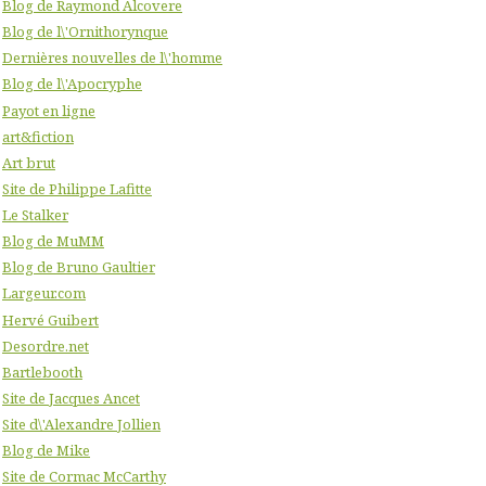
Blog de Raymond Alcovere
Blog de l\'Ornithorynque
Dernières nouvelles de l\'homme
Blog de l\'Apocryphe
Payot en ligne
art&fiction
Art brut
Site de Philippe Lafitte
Le Stalker
Blog de MuMM
Blog de Bruno Gaultier
Largeur.com
Hervé Guibert
Desordre.net
Bartlebooth
Site de Jacques Ancet
Site d\'Alexandre Jollien
Blog de Mike
Site de Cormac McCarthy