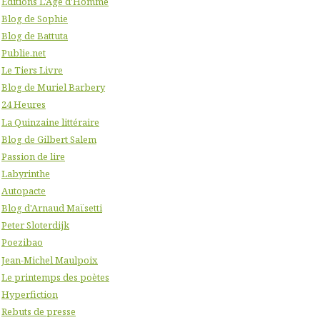
Editions L'Age d'Homme
Blog de Sophie
Blog de Battuta
Publie.net
Le Tiers Livre
Blog de Muriel Barbery
24 Heures
La Quinzaine littéraire
Blog de Gilbert Salem
Passion de lire
Labyrinthe
Autopacte
Blog d'Arnaud Maïsetti
Peter Sloterdijk
Poezibao
Jean-Michel Maulpoix
Le printemps des poètes
Hyperfiction
Rebuts de presse