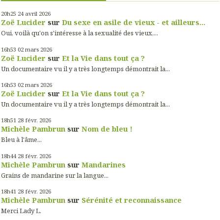
20h25
24
avril 2026
Zoë Lucider
sur
Du sexe en asile de vieux - et ailleurs...
Oui, voilà qu'on s'intéresse à la sexualité des vieux,...
16h53
02
mars 2026
Zoë Lucider
sur
Et la Vie dans tout ça ?
Un documentaire vu il y a très longtemps démontrait la...
16h53
02
mars 2026
Zoë Lucider
sur
Et la Vie dans tout ça ?
Un documentaire vu il y a très longtemps démontrait la...
18h51
28
févr. 2026
Michèle Pambrun
sur
Nom de bleu !
Bleu à l'âme...
18h44
28
févr. 2026
Michèle Pambrun
sur
Mandarines
Grains de mandarine sur la langue...
18h41
28
févr. 2026
Michèle Pambrun
sur
Sérénité et reconnaissance
Merci Lady L.