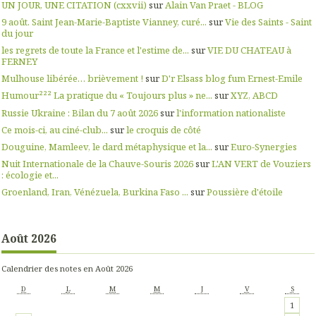
UN JOUR, UNE CITATION (cxxvii)
sur
Alain Van Praet - BLOG
9 août. Saint Jean-Marie-Baptiste Vianney, curé...
sur
Vie des Saints - Saint
du jour
les regrets de toute la France et l'estime de...
sur
VIE DU CHATEAU à
FERNEY
Mulhouse libérée… brièvement !
sur
D'r Elsass blog fum Ernest-Emile
Humour²²² La pratique du « Toujours plus » ne...
sur
XYZ, ABCD
Russie Ukraine : Bilan du 7 août 2026
sur
l'information nationaliste
Ce mois-ci, au ciné-club...
sur
le croquis de côté
Douguine, Mamleev, le dard métaphysique et la...
sur
Euro-Synergies
Nuit Internationale de la Chauve-Souris 2026
sur
L'AN VERT de Vouziers
: écologie et...
Groenland, Iran, Vénézuela, Burkina Faso ...
sur
Poussière d'étoile
Août 2026
Calendrier des notes en Août 2026
D
L
M
M
J
V
S
1