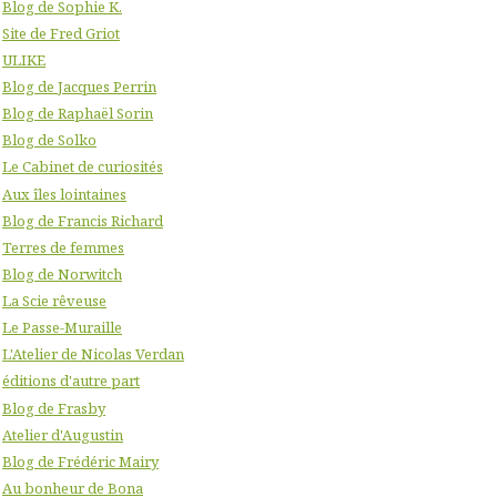
Blog de Sophie K.
Site de Fred Griot
ULIKE
Blog de Jacques Perrin
Blog de Raphaël Sorin
Blog de Solko
Le Cabinet de curiosités
Aux îles lointaines
Blog de Francis Richard
Terres de femmes
Blog de Norwitch
La Scie rêveuse
Le Passe-Muraille
L'Atelier de Nicolas Verdan
éditions d'autre part
Blog de Frasby
Atelier d'Augustin
Blog de Frédéric Mairy
Au bonheur de Bona