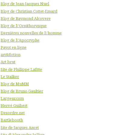
Blog de Jean-Jacques Nuel
Blog de Christian Cottet-Emard
Blog de Raymond Alcovere
Blog de l\'Ornithorynque
Dernières nouvelles de l\'homme
Blog de l\'Apocryphe
Payot en ligne
art&fiction
Art brut
Site de Philippe Lafitte
Le Stalker
Blog de MuMM
Blog de Bruno Gaultier
Largeur.com
Hervé Guibert
Desordre.net
Bartlebooth
Site de Jacques Ancet
Site d\'Alexandre Jollien