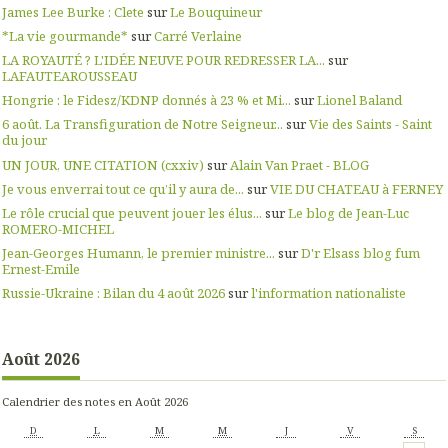
James Lee Burke : Clete
sur
Le Bouquineur
*La vie gourmande*
sur
Carré Verlaine
LA ROYAUTÉ ? L'IDÉE NEUVE POUR REDRESSER LA...
sur
LAFAUTEAROUSSEAU
Hongrie : le Fidesz/KDNP donnés à 23 % et Mi...
sur
Lionel Baland
6 août. La Transfiguration de Notre Seigneur...
sur
Vie des Saints - Saint
du jour
UN JOUR, UNE CITATION (cxxiv)
sur
Alain Van Praet - BLOG
Je vous enverrai tout ce qu’il y aura de...
sur
VIE DU CHATEAU à FERNEY
Le rôle crucial que peuvent jouer les élus...
sur
Le blog de Jean-Luc
ROMERO-MICHEL
Jean-Georges Humann, le premier ministre...
sur
D'r Elsass blog fum
Ernest-Emile
Russie-Ukraine : Bilan du 4 août 2026
sur
l'information nationaliste
Août 2026
Calendrier des notes en Août 2026
D
L
M
M
J
V
S