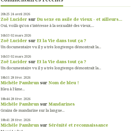
20h25
24
avril 2026
Zoë Lucider
sur
Du sexe en asile de vieux - et ailleurs...
Oui, voilà qu'on s'intéresse à la sexualité des vieux,...
16h53
02
mars 2026
Zoë Lucider
sur
Et la Vie dans tout ça ?
Un documentaire vu il y a très longtemps démontrait la...
16h53
02
mars 2026
Zoë Lucider
sur
Et la Vie dans tout ça ?
Un documentaire vu il y a très longtemps démontrait la...
18h51
28
févr. 2026
Michèle Pambrun
sur
Nom de bleu !
Bleu à l'âme...
18h44
28
févr. 2026
Michèle Pambrun
sur
Mandarines
Grains de mandarine sur la langue...
18h41
28
févr. 2026
Michèle Pambrun
sur
Sérénité et reconnaissance