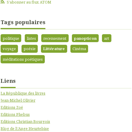
S'abonner au flux ATOM
Tags populaires
politique
listes
recensement
panopticon
art
voyage
poésie
Littérature
Cinéma
méditations poétiques
Liens
La République des livres
Jean-Michel Olivier
Editions Zoé
Editions Phebus
Editions Christian Bourgois
Blog de l\'Ange Heurtebise