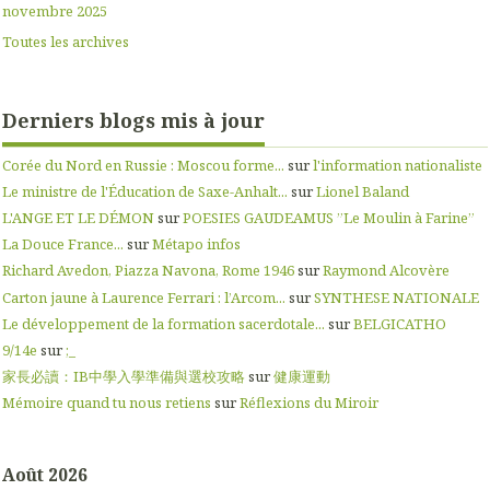
novembre 2025
Toutes les archives
Derniers blogs mis à jour
Corée du Nord en Russie : Moscou forme...
sur
l'information nationaliste
Le ministre de l'Éducation de Saxe-Anhalt...
sur
Lionel Baland
L'ANGE ET LE DÉMON
sur
POESIES GAUDEAMUS ”Le Moulin à Farine”
La Douce France...
sur
Métapo infos
Richard Avedon, Piazza Navona, Rome 1946
sur
Raymond Alcovère
Carton jaune à Laurence Ferrari : l’Arcom...
sur
SYNTHESE NATIONALE
Le développement de la formation sacerdotale...
sur
BELGICATHO
9/14e
sur
;_
家長必讀：IB中學入學準備與選校攻略
sur
健康運動
Mémoire quand tu nous retiens
sur
Réflexions du Miroir
Août 2026