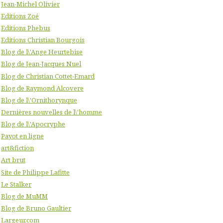
Jean-Michel Olivier
Editions Zoé
Editions Phebus
Editions Christian Bourgois
Blog de l\'Ange Heurtebise
Blog de Jean-Jacques Nuel
Blog de Christian Cottet-Emard
Blog de Raymond Alcovere
Blog de l\'Ornithorynque
Dernières nouvelles de l\'homme
Blog de l\'Apocryphe
Payot en ligne
art&fiction
Art brut
Site de Philippe Lafitte
Le Stalker
Blog de MuMM
Blog de Bruno Gaultier
Largeur.com