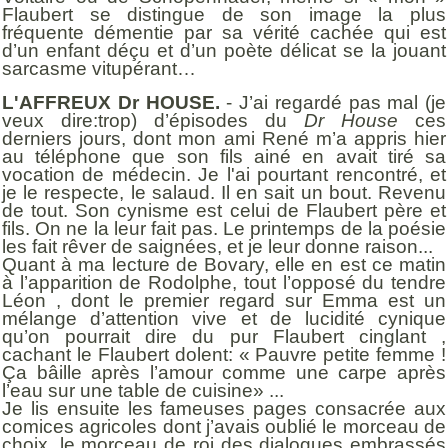
Flaubert se distingue de son image la plus
fréquente démentie par sa vérité cachée qui est
d’un enfant déçu et d’un poète délicat se la jouant
sarcasme vitupérant…
L'AFFREUX Dr HOUSE.
- J’ai regardé pas mal (je
veux dire:trop) d’épisodes du
Dr House
ces
derniers jours, dont mon ami René m’a appris hier
au téléphone que son fils ainé en avait tiré sa
vocation de médecin. Je l'ai pourtant rencontré, et
je le respecte, le salaud. Il en sait un bout. Revenu
de tout. Son cynisme est celui de Flaubert père et
fils. On ne la leur fait pas. Le printemps de la poésie
les fait rêver de saignées, et je leur donne raison...
Quant à ma lecture de Bovary, elle en est ce matin
à l’apparition de Rodolphe, tout l’opposé du tendre
Léon , dont le premier regard sur Emma est un
mélange d’attention vive et de lucidité cynique
qu’on pourrait dire du pur Flaubert cinglant ,
cachant le Flaubert dolent: « Pauvre petite femme !
Ça bâille après l’amour comme une carpe après
l’eau sur une table de cuisine» ...
Je lis ensuite les fameuses pages consacrée aux
comices agricoles dont j’avais oublié le morceau de
choix, le morceau de roi des dialogues embrassés