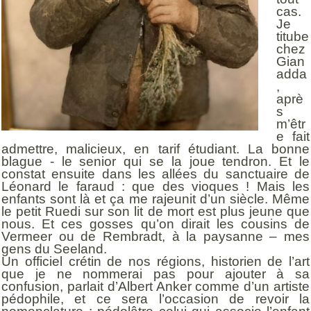
cas.
Je
titube
chez
Gian
adda
,
aprè
s
m’êtr
e fait
admettre, malicieux, en tarif étudiant. La bonne
blague - le senior qui se la joue tendron. Et le
constat ensuite dans les allées du sanctuaire de
Léonard le faraud : que des vioques ! Mais les
enfants sont là et ça me rajeunit d’un siècle. Même
le petit Ruedi sur son lit de mort est plus jeune que
nous. Et ces gosses qu’on dirait les cousins de
Vermeer ou de Rembradt, à la paysanne – mes
gens du Seeland.
Un officiel crétin de nos régions, historien de l’art
que je ne nommerai pas pour ajouter à sa
confusion, parlait d’Albert Anker comme d’un artiste
pédophile, et ce sera l’occasion de revoir la