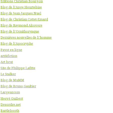
Editions Christian Bourgois
Blog de l\'Ange Heurtebise
Blog de Jean-Jacques Nuel
Blog de Christian Cottet-Emard
Blog de Raymond Alcovere
Blog de l\'Ornithorynque
Dernières nouvelles de l\'homme
Blog de l\'Apocryphe
Payot en ligne
art&fiction
Art brut
Site de Philippe Lafitte
Le Stalker
Blog de MuMM
Blog de Bruno Gaultier
Largeur.com
Hervé Guibert
Desordre.net
Bartlebooth