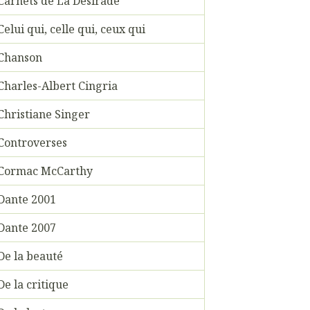
Carnets de La Désirade
Celui qui, celle qui, ceux qui
Chanson
Charles-Albert Cingria
Christiane Singer
Controverses
Cormac McCarthy
Dante 2001
Dante 2007
De la beauté
De la critique