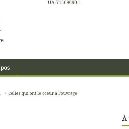
UA-71569690-1
K
re
opos
l
Celles qui ont le coeur à l'ouvrage
À