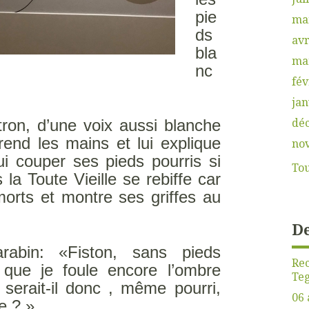
pie
ma
ds
avr
bla
ma
nc
fév
jan
dé
ron, d’une voix aussi blanche
rend les mains et lui explique
no
i couper ses pieds pourris si
Tou
 la Toute Vieille se rebiffe car
morts et montre ses griffes au
De
abin: «Fiston, sans pieds
Rec
que je foule encore l’ombre
Teg
 serait-il donc , même pourri,
06 
e ? »