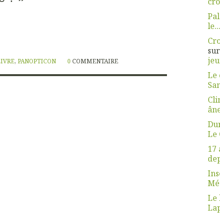
cro
Pal
le..
Cro
su
jeu
LIVRE
,
PANOPTICON
0
COMMENTAIRE
Le 
Sa
Cli
ân
Dur
Le 
17 
dep
Ins
Mét
Le 
La