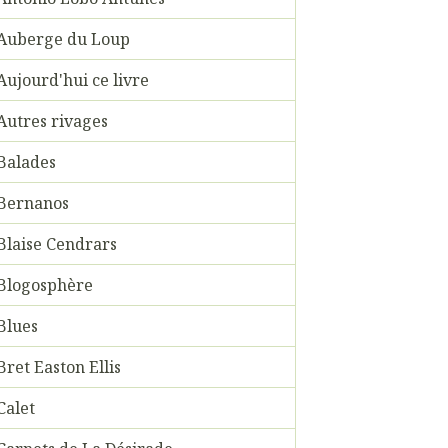
Auberge du Loup
Aujourd'hui ce livre
Autres rivages
Balades
Bernanos
Blaise Cendrars
Blogosphère
Blues
Bret Easton Ellis
Calet