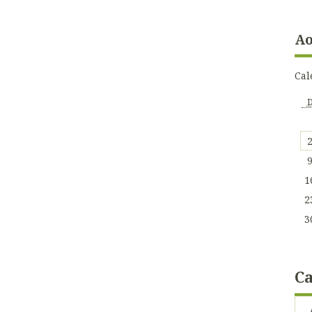
Ao
Cal
1
2
3
Ca