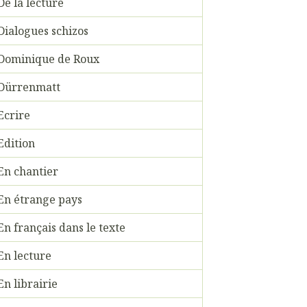
De la lecture
Dialogues schizos
Dominique de Roux
Dürrenmatt
Ecrire
Edition
En chantier
En étrange pays
En français dans le texte
En lecture
En librairie