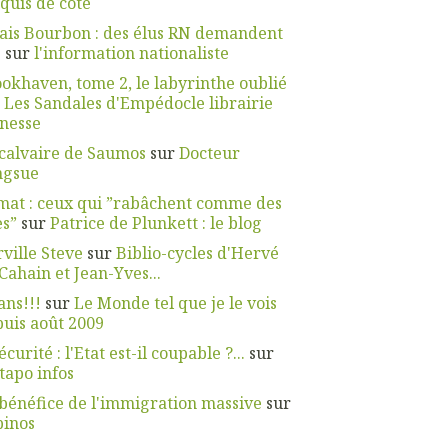
quis de côté
ais Bourbon : des élus RN demandent
.
sur
l'information nationaliste
okhaven, tome 2, le labyrinthe oublié
r
Les Sandales d'Empédocle librairie
nesse
calvaire de Saumos
sur
Docteur
ngsue
mat : ceux qui ”rabâchent comme des
es”
sur
Patrice de Plunkett : le blog
ville Steve
sur
Biblio-cycles d'Hervé
Cahain et Jean-Yves...
ans!!!
sur
Le Monde tel que je le vois
uis août 2009
écurité : l'Etat est-il coupable ?...
sur
apo infos
bénéfice de l'immigration massive
sur
pinos