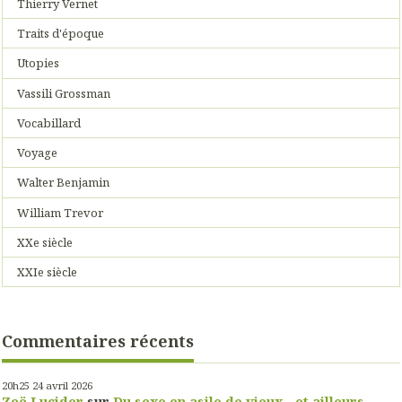
Thierry Vernet
Traits d'époque
Utopies
Vassili Grossman
Vocabillard
Voyage
Walter Benjamin
William Trevor
XXe siècle
XXIe siècle
Commentaires récents
20h25
24
avril 2026
Zoë Lucider
sur
Du sexe en asile de vieux - et ailleurs...