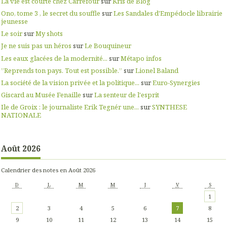
La vie est courte chez Carrefour
sur
Kris de Blog
Ono, tome 3 , le secret du souffle
sur
Les Sandales d'Empédocle librairie
jeunesse
Le soir
sur
My shots
Je ne suis pas un héros
sur
Le Bouquineur
Les eaux glacées de la modernité...
sur
Métapo infos
”Reprends ton pays. Tout est possible.”
sur
Lionel Baland
La société de la vision privée et la politique...
sur
Euro-Synergies
Giscard au Musée Fenaille
sur
La senteur de l'esprit
Ile de Groix : le journaliste Erik Tegnér une...
sur
SYNTHESE
NATIONALE
Août 2026
Calendrier des notes en Août 2026
D
L
M
M
J
V
S
1
2
3
4
5
6
7
8
9
10
11
12
13
14
15