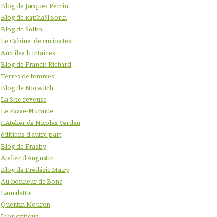
Blog de Jacques Perrin
Blog de Raphaël Sorin
Blog de Solko
Le Cabinet de curiosités
Aux îles lointaines
Blog de Francis Richard
Terres de femmes
Blog de Norwitch
La Scie rêveuse
Le Passe-Muraille
L'Atelier de Nicolas Verdan
éditions d'autre part
Blog de Frasby
Atelier d'Augustin
Blog de Frédéric Mairy
Au bonheur de Bona
Lamalattie
Quentin Mouron
Libr-critique