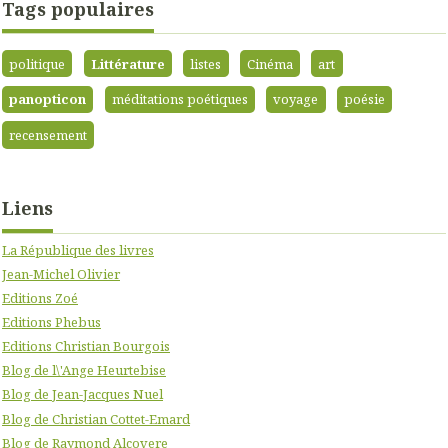
Tags populaires
politique
Littérature
listes
Cinéma
art
panopticon
méditations poétiques
voyage
poésie
recensement
Liens
La République des livres
Jean-Michel Olivier
Editions Zoé
Editions Phebus
Editions Christian Bourgois
Blog de l\'Ange Heurtebise
Blog de Jean-Jacques Nuel
Blog de Christian Cottet-Emard
Blog de Raymond Alcovere