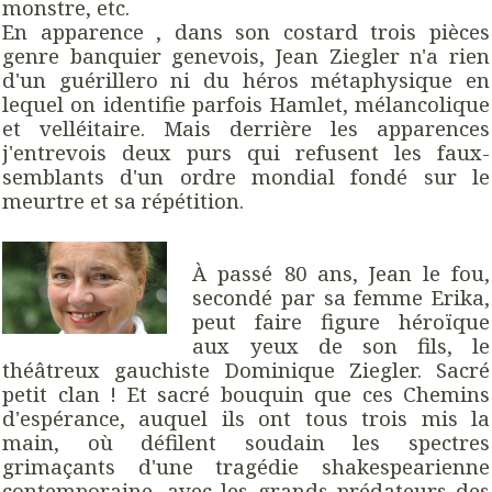
monstre, etc.
En apparence , dans son costard trois pièces
genre banquier genevois, Jean Ziegler n'a rien
d'un guérillero ni du héros métaphysique en
lequel on identifie parfois Hamlet, mélancolique
et velléitaire. Mais derrière les apparences
j'entrevois deux purs qui refusent les faux-
semblants d'un ordre mondial fondé sur le
meurtre et sa répétition.
À passé 80 ans, Jean le fou,
secondé par sa femme Erika,
peut faire figure héroïque
aux yeux de son fils, le
théâtreux gauchiste Dominique Ziegler. Sacré
petit clan ! Et sacré bouquin que ces Chemins
d'espérance, auquel ils ont tous trois mis la
main, où défilent soudain les spectres
grimaçants d'une tragédie shakespearienne
contemporaine, avec les grands prédateurs des