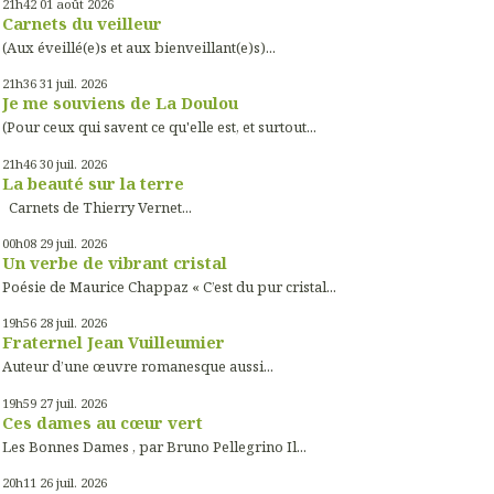
21h42
01
août 2026
Carnets du veilleur
(Aux éveillé(e)s et aux bienveillant(e)s)...
21h36
31
juil. 2026
Je me souviens de La Doulou
(Pour ceux qui savent ce qu'elle est, et surtout...
21h46
30
juil. 2026
La beauté sur la terre
Carnets de Thierry Vernet...
00h08
29
juil. 2026
Un verbe de vibrant cristal
Poésie de Maurice Chappaz « C’est du pur cristal...
19h56
28
juil. 2026
Fraternel Jean Vuilleumier
Auteur d’une œuvre romanesque aussi...
19h59
27
juil. 2026
Ces dames au cœur vert
Les Bonnes Dames , par Bruno Pellegrino Il...
20h11
26
juil. 2026