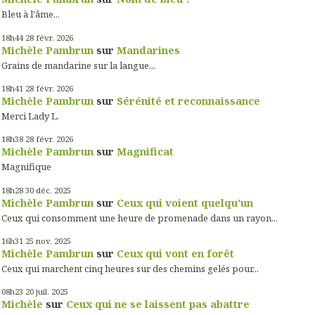
Bleu à l'âme...
18h44
28
févr. 2026
Michèle Pambrun
sur
Mandarines
Grains de mandarine sur la langue...
18h41
28
févr. 2026
Michèle Pambrun
sur
Sérénité et reconnaissance
Merci Lady L.
18h38
28
févr. 2026
Michèle Pambrun
sur
Magnificat
Magnifique
18h28
30
déc. 2025
Michèle Pambrun
sur
Ceux qui voient quelqu'un
Ceux qui consomment une heure de promenade dans un rayon...
16h31
25
nov. 2025
Michèle Pambrun
sur
Ceux qui vont en forêt
Ceux qui marchent cinq heures sur des chemins gelés pour...
08h23
20
juil. 2025
Michèle
sur
Ceux qui ne se laissent pas abattre