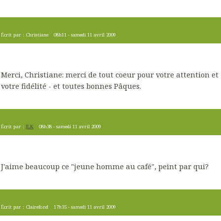
Écrit par :
Christiane
08h11
-
samedi 11
avril 2009
Merci, Christiane: merci de tout coeur pour votre attention et
votre fidélité - et toutes bonnes Pâques.
Écrit par :
JLK
08h38
-
samedi 11
avril 2009
J'aime beaucoup ce "jeune homme au café", peint par qui?
Écrit par :
Clairefond
17h35
-
samedi 11
avril 2009