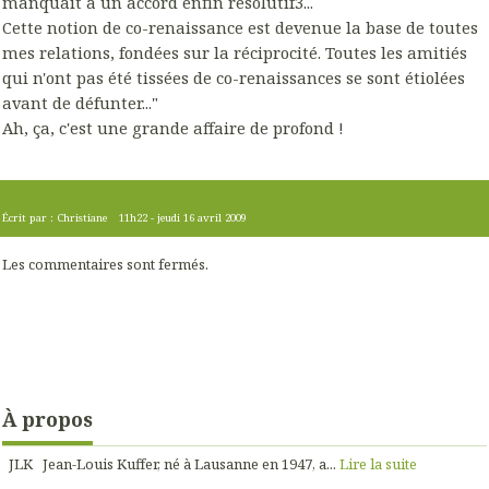
manquait à un accord enfin résolutif3...
Cette notion de co-renaissance est devenue la base de toutes
mes relations, fondées sur la réciprocité. Toutes les amitiés
qui n'ont pas été tissées de co-renaissances se sont étiolées
avant de défunter..."
Ah, ça, c'est une grande affaire de profond !
Écrit par :
Christiane
11h22
-
jeudi 16
avril 2009
Les commentaires sont fermés.
À propos
JLK Jean-Louis Kuffer, né à Lausanne en 1947, a...
Lire la suite