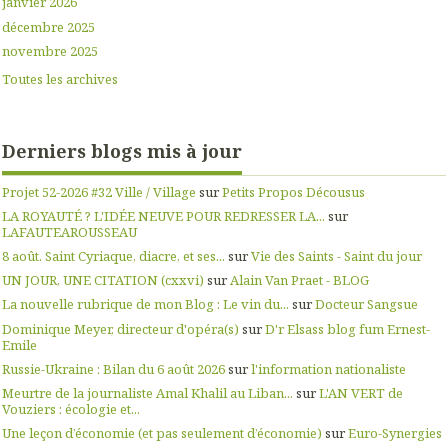
janvier 2026
décembre 2025
novembre 2025
Toutes les archives
Derniers blogs mis à jour
Projet 52-2026 #32 Ville / Village
sur
Petits Propos Décousus
LA ROYAUTÉ ? L'IDÉE NEUVE POUR REDRESSER LA...
sur
LAFAUTEAROUSSEAU
8 août. Saint Cyriaque, diacre, et ses...
sur
Vie des Saints - Saint du jour
UN JOUR, UNE CITATION (cxxvi)
sur
Alain Van Praet - BLOG
La nouvelle rubrique de mon Blog : Le vin du...
sur
Docteur Sangsue
Dominique Meyer, directeur d'opéra(s)
sur
D'r Elsass blog fum Ernest-
Emile
Russie-Ukraine : Bilan du 6 août 2026
sur
l'information nationaliste
Meurtre de la journaliste Amal Khalil au Liban...
sur
L'AN VERT de
Vouziers : écologie et...
Une leçon d’économie (et pas seulement d’économie)
sur
Euro-Synergies