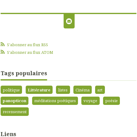
S'abonner au flux RSS
S'abonner au flux ATOM
Tags populaires
politique
Littérature
listes
Cinéma
art
panopticon
méditations poétiques
voyage
poésie
recensement
Liens