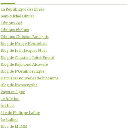
La République des livres
Jean-Michel Olivier
Editions Zoé
Editions Phebus
Editions Christian Bourgois
Blog de l\'Ange Heurtebise
Blog de Jean-Jacques Nuel
Blog de Christian Cottet-Emard
Blog de Raymond Alcovere
Blog de l\'Ornithorynque
Dernières nouvelles de l\'homme
Blog de l\'Apocryphe
Payot en ligne
art&fiction
Art brut
Site de Philippe Lafitte
Le Stalker
Blog de MuMM