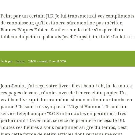
Peint par un certain JLK. Je lui transmettrai vos compliments
de connaisseur, qu'il estimera sûrement ne pas mériter.
Bonnes Pâques Fabien. Sauf erreur, la toile s'inspire d'un
tableau du peintre polonais Josef Czapski, intitulée La lettre...
Écrit par :
Fellow
21h08
-
samedi 11
avril 2009
Jean-Louis , j'ai reçu votre livre : il est beau ! oh, la, la toutes
ces pages de vous, réunies avec de l'encre et du papier. Un
vrai bon livre qui durera même si mon ordinateur tombe en
panne ! Ils sont très sympas à "L'âge d'Homme". Ils ont un
service téléphonique "S.O.S internautes en perdition", très
performant ! (avec moi, service de première nécessité !!!).
Toutes ces heures à vous bouquiner au gré du temps, c'est
bien cette forme de petits articles dont certains me sont