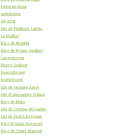
Payot en ligne
art&fiction
Art brut
Site de Philippe Lafitte
Le Stalker
Blog de MuMM
Blog de Bruno Gaultier
Largeur.com
Hervé Guibert
Desordre.net
Bartlebooth
Site de Jacques Ancet
Site d\'Alexandre Jollien
Blog de Mike
Site de Cormac McCarthy
Site de Hafid Aggoune
Blog d\'Alain Bagnoud
Blog de Claire Mareuil