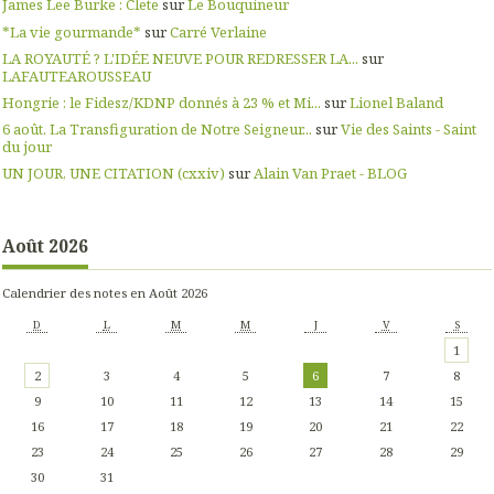
James Lee Burke : Clete
sur
Le Bouquineur
*La vie gourmande*
sur
Carré Verlaine
LA ROYAUTÉ ? L'IDÉE NEUVE POUR REDRESSER LA...
sur
LAFAUTEAROUSSEAU
Hongrie : le Fidesz/KDNP donnés à 23 % et Mi...
sur
Lionel Baland
6 août. La Transfiguration de Notre Seigneur...
sur
Vie des Saints - Saint
du jour
UN JOUR, UNE CITATION (cxxiv)
sur
Alain Van Praet - BLOG
Août 2026
Calendrier des notes en Août 2026
D
L
M
M
J
V
S
1
2
3
4
5
6
7
8
9
10
11
12
13
14
15
16
17
18
19
20
21
22
23
24
25
26
27
28
29
30
31