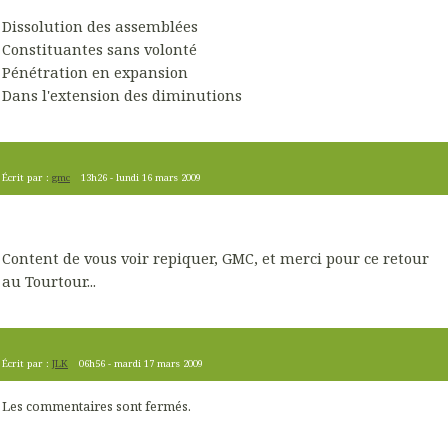
Dissolution des assemblées
Constituantes sans volonté
Pénétration en expansion
Dans l'extension des diminutions
Écrit par :
gmc
13h26
-
lundi 16
mars 2009
Content de vous voir repiquer, GMC, et merci pour ce retour
au Tourtour...
Écrit par :
JLK
06h56
-
mardi 17
mars 2009
Les commentaires sont fermés.