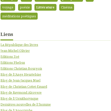
voyage
poésie
Littérature
Cinéma
méditations poétiques
Liens
La République des livres
Jean-Michel Olivier
Editions Zoé
Editions Phebus
Editions Christian Bourgois
Blog de l\'Ange Heurtebise
Blog de Jean-Jacques Nuel
Blog de Christian Cottet-Emard
Blog de Raymond Alcovere
Blog de l\'Ornithorynque
Dernières nouvelles de l\'homme
Blog de l\'Apocryphe