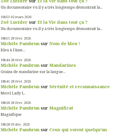
Zoë Lucider
sur
Et la Vie dans tout ça ?
Un documentaire vu il y a très longtemps démontrait la...
16h53
02
mars 2026
Zoë Lucider
sur
Et la Vie dans tout ça ?
Un documentaire vu il y a très longtemps démontrait la...
18h51
28
févr. 2026
Michèle Pambrun
sur
Nom de bleu !
Bleu à l'âme...
18h44
28
févr. 2026
Michèle Pambrun
sur
Mandarines
Grains de mandarine sur la langue...
18h41
28
févr. 2026
Michèle Pambrun
sur
Sérénité et reconnaissance
Merci Lady L.
18h38
28
févr. 2026
Michèle Pambrun
sur
Magnificat
Magnifique
18h28
30
déc. 2025
Michèle Pambrun
sur
Ceux qui voient quelqu'un