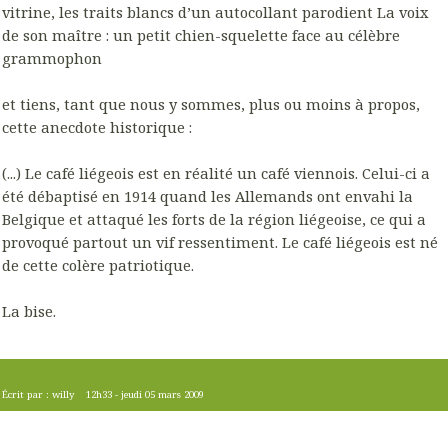
vitrine, les traits blancs d’un autocollant parodient La voix
de son maître : un petit chien-squelette face au célèbre
grammophon
et tiens, tant que nous y sommes, plus ou moins à propos,
cette anecdote historique :
(...) Le café liégeois est en réalité un café viennois. Celui-ci a
été débaptisé en 1914 quand les Allemands ont envahi la
Belgique et attaqué les forts de la région liégeoise, ce qui a
provoqué partout un vif ressentiment. Le café liégeois est né
de cette colère patriotique.
La bise.
Écrit par :
willy
12h33
-
jeudi 05
mars 2009