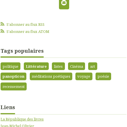
S'abonner au flux RSS
S'abonner au flux ATOM
Tags populaires
politique
Littérature
listes
Cinéma
art
panopticon
méditations poétiques
voyage
poésie
recensement
Liens
La République des livres
Jean-Michel Olivier