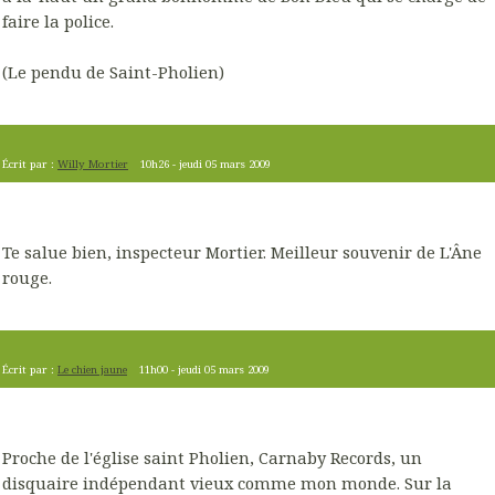
faire la police.
(Le pendu de Saint-Pholien)
Écrit par :
Willy Mortier
10h26
-
jeudi 05
mars 2009
Te salue bien, inspecteur Mortier. Meilleur souvenir de L'Âne
rouge.
Écrit par :
Le chien jaune
11h00
-
jeudi 05
mars 2009
Proche de l'église saint Pholien, Carnaby Records, un
disquaire indépendant vieux comme mon monde. Sur la