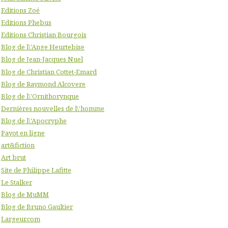
Editions Zoé
Editions Phebus
Editions Christian Bourgois
Blog de l\'Ange Heurtebise
Blog de Jean-Jacques Nuel
Blog de Christian Cottet-Emard
Blog de Raymond Alcovere
Blog de l\'Ornithorynque
Dernières nouvelles de l\'homme
Blog de l\'Apocryphe
Payot en ligne
art&fiction
Art brut
Site de Philippe Lafitte
Le Stalker
Blog de MuMM
Blog de Bruno Gaultier
Largeur.com