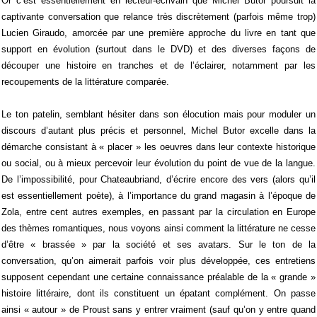
Or c’est essentiellement en lecteur-écrivain que Michel Butor poursuit la
captivante conversation que relance très discrètement (parfois même trop)
Lucien Giraudo, amorcée par une première approche du livre en tant que
support en évolution (surtout dans le DVD) et des diverses façons de
découper une histoire en tranches et de l’éclairer, notamment par les
recoupements de la littérature comparée.
Le ton patelin, semblant hésiter dans son élocution mais pour moduler un
discours d’autant plus précis et personnel, Michel Butor excelle dans la
démarche consistant à « placer » les oeuvres dans leur contexte historique
ou social, ou à mieux percevoir leur évolution du point de vue de la langue.
De l’impossibilité, pour Chateaubriand, d’écrire encore des vers (alors qu’il
est essentiellement poète), à l’importance du grand magasin à l’époque de
Zola, entre cent autres exemples, en passant par la circulation en Europe
des thèmes romantiques, nous voyons ainsi comment la littérature ne cesse
d’être « brassée » par la société et ses avatars. Sur le ton de la
conversation, qu’on aimerait parfois voir plus développée, ces entretiens
supposent cependant une certaine connaissance préalable de la « grande »
histoire littéraire, dont ils constituent un épatant complément. On passe
ainsi « autour » de Proust sans y entrer vraiment (sauf qu’on y entre quand