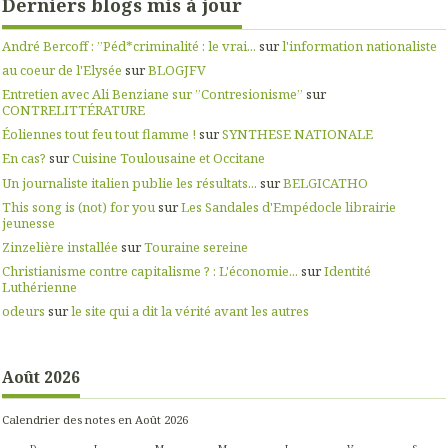
Derniers blogs mis à jour
André Bercoff : ”Péd*criminalité : le vrai...
sur
l'information nationaliste
au coeur de l'Elysée
sur
BLOGJFV
Entretien avec Ali Benziane sur ”Contresionisme”
sur
CONTRELITTÉRATURE
Éoliennes tout feu tout flamme !
sur
SYNTHESE NATIONALE
En cas?
sur
Cuisine Toulousaine et Occitane
Un journaliste italien publie les résultats...
sur
BELGICATHO
This song is (not) for you
sur
Les Sandales d'Empédocle librairie
jeunesse
Zinzelière installée
sur
Touraine sereine
Christianisme contre capitalisme ? : L'économie...
sur
Identité
Luthérienne
odeurs
sur
le site qui a dit la vérité avant les autres
Août 2026
Calendrier des notes en Août 2026