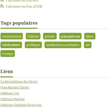
S'abonner au flux RSS
S'abonner au flux ATOM
Tags populaires
recensement
Cinéma
poésie
panopticon
listes
Littérature
politique
méditations poétiques
art
voyage
Liens
La République des livres
Jean-Michel Olivier
Editions Zoé
Editions Phebus
Editions Christian Bourgois