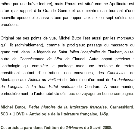
même par une brève lecture), mais Proust est situé comme Apollinaire est
situé (par rapport à la Grande Guerre et aux peintres) au tournant d’une
nouvelle époque elle aussi située par rapport aux six ou sept siècles qui
précèdent.
Original par ses points de vue, Michel Butor l’est aussi par les morceaux
qu’il lit (admirablement), comme le prodigieux passage du massacre du
grand cerf, dans La légende de
Saint Julien l’hospitalier
de Flaubert, ou tel
autre de
Connaissance de l’Est
de Claudel. Autre apport précieux :
l’anthologie qui complète le package avec une trentaine de textes
constituant autant d’illustrations non convenues, des
Cannibales
de
Montaigne aux
Adieux du vieillard
de Diderot ou d’un bout de
La duchesse
de Langeais
à
La tour Eiffel sidérale
de Cendrars. A recommander,
particulièrement, à l’automobiliste
désireux de voyager en bonne compagnie.
Michel Butor.
Petite histoire de la littérature française
. CarnetsNord.
5CD + 1 DVD + Anthologie de la littérature française, 145p.
Cet article a paru dans l'édition de
24Heures
du 8 avril 2008.