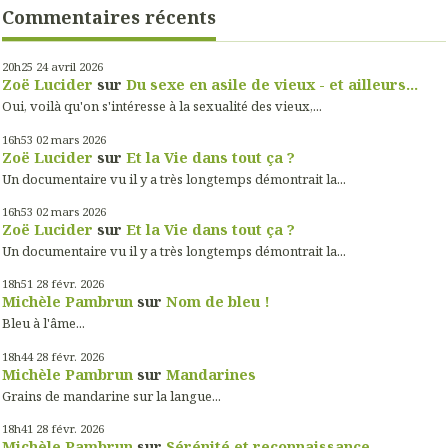
Commentaires récents
20h25
24
avril 2026
Zoë Lucider
sur
Du sexe en asile de vieux - et ailleurs...
Oui, voilà qu'on s'intéresse à la sexualité des vieux,...
16h53
02
mars 2026
Zoë Lucider
sur
Et la Vie dans tout ça ?
Un documentaire vu il y a très longtemps démontrait la...
16h53
02
mars 2026
Zoë Lucider
sur
Et la Vie dans tout ça ?
Un documentaire vu il y a très longtemps démontrait la...
18h51
28
févr. 2026
Michèle Pambrun
sur
Nom de bleu !
Bleu à l'âme...
18h44
28
févr. 2026
Michèle Pambrun
sur
Mandarines
Grains de mandarine sur la langue...
18h41
28
févr. 2026
Michèle Pambrun
sur
Sérénité et reconnaissance