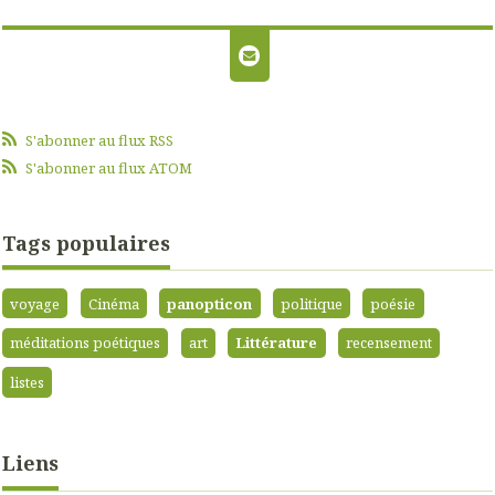
S'abonner au flux RSS
S'abonner au flux ATOM
Tags populaires
voyage
Cinéma
panopticon
politique
poésie
méditations poétiques
art
Littérature
recensement
listes
Liens