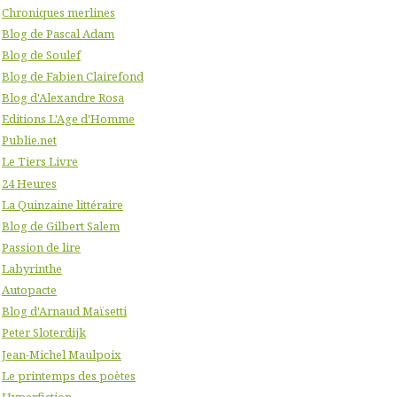
Chroniques merlines
Blog de Pascal Adam
Blog de Soulef
Blog de Fabien Clairefond
Blog d'Alexandre Rosa
Editions L'Age d'Homme
Publie.net
Le Tiers Livre
24 Heures
La Quinzaine littéraire
Blog de Gilbert Salem
Passion de lire
Labyrinthe
Autopacte
Blog d'Arnaud Maïsetti
Peter Sloterdijk
Jean-Michel Maulpoix
Le printemps des poètes
Hyperfiction