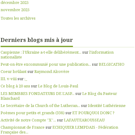
décembre 2025
novembre 2025
Toutes les archives
Derniers blogs mis à jour
Caspienne : l’Ukraine a-t-elle délibérément...
sur
l'information
nationaliste
Peut-on être excommunié pour une publication...
sur
BELGICATHO
Coeur brûlant
sur
Raymond Alcovère
III, v-viii
sur
;_
Ce blog à 20 ans
sur
Le Blog de Louis-Paul
LES MEMBRES FONDATEURS DE L'ASP...
sur
Le Blog du Pasteur
Blanchard
Le Secrétaire de la Church of the Lutheran...
sur
Identité Luthérienne
Poèmes pour petits et grands (338)
sur
ET POURQUOI DONC ?
Activité de notre Compte ”X”...
sur
LAFAUTEAROUSSEAU
Championnat de France
sur
ECHIQUIER LEMPDAIS - Fédération
Française des...