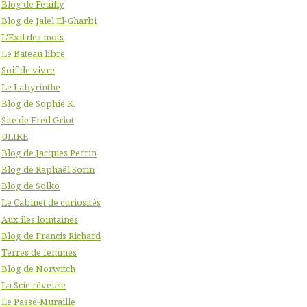
Blog de Feuilly
Blog de Jalel El-Gharbi
L'Exil des mots
Le Bateau libre
Soif de vivre
Le Labyrinthe
Blog de Sophie K.
Site de Fred Griot
ULIKE
Blog de Jacques Perrin
Blog de Raphaël Sorin
Blog de Solko
Le Cabinet de curiosités
Aux îles lointaines
Blog de Francis Richard
Terres de femmes
Blog de Norwitch
La Scie rêveuse
Le Passe-Muraille