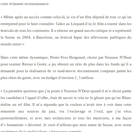
cette éclatante reconnaissance.
« Même après un succès comme celui-là, la vie d’un film dépend de tout ce qu’on
entreprend pour le faire connaître. Grâce au Léopard d’or, le film a tourné dans les
festivals de tous les continents. Il a obtenu un grand succès critique et a représenté
la Suisse en 2004, à Barcelone, au festival Input des télévisions publiques du
monde entier ».
Dans cette même dynamique, Pierre-Yves Borgeaud, choisi par Youssou N’Dour
pour tourner
Retour à Go
rée, a pu obtenir un zéro de plus dans les fonds qu’il a
demandé pour la réalisation de ce road-movie documentaire comptant parmi les
plus chers du genre, avec un budget d’environ 1, 5 million.
« La première question que j’ai posée à Youssou N’Dour quand il m’a choisi parmi
les candidats à l’appel d’offre, était de savoir si cela ne le gênait pas qu’un Blanc
réalise un tel film. Il m’a répondu que la couleur n’avait rien à voir dans cette
remontée aux sources du jazz, via l’esclavage et l’exil, que j’ai vécu
personnellement, et avec mes techniciens et tous les musiciens, à ma façon
d’« humaniste » décentré. Je crois d’ailleurs que mon statut de Suisse, avec notre
expérience de la multiculture, a beaucoup compté»…