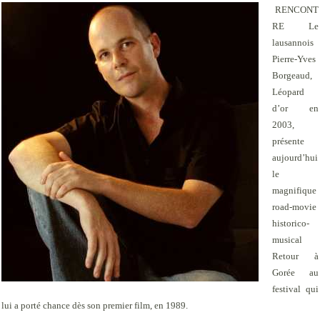
RENCONT
RE
Le
lausannois
Pierre-Yves
Borgeaud,
Léopard
d’or en
2003,
présente
aujourd’hui
le
magnifique
road-movie
historico-
musical
Retour à
Gorée
au
festival qui
lui a porté chance dès son premier film, en 1989.