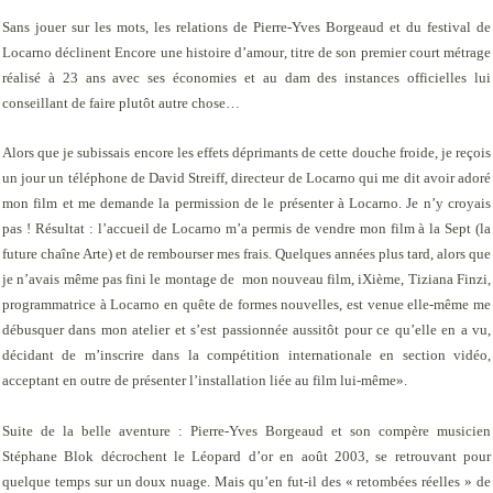
Sans jouer sur les mots, les relations de Pierre-Yves Borgeaud et du festival de
Locarno déclinent
Encore une histoire d’amour
, titre de son premier court métrage
réalisé à 23 ans avec ses économies et au dam des instances officielles lui
conseillant de faire plutôt autre chose…
Alors que je subissais encore les effets déprimants de cette douche froide, je reçois
un jour un téléphone de David Streiff, directeur de Locarno qui me dit avoir adoré
mon film et me demande la permission de le présenter à Locarno. Je n’y croyais
pas ! Résultat : l’accueil de Locarno m’a permis de vendre mon film à la Sept (la
future chaîne Arte) et de rembourser mes frais. Quelques années plus tard, alors que
je n’avais même pas fini le montage de
mon nouveau film,
iXième
, Tiziana Finzi,
programmatrice à Locarno en quête de formes nouvelles, est venue elle-même me
débusquer dans mon atelier et s’est passionnée aussitôt pour ce qu’elle en a vu,
décidant de m’inscrire dans la compétition internationale en section vidéo,
acceptant en outre de présenter l’installation liée au film lui-même».
Suite de la belle aventure : Pierre-Yves Borgeaud et son compère musicien
Stéphane Blok décrochent le Léopard d’or en août 2003, se retrouvant pour
quelque temps sur un doux nuage. Mais qu’en fut-il des « retombées réelles » de