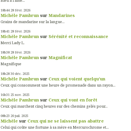
Bleu à l'âme...
18h44
28
févr. 2026
Michèle Pambrun
sur
Mandarines
Grains de mandarine sur la langue...
18h41
28
févr. 2026
Michèle Pambrun
sur
Sérénité et reconnaissance
Merci Lady L.
18h38
28
févr. 2026
Michèle Pambrun
sur
Magnificat
Magnifique
18h28
30
déc. 2025
Michèle Pambrun
sur
Ceux qui voient quelqu'un
Ceux qui consomment une heure de promenade dans un rayon...
16h31
25
nov. 2025
Michèle Pambrun
sur
Ceux qui vont en forêt
Ceux qui marchent cinq heures sur des chemins gelés pour...
08h23
20
juil. 2025
Michèle
sur
Ceux qui ne se laissent pas abattre
Celui qui coûte une fortune à sa mère en Mercurochrome et...