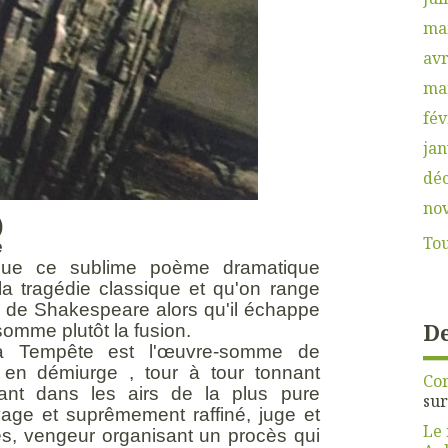
ma
avr
ma
fév
jan
dé
no
)
Tou
e
 que ce sublime poème dramatique
la tragédie classique et qu'on range
s de Shakespeare alors qu'il échappe
De
omme plutôt la fusion.
La Tempête est l'œuvre-somme de
 en démiurge , tour à tour tonnant
Cor
ant dans les airs de la plus pure
su
age et suprêmement raffiné, juge et
Le 
es, vengeur organisant un procès qui