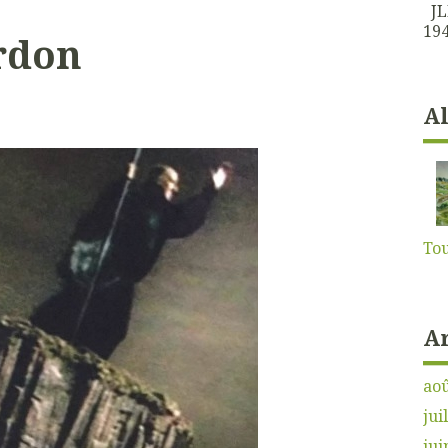
JLK
194
rdon
A
Tou
A
aoû
jui
jui