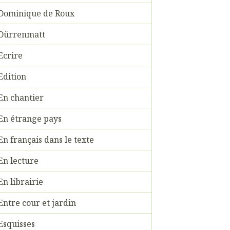
Dominique de Roux
Dürrenmatt
Ecrire
Edition
En chantier
En étrange pays
En français dans le texte
En lecture
En librairie
Entre cour et jardin
Esquisses