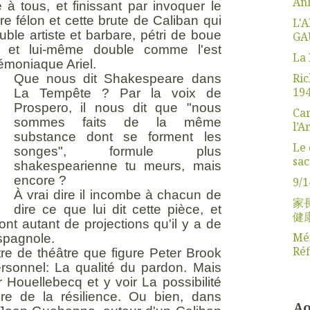
Anh
e à tous, et finissant par invoquer le
e félon et cette brute de Caliban qui
L'
ble artiste et barbare, pétri de boue
GA
et lui-même double comme l'est
La 
émoniaque Ariel.
Ric
Que nous dit Shakespeare dans
19
La Tempête ? Par la voix de
Prospero, il nous dit que "nous
Car
sommes faits de la même
l’A
substance dont se forment les
Le 
songes", formule plus
sac
shakespearienne tu meurs, mais
encore ?
9/1
À vrai dire il incombe à chacun de
家
dire ce que lui dit cette pièce, et
健
ront autant de projections qu'il y a de
Mém
spagnole.
Réf
tre de théâtre que figure Peter Brook
ersonnel: La qualité du pardon. Mais
r Houellebecq et y voir La possibilité
e de la résilience. Ou bien, dans
Ao