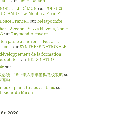
alt...
sur
Lionel Baland
ANGE ET LE DÉMON
sur
POESIES
UDEAMUS ”Le Moulin à Farine”
Douce France...
sur
Métapo infos
hard Avedon, Piazza Navona, Rome
46
sur
Raymond Alcovère
ton jaune à Laurence Ferrari :
rcom...
sur
SYNTHESE NATIONALE
développement de la formation
erdotale...
sur
BELGICATHO
4e
sur
;_
長必讀：IB中學入學準備與選校攻略
sur
康運動
oire quand tu nous retiens
sur
lexions du Miroir
ût 2026