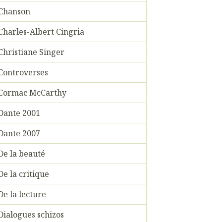
Chanson
Charles-Albert Cingria
Christiane Singer
Controverses
Cormac McCarthy
Dante 2001
Dante 2007
De la beauté
De la critique
De la lecture
Dialogues schizos