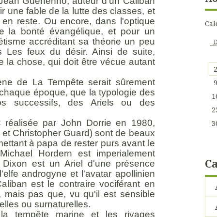
n Jean Guehenno, auteur d'un Caliban
r une fable de la lutte des classes, et
 en reste. Ou encore, dans l'optique
Cal
e la bonté évangélique, et pour un
étisme accréditant sa théorie un peu
Les feux du désir. Ainsi de suite,
 la chose, qui doit être vécue autant
cène de La Tempête serait sûrement
e chaque époque, que la typologie des
1
os successifs, des Ariels ou des
2
 réalisée par John Dorrie en 1980,
3
 et Christopher Guard) sont de beaux
ettant à papa de rester purs avant le
Michael Hordern est imperialement
Ca
 Dixon est un Ariel d'une présence
l'elfe androgyne et l'avatar apollinien
aliban est le contraire vociférant en
, mais pas que, vu qu'il est sensible
elles ou surnaturelles.
 la tempête marine et les rivages