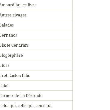
Aujourd'hui ce livre
Autres rivages
Balades
Bernanos
Blaise Cendrars
Blogosphère
Blues
Bret Easton Ellis
Calet
Carnets de La Désirade
Celui qui, celle qui, ceux qui