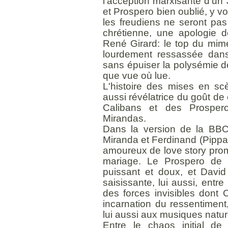
l'acception marxisante d'u
et Prospero bien oublié, y voi
les freudiens ne seront pas
chrétienne, une apologie d
René Girard: le top du mim
lourdement ressassée dans 
sans épuiser la polysémie de
que vue où lue.
L'histoire des mises en s
aussi révélatrice du goût d
Calibans et des Prosper
Mirandas.
Dans la version de la BBC
Miranda et Ferdinand (Pippa
amoureux de love story prom
mariage. Le Prospero de 
puissant et doux, et David
saisissante, lui aussi, entre 
des forces invisibles dont C
incarnation du ressentiment
lui aussi aux musiques natur
Entre le chaos initial de