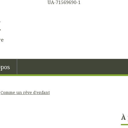
UA-71569690-1
K
re
opos
Comme un rêve d'enfant
À