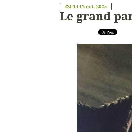
22h14
13
oct. 2025
Le grand pa