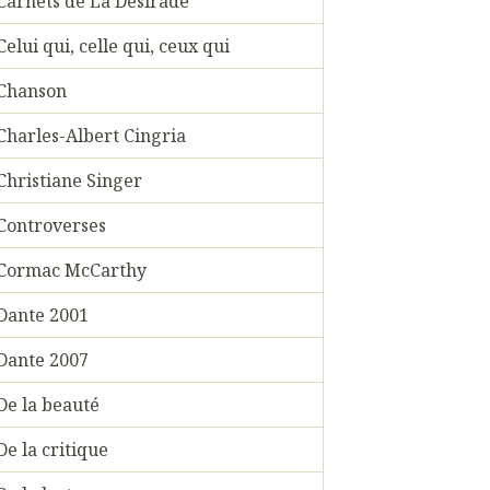
Carnets de La Désirade
Celui qui, celle qui, ceux qui
Chanson
Charles-Albert Cingria
Christiane Singer
Controverses
Cormac McCarthy
Dante 2001
Dante 2007
De la beauté
De la critique