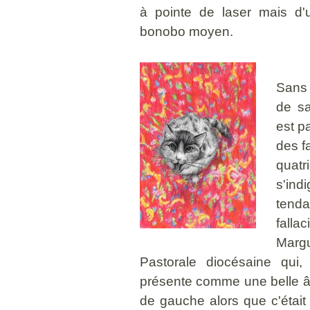
à pointe de laser mais d'u
bonobo moyen.
Sans 
de sa
est p
des fa
quatr
s'ind
tend
fall
Margu
Pastorale diocésaine qui, 
présente comme une belle
de gauche alors que c'étai