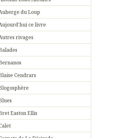
Auberge du Loup
Aujourd'hui ce livre
Autres rivages
Balades
Bernanos
Blaise Cendrars
Blogosphère
Blues
Bret Easton Ellis
Calet