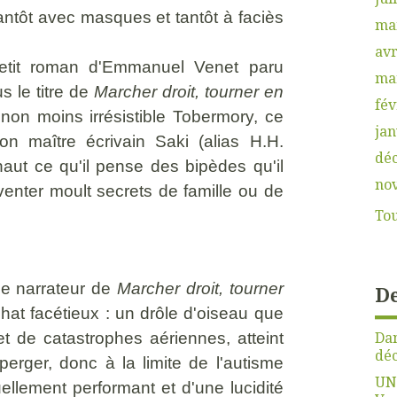
ntôt avec masques et tantôt à faciès
ma
avr
 petit roman d'Emmanuel Venet paru
ma
 le titre de
Marcher droit, tourner en
fév
 non moins irrésistible Tobermory, ce
jan
n maître écrivain Saki (alias H.H.
dé
 haut ce qu'il pense des bipèdes qu'il
no
venter moult secrets de famille ou de
Tou
le narrateur de
Marcher droit, tourner
De
chat facétieux : un drôle d'oiseau que
Dan
t de catastrophes aériennes, atteint
déc
erger, donc à la limite de l'autisme
UN
uellement performant et d'une lucidité