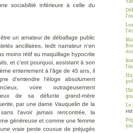
Van
ne sociabilité inférieure à celle du
Dél
l'e
Les
l'é
être un amateur de déballage public
Mar
Bou
letés ancillaires, ledit narrateur n'en
éco
as moins rétif au maquillage hypocrite
Rus
its, et c'est pourquoi, assistant à son
l'i
ième enterrement à l'âge de 45 ans, il
Hum
igne d'entendre l'éloge absolument
pré
ancieux, voire outrageusement
Ulr
qua
acieux de sa défunte grand-mère
erite, par une dame Vauquelin de la
Le 
su
sans l'avoir jamais rencontrée, la
Pép
 âme généreuse et comme une femme
yao
t une vraie peste cousue de préjugés