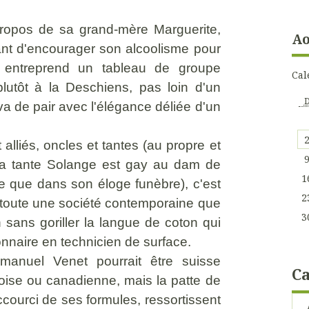
ropos de sa grand-mère Marguerite,
Ao
ant d'encourager son alcoolisme pour
ur entreprend un tableau de groupe
Cal
lutôt à la Deschiens, pas loin d'un
va de pair avec l'élégance déliée d'un
 alliés, oncles et tantes (au propre et
e la tante Solange est gay au dam de
1
te que dans son éloge funèbre), c'est
2
t toute une société contemporaine que
3
 sans goriller la langue de coton qui
nnaire en technicien de surface.
manuel Venet pourrait être suisse
Ca
ise ou canadienne, mais la patte de
ccourci de ses formules, ressortissent