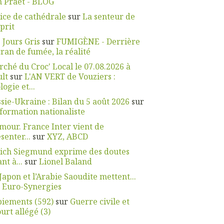
 Praet - BLOG
ice de cathédrale
sur
La senteur de
sprit
 Jours Gris
sur
FUMIGÈNE - Derrière
cran de fumée, la réalité
ché du Croc' Local le 07.08.2026 à
lt
sur
L'AN VERT de Vouziers :
logie et...
sie-Ukraine : Bilan du 5 août 2026
sur
nformation nationaliste
our. France Inter vient de
senter...
sur
XYZ, ABCD
ich Siegmund exprime des doutes
nt à...
sur
Lionel Baland
Japon et l’Arabie Saoudite mettent...
r
Euro-Synergies
iements (592)
sur
Guerre civile et
urt allégé (3)