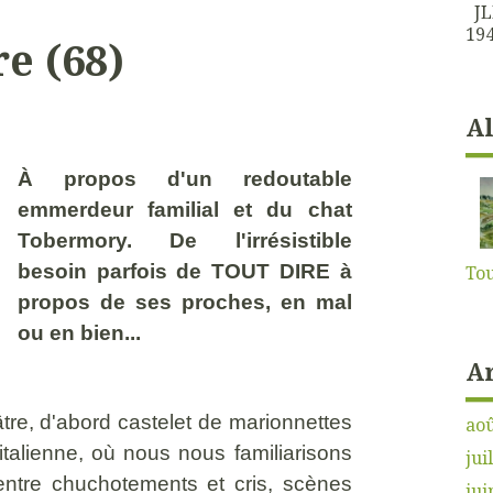
JLK
194
e (68)
A
À propos d'un redoutable
emmerdeur familial et du chat
Tobermory. De l'irrésistible
besoin parfois de TOUT DIRE à
Tou
propos de ses proches, en mal
ou en bien...
A
âtre, d'abord castelet de marionnettes
aoû
'italienne, où nous nous familiarisons
jui
ntre chuchotements et cris, scènes
jui