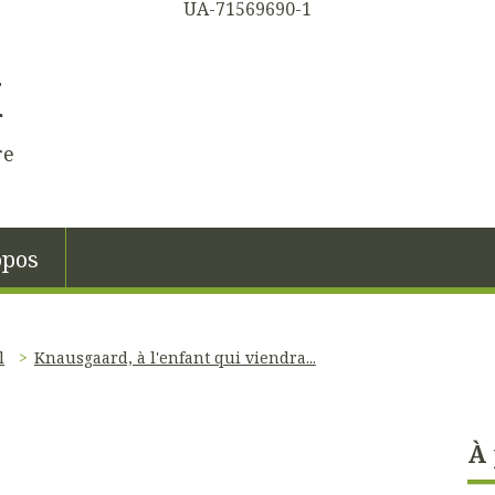
UA-71569690-1
K
re
opos
l
Knausgaard, à l'enfant qui viendra...
À