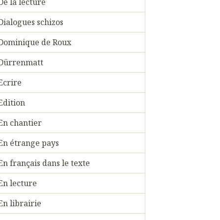
De la lecture
Dialogues schizos
Dominique de Roux
Dürrenmatt
Ecrire
Edition
En chantier
En étrange pays
En français dans le texte
En lecture
En librairie