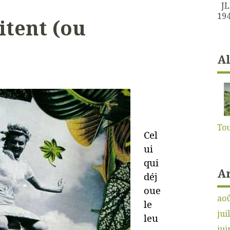
JLK
194
itent (ou
A
Tou
Cel
ui
qui
A
déj
oue
aoû
le
jui
leu
jui