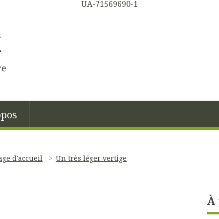
UA-71569690-1
K
re
opos
age d'accueil
Un très léger vertige
À