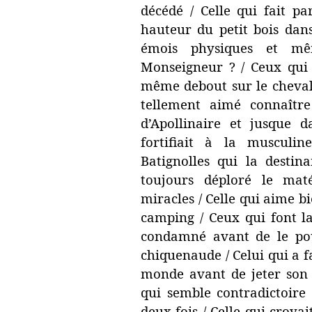
décédé / Celle qui fait p
hauteur du petit bois dan
émois physiques et mê
Monseigneur ? / Ceux qui 
même debout sur le cheval 
tellement aimé connaître
d’Apollinaire et jusque d
fortifiait à la muscul
Batignolles qui la destin
toujours déploré le mat
miracles / Celle qui aime bi
camping / Ceux qui font l
condamné avant de le pou
chiquenaude / Celui qui a f
monde avant de jeter son 
qui semble contradictoire 
deux fois / Celle qui croya