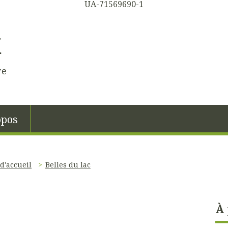
UA-71569690-1
K
re
opos
d'accueil
Belles du lac
À