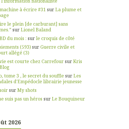
r
l'information nationaliste
machine à écrire #31
sur
La plume et
page
ire le plein [de carburant] sans
mes.”
sur
Lionel Baland
BD du mois :
sur
le croquis de côté
iements (593)
sur
Guerre civile et
urt allégé (3)
vie est courte chez Carrefour
sur
Kris
Blog
, tome 3 , le secret du souffle
sur
Les
dales d'Empédocle librairie jeunesse
soir
sur
My shots
ne suis pas un héros
sur
Le Bouquineur
ût 2026