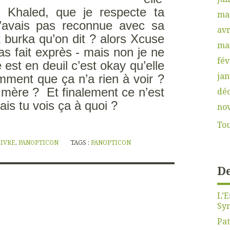
, Khaled, que je respecte ta
ma
l’avais pas reconnue avec sa
avr
t burka qu’on dit ? alors Xcuse
ma
pas fait exprès - mais non je ne
fév
e est en deuil c’est okay qu’elle
jan
omment que ça n’a rien à voir ?
a mère ?
Et finalement ce n’est
dé
is tu vois ça à quoi ?
no
Tou
LIVRE
,
PANOPTICON
TAGS :
PANOPTICON
De
L’E
Sy
Pat