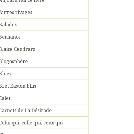
Autres rivages
Balades
Bernanos
Blaise Cendrars
Blogosphère
Blues
Bret Easton Ellis
Calet
Carnets de La Désirade
Celui qui, celle qui, ceux qui