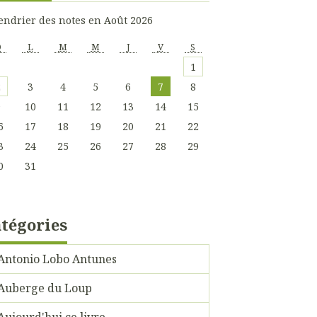
endrier des notes en Août 2026
D
L
M
M
J
V
S
1
2
3
4
5
6
7
8
9
10
11
12
13
14
15
6
17
18
19
20
21
22
3
24
25
26
27
28
29
0
31
tégories
Antonio Lobo Antunes
Auberge du Loup
Aujourd'hui ce livre