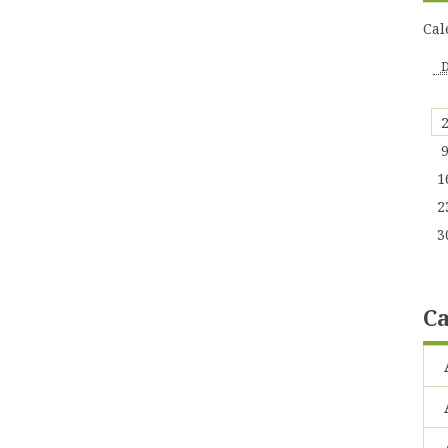
Cal
1
2
3
Ca