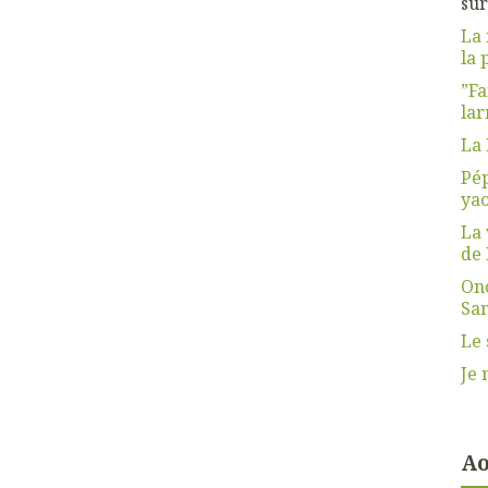
su
La 
la 
”Fa
lar
La 
Pép
yao
La 
de 
Ono
San
Le 
Je 
Ao