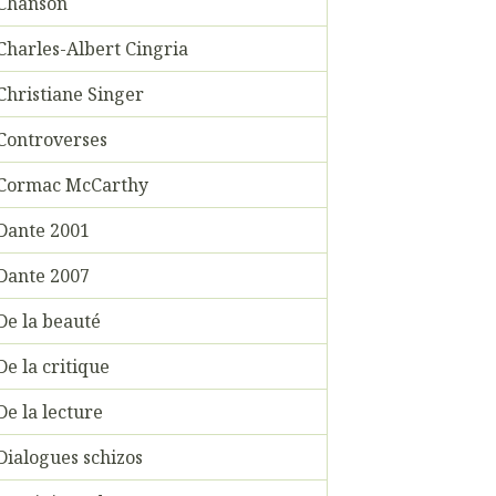
Chanson
Charles-Albert Cingria
Christiane Singer
Controverses
Cormac McCarthy
Dante 2001
Dante 2007
De la beauté
De la critique
De la lecture
Dialogues schizos