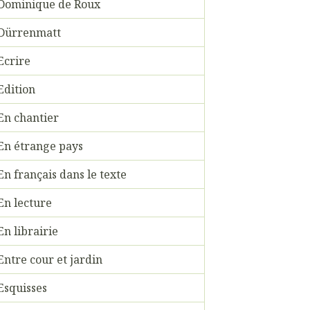
Dominique de Roux
Dürrenmatt
Ecrire
Edition
En chantier
En étrange pays
En français dans le texte
En lecture
En librairie
Entre cour et jardin
Esquisses