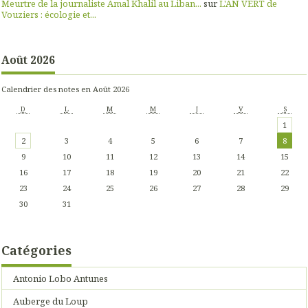
Meurtre de la journaliste Amal Khalil au Liban...
sur
L'AN VERT de
Vouziers : écologie et...
Août 2026
Calendrier des notes en Août 2026
D
L
M
M
J
V
S
1
2
3
4
5
6
7
8
9
10
11
12
13
14
15
16
17
18
19
20
21
22
23
24
25
26
27
28
29
30
31
Catégories
Antonio Lobo Antunes
Auberge du Loup