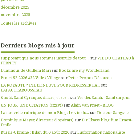
décembre 2025
novembre 2025
Toutes les archives
Derniers blogs mis à jour
supposant que nous sommes instruits de tout,...
sur
VIE DU CHATEAU à
FERNEY
Luminous de Guillem Marí
sur
Books are my Wonderland
Projet 52-2026 #32 Ville / Village
sur
Petits Propos Décousus
LA ROYAUTÉ ? L'IDÉE NEUVE POUR REDRESSER LA...
sur
LAFAUTEAROUSSEAU
8 août. Saint Cyriaque, diacre, et ses...
sur
Vie des Saints - Saint du jour
UN JOUR, UNE CITATION (cxxvi)
sur
Alain Van Praet - BLOG
La nouvelle rubrique de mon Blog : Le vin du...
sur
Docteur Sangsue
Dominique Meyer, directeur d'opéra(s)
sur
D'r Elsass blog fum Ernest-
Emile
Russie-Ukraine : Bilan du 6 août 2026
sur
l'information nationaliste