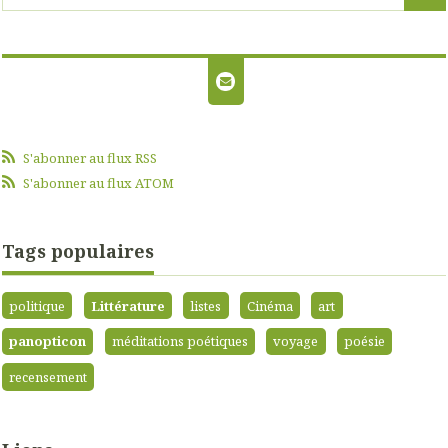
S'abonner au flux RSS
S'abonner au flux ATOM
Tags populaires
politique
Littérature
listes
Cinéma
art
panopticon
méditations poétiques
voyage
poésie
recensement