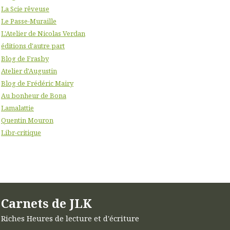
La Scie rêveuse
Le Passe-Muraille
L'Atelier de Nicolas Verdan
éditions d'autre part
Blog de Frasby
Atelier d'Augustin
Blog de Frédéric Mairy
Au bonheur de Bona
Lamalattie
Quentin Mouron
Libr-critique
Carnets de JLK
Riches Heures de lecture et d'écriture