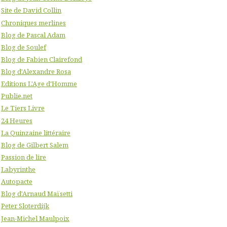
Site de David Collin
Chroniques merlines
Blog de Pascal Adam
Blog de Soulef
Blog de Fabien Clairefond
Blog d'Alexandre Rosa
Editions L'Age d'Homme
Publie.net
Le Tiers Livre
24 Heures
La Quinzaine littéraire
Blog de Gilbert Salem
Passion de lire
Labyrinthe
Autopacte
Blog d'Arnaud Maïsetti
Peter Sloterdijk
Jean-Michel Maulpoix