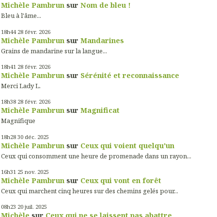
Michèle Pambrun
sur
Nom de bleu !
Bleu à l'âme...
18h44
28
févr. 2026
Michèle Pambrun
sur
Mandarines
Grains de mandarine sur la langue...
18h41
28
févr. 2026
Michèle Pambrun
sur
Sérénité et reconnaissance
Merci Lady L.
18h38
28
févr. 2026
Michèle Pambrun
sur
Magnificat
Magnifique
18h28
30
déc. 2025
Michèle Pambrun
sur
Ceux qui voient quelqu'un
Ceux qui consomment une heure de promenade dans un rayon...
16h31
25
nov. 2025
Michèle Pambrun
sur
Ceux qui vont en forêt
Ceux qui marchent cinq heures sur des chemins gelés pour...
08h23
20
juil. 2025
Michèle
sur
Ceux qui ne se laissent pas abattre