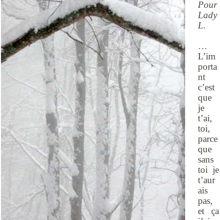
Pour
Lady
L.
…
L’im
porta
nt
c’est
que
je
t’ai,
toi,
parce
que
sans
toi je
t’aur
ais
pas,
et ça