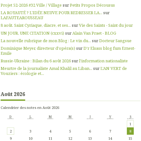
Projet 52-2026 #32 Ville / Village
sur
Petits Propos Décousus
LA ROYAUTÉ ? L'IDÉE NEUVE POUR REDRESSER LA...
sur
LAFAUTEAROUSSEAU
8 août. Saint Cyriaque, diacre, et ses...
sur
Vie des Saints - Saint du jour
UN JOUR, UNE CITATION (cxxvi)
sur
Alain Van Praet - BLOG
La nouvelle rubrique de mon Blog : Le vin du...
sur
Docteur Sangsue
Dominique Meyer, directeur d'opéra(s)
sur
D'r Elsass blog fum Ernest-
Emile
Russie-Ukraine : Bilan du 6 août 2026
sur
l'information nationaliste
Meurtre de la journaliste Amal Khalil au Liban...
sur
L'AN VERT de
Vouziers : écologie et...
Août 2026
Calendrier des notes en Août 2026
D
L
M
M
J
V
S
1
2
3
4
5
6
7
8
9
10
11
12
13
14
15