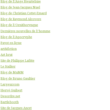
Blog de l\'Ange Heurtebise
Blog de Jean-Jacques Nuel
Blog de Christian Cottet-Emard
Blog de Raymond Alcovere
Blog de l\'Ornithorynque
Dernières nouvelles de l\'homme
Blog de l\'Apocryphe
Payot en ligne
art&fiction
Art brut
Site de Philippe Lafitte
Le Stalker
Blog de MuMM
Blog de Bruno Gaultier
Largeur.com
Hervé Guibert
Desordre.net
Bartlebooth
Site de Jacques Ancet