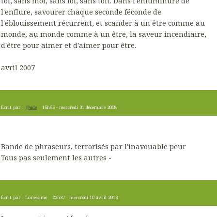
toi, sans moi, sans loi, sans toit. Dans l'enluminure de
l'enflure, savourer chaque seconde féconde de
l'éblouissement récurrent, et scander à un être comme au
monde, au monde comme à un être, la saveur incendiaire,
d'être pour aimer et d'aimer pour être.
avril 2007
Écrit par :
@ude
15h55
-
mercredi 31
décembre 2008
Bande de phraseurs, terrorisés par l'inavouable peur
Tous pas seulement les autres -
Écrit par :
Lonesome
22h37
-
mercredi 10
avril 2013