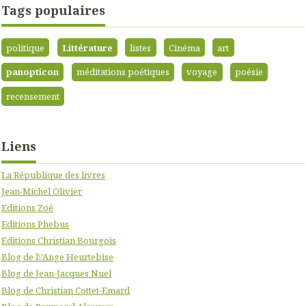
Tags populaires
politique
Littérature
listes
Cinéma
art
panopticon
méditations poétiques
voyage
poésie
recensement
Liens
La République des livres
Jean-Michel Olivier
Editions Zoé
Editions Phebus
Editions Christian Bourgois
Blog de l\'Ange Heurtebise
Blog de Jean-Jacques Nuel
Blog de Christian Cottet-Emard