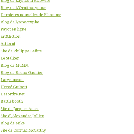
Blog de Raymond Alcovere
Blog de l\'Ornithorynque
Dernières nouvelles de l\'homme
Blog de l\'Apocryphe
Payot en ligne
art&fiction
Art brut
Site de Philippe Lafitte
Le Stalker
Blog de MuMM
Blog de Bruno Gaultier
Largeur.com
Hervé Guibert
Desordre.net
Bartlebooth
Site de Jacques Ancet
Site d\'Alexandre Jollien
Blog de Mike
Site de Cormac McCarthy