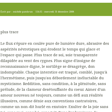
Écrit par :
michèle pambrun
11h35
-
mercredi 31
décembre 2008
plus trace
Le flux s'épure en coulée pure de lumière dure, abrasive des
aspérités névrotiques qui érodent le temps qui glace et
l'espace qui passe. Plus trace de soi, soie transparente
dilapidée au vent des cygnes. Plus signe d'insigne de
reconnaissance digne, le sortilège se désagrège, don
indomptable. Chaque interstice est traqué, comblé, jusqu'à
l'hermétisme, puis jusqu'au débordement inéluctable du
mysticisme. Reddition, sans condition, à la plénitude, sans
prélude, de la clameur desétouffante du coeur. Aimer d'un
amour nouveau né toujours, comme un défi aux réalités
illusoires, comme dénie aux conventions castratoires,
comme un non-dit hurlé en exutoire. Exulter de la joie sans