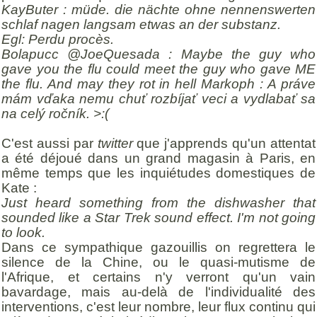
KayButer : müde. die nächte ohne nennenswerten
schlaf nagen langsam etwas an der substanz.
Egl: Perdu procès.
Bolapucc @JoeQuesada : Maybe the guy who
gave you the flu could meet the guy who gave ME
the flu. And may they rot in hell Markoph : A práve
mám vďaka nemu chuť rozbíjať veci a vydlabať sa
na celý ročník. >:(
C'est aussi par
twitter
que j'apprends qu'un attentat
a été déjoué dans un grand magasin à Paris, en
même temps que les inquiétudes domestiques de
Kate :
Just heard something from the dishwasher that
sounded like a Star Trek sound effect. I'm not going
to look.
Dans ce sympathique gazouillis on regrettera le
silence de la Chine, ou le quasi-mutisme de
l'Afrique, et certains n'y verront qu'un vain
bavardage, mais au-delà de l'individualité des
interventions, c'est leur nombre, leur flux continu qui