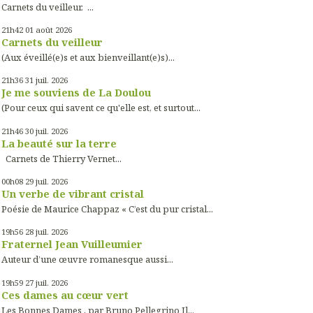
Carnets du veilleur. ...
21h42
01
août 2026
Carnets du veilleur
(Aux éveillé(e)s et aux bienveillant(e)s)...
21h36
31
juil. 2026
Je me souviens de La Doulou
(Pour ceux qui savent ce qu'elle est, et surtout...
21h46
30
juil. 2026
La beauté sur la terre
Carnets de Thierry Vernet...
00h08
29
juil. 2026
Un verbe de vibrant cristal
Poésie de Maurice Chappaz « C’est du pur cristal...
19h56
28
juil. 2026
Fraternel Jean Vuilleumier
Auteur d’une œuvre romanesque aussi...
19h59
27
juil. 2026
Ces dames au cœur vert
Les Bonnes Dames , par Bruno Pellegrino Il...