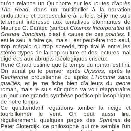
qu’on relance un Quichotte sur les routes d’après
The Road
, dans un multithriller à la narration
ondulatoire et corpusculaire à la fois. Si je me suis
tellement intéressé aux tentatives étonnantes de
Maurice G. Dantec (surtout
Cosmos Incorporated
et
Grande Jonction
), c’est à cause de ces
pointes
. Il
est le seul à faire ça, mais il est peut-être trop seul,
trop mégalo ou trop speedé, trop tiraillé entre les
stéréoptypes de la pop culture et des lectures mal
digérées aux abrupts idéologiques criseux.
René Girard estime que le temps du roman est fini.
On aurait pu le penser après
Ulysses,
après la
Recherche
proustienne ou après
L’Homme sans
qualités,
et je me fiche bien d'ailleurs du
genre
roman, mais je suis sûr qu’on va voir réapparaître
un jour une grande synthèse poético-philosophique
de notre temps.
Ce qu’attendant regardons tomber la neige et
tourbillonner le vent. On peut aussi lire,
régulièrement, quelques pages des
Sphères
de
Peter Sloterdijk, ce philosophe qui me semble l’un