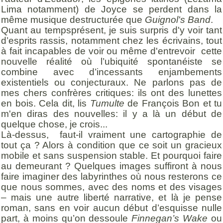
Lima notamment) de Joyce se perdent dans la
même musique destructurée que
Guignol's Band
.
Quant au tempsprésent, je suis surpris d'y voir tant
d’esprits rassis, notamment chez les écrivains, tout
à fait incapables de voir ou même d'entrevoir cette
nouvelle réalité où l’ubiquité spontanéiste se
combine avec d’incessants enjambements
existentiels ou conjecturaux. Ne parlons pas de
mes chers confrères critiques: ils ont des lunettes
en bois. Cela dit, lis
Tumulte
de François Bon et tu
m'en diras des nouvelles: il y a là un début de
quelque chose, je crois...
Là-dessus, faut-il vraiment une cartographie de
tout ça ? Alors à condition que ce soit un gracieux
mobile et sans suspension stable. Et pourquoi faire
au demeurant ? Quelques images suffiront à nous
faire imaginer des labyrinthes où nous resterons ce
que nous sommes, avec des noms et des visages
– mais une autre liberté narrative, et là je pense
roman, sans en voir aucun début d’esquisse nulle
part, à moins qu’on dessoule
Finnegan’s Wake
ou