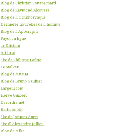
Blog de Christian Cottet-Emard
Blog de Raymond Alcovere
Blog de l\'Ornithorynque
Dernières nouvelles de l\'homme
Blog de l\'Apocryphe
Payot en ligne
art&fiction
Art brut
Site de Philippe Lafitte
Le Stalker
Blog de MuMM
Blog de Bruno Gaultier
Largeur.com
Hervé Guibert
Desordre.net
Bartlebooth
Site de Jacques Ancet
Site d\'Alexandre Jollien
Blog de Mike