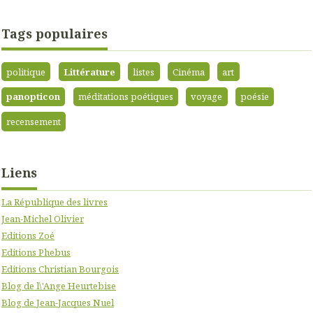
Tags populaires
politique
Littérature
listes
Cinéma
art
panopticon
méditations poétiques
voyage
poésie
recensement
Liens
La République des livres
Jean-Michel Olivier
Editions Zoé
Editions Phebus
Editions Christian Bourgois
Blog de l\'Ange Heurtebise
Blog de Jean-Jacques Nuel