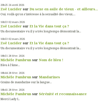
20h25
24
avril 2026
Zoë Lucider
sur
Du sexe en asile de vieux - et ailleurs...
Oui, voilà qu'on s'intéresse à la sexualité des vieux,...
16h53
02
mars 2026
Zoë Lucider
sur
Et la Vie dans tout ça ?
Un documentaire vu il y a très longtemps démontrait la...
16h53
02
mars 2026
Zoë Lucider
sur
Et la Vie dans tout ça ?
Un documentaire vu il y a très longtemps démontrait la...
18h51
28
févr. 2026
Michèle Pambrun
sur
Nom de bleu !
Bleu à l'âme...
18h44
28
févr. 2026
Michèle Pambrun
sur
Mandarines
Grains de mandarine sur la langue...
18h41
28
févr. 2026
Michèle Pambrun
sur
Sérénité et reconnaissance
Merci Lady L.