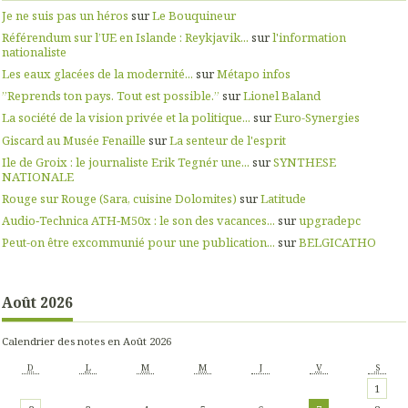
Je ne suis pas un héros
sur
Le Bouquineur
Référendum sur l’UE en Islande : Reykjavik...
sur
l'information
nationaliste
Les eaux glacées de la modernité...
sur
Métapo infos
”Reprends ton pays. Tout est possible.”
sur
Lionel Baland
La société de la vision privée et la politique...
sur
Euro-Synergies
Giscard au Musée Fenaille
sur
La senteur de l'esprit
Ile de Groix : le journaliste Erik Tegnér une...
sur
SYNTHESE
NATIONALE
Rouge sur Rouge (Sara, cuisine Dolomites)
sur
Latitude
Audio‑Technica ATH‑M50x : le son des vacances...
sur
upgradepc
Peut-on être excommunié pour une publication...
sur
BELGICATHO
Août 2026
Calendrier des notes en Août 2026
D
L
M
M
J
V
S
1