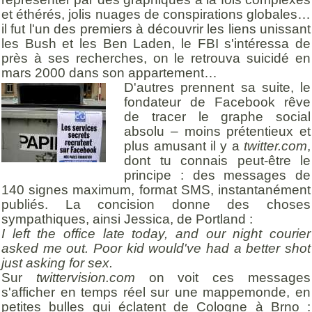
et éthérés, jolis nuages de conspirations globales…
il fut l'un des premiers à découvrir les liens unissant
les Bush et les Ben Laden, le FBI s'intéressa de
près à ses recherches, on le retrouva suicidé en
mars 2000 dans son appartement…
D'autres prennent sa suite, le
fondateur de Facebook rêve
de tracer le graphe social
absolu – moins prétentieux et
plus amusant il y a
twitter.com
,
dont tu connais peut-être le
principe : des messages de
140 signes maximum, format SMS, instantanément
publiés. La concision donne des choses
sympathiques, ainsi Jessica, de Portland :
I left the office late today, and our night courier
asked me out. Poor kid would've had a better shot
just asking for sex.
Sur
twittervision.com
on voit ces messages
s'afficher en temps réel sur une mappemonde, en
petites bulles qui éclatent de Cologne à Brno :