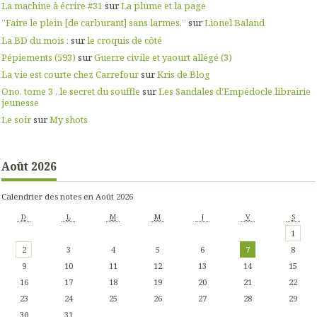
La machine à écrire #31
sur
La plume et la page
”Faire le plein [de carburant] sans larmes.”
sur
Lionel Baland
La BD du mois :
sur
le croquis de côté
Pépiements (593)
sur
Guerre civile et yaourt allégé (3)
La vie est courte chez Carrefour
sur
Kris de Blog
Ono, tome 3 , le secret du souffle
sur
Les Sandales d'Empédocle librairie
jeunesse
Le soir
sur
My shots
Août 2026
Calendrier des notes en Août 2026
D
L
M
M
J
V
S
1
2
3
4
5
6
7
8
9
10
11
12
13
14
15
16
17
18
19
20
21
22
23
24
25
26
27
28
29
30
31