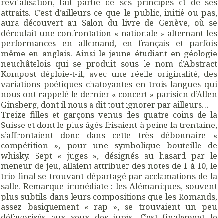
revitalisation, fait partie de ses principes et de ses
attraits. C’est d’ailleurs ce que le public, initié ou pas,
aura découvert au Salon du livre de Genève, où se
déroulait une confrontation « nationale » alternant les
performances en allemand, en français et parfois
même en anglais. Ainsi le jeune étudiant en géologie
neuchâtelois qui se produit sous le nom d’Abstract
Kompost déploie-t-il, avec une réelle originalité, des
variations poétiques chatoyantes en trois langues qui
nous ont rappelé le dernier « concert » parisien d’Allen
Ginsberg, dont il nous a dit tout ignorer par ailleurs…
Treize filles et garçons venus des quatre coins de la
Suisse et dont le plus âgés frisaient à peine la trentaine,
s’affrontaient donc dans cette très débonnaire «
compétition », pour une symbolique bouteille de
whisky. Sept « juges », désignés au hasard par le
meneur de jeu, allaient attribuer des notes de 1 à 10, le
trio final se trouvant départagé par acclamations de la
salle. Remarque immédiate : les Alémaniques, souvent
plus subtils dans leurs compositions que les Romands,
assez basiquement « rap », se trouvaient un peu
défavorisés aux yeux des jurés. C’est finalement le