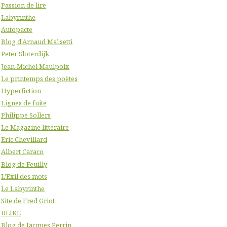
Passion de lire
Labyrinthe
Autopacte
Blog d'Arnaud Maïsetti
Peter Sloterdijk
Jean-Michel Maulpoix
Le printemps des poètes
Hyperfiction
Lignes de fuite
Philippe Sollers
Le Magazine littéraire
Eric Chevillard
Albert Caraco
Blog de Feuilly
L'Exil des mots
Le Labyrinthe
Site de Fred Griot
ULIKE
Blog de Jacques Perrin