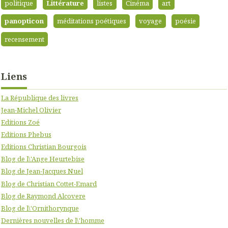
politique
Littérature
listes
Cinéma
art
panopticon
méditations poétiques
voyage
poésie
recensement
Liens
La République des livres
Jean-Michel Olivier
Editions Zoé
Editions Phebus
Editions Christian Bourgois
Blog de l\'Ange Heurtebise
Blog de Jean-Jacques Nuel
Blog de Christian Cottet-Emard
Blog de Raymond Alcovere
Blog de l\'Ornithorynque
Dernières nouvelles de l\'homme