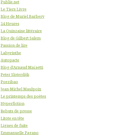
Publie.net
Le Tiers Livre
Blog de Muriel Barbery
24 Heures
La Quinzaine littéraire
Blog de Gilbert Salem
Passion de lire
Labyrinthe
Autopacte
Blog d'Arnaud Maïsetti
Peter Sloterdijk
Poezibao
Jean-Michel Maulpoix
Le printemps des poètes
Hyperfiction
Rebuts de presse
Litote en tête
Lignes de fuite
Emmanuelle Pagano