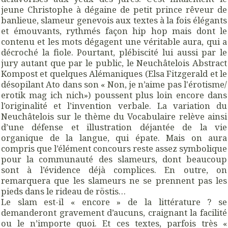
jeune Christophe à dégaine de petit prince rêveur de
banlieue, slameur genevois aux textes à la fois élégants
et émouvants, rythmés façon hip hop mais dont le
contenu et les mots dégagent une véritable aura, qui a
décroché la fiole. Pourtant, plébiscité lui aussi par le
jury autant que par le public, le Neuchâtelois Abstract
Kompost et quelques Alémaniques (Elsa Fitzgerald et le
désopilant Ato dans son « Non, je n’aime pas l'érotisme/
erotik mag ich nich») poussent plus loin encore dans
l’originalité et l’invention verbale. La variation du
Neuchâtelois sur le thème du Vocabulaire relève ainsi
d’une défense et illustration déjantée de la vie
organique de la langue, qui épate. Mais on aura
compris que l’élément concours reste assez symbolique
pour la communauté des slameurs, dont beaucoup
sont à l’évidence déjà complices. En outre, on
remarquera que les slameurs ne se prennent pas les
pieds dans le rideau de röstis…
Le slam est-il « encore » de la littérature ? se
demanderont gravement d’aucuns, craignant la facilité
ou le n’importe quoi. Et ces textes, parfois très «