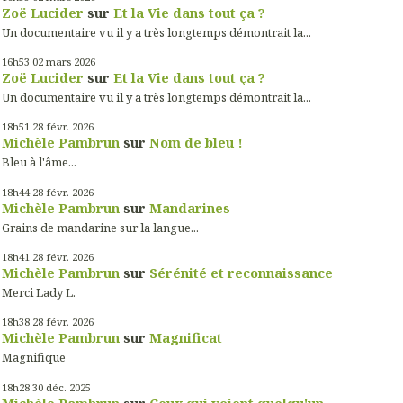
Zoë Lucider
sur
Et la Vie dans tout ça ?
Un documentaire vu il y a très longtemps démontrait la...
16h53
02
mars 2026
Zoë Lucider
sur
Et la Vie dans tout ça ?
Un documentaire vu il y a très longtemps démontrait la...
18h51
28
févr. 2026
Michèle Pambrun
sur
Nom de bleu !
Bleu à l'âme...
18h44
28
févr. 2026
Michèle Pambrun
sur
Mandarines
Grains de mandarine sur la langue...
18h41
28
févr. 2026
Michèle Pambrun
sur
Sérénité et reconnaissance
Merci Lady L.
18h38
28
févr. 2026
Michèle Pambrun
sur
Magnificat
Magnifique
18h28
30
déc. 2025
Michèle Pambrun
sur
Ceux qui voient quelqu'un