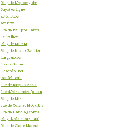
Blog de l\'Apocryphe
Payot en ligne
art&fiction
Art brut
Site de Philippe Lafitte
Le Stalker
Blog de MuMM
Blog de Bruno Gaultier
Largeur.com
Hervé Guibert
Desordre.net
Bartlebooth
Site de Jacques Ancet
Site d\'Alexandre Jollien
Blog de Mike
Site de Cormac McCarthy
Site de Hafid Aggoune
Blog d\'Alain Bagnoud
Blog de Claire Mareuil