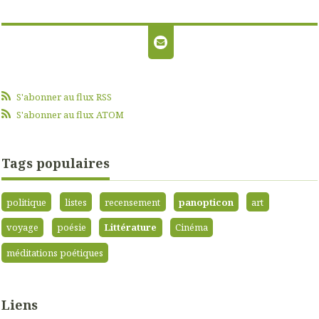
S'abonner au flux RSS
S'abonner au flux ATOM
Tags populaires
politique
listes
recensement
panopticon
art
voyage
poésie
Littérature
Cinéma
méditations poétiques
Liens