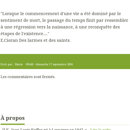
"Lorsque le commencement d'une vie a été dominé par le
sentiment de mort, le passage du temps finit par ressembler
à une régression vers la naissance, à une reconquête des
étapes de l'existence....."
E.Cioran Des larmes et des saints.
Écrit par :
Marie
09h48
-
dimanche 17
septembre 2006
Les commentaires sont fermés.
À propos
JLK Jean-Louis Kuffer, né à Lausanne en 1947, a...
Lire la suite