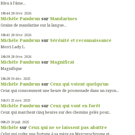
Bleu à l'âme...
18h44
28
févr. 2026
Michèle Pambrun
sur
Mandarines
Grains de mandarine sur la langue...
18h41
28
févr. 2026
Michèle Pambrun
sur
Sérénité et reconnaissance
Merci Lady L.
18h38
28
févr. 2026
Michèle Pambrun
sur
Magnificat
Magnifique
18h28
30
déc. 2025
Michèle Pambrun
sur
Ceux qui voient quelqu'un
Ceux qui consomment une heure de promenade dans un rayon...
16h31
25
nov. 2025
Michèle Pambrun
sur
Ceux qui vont en forêt
Ceux qui marchent cinq heures sur des chemins gelés pour...
08h23
20
juil. 2025
Michèle
sur
Ceux qui ne se laissent pas abattre
Celui qui coûte une fortune à sa mère en Mercurochrome et...