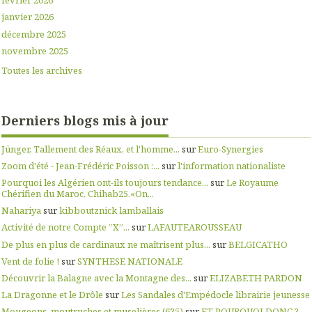
février 2026
janvier 2026
décembre 2025
novembre 2025
Toutes les archives
Derniers blogs mis à jour
Jünger, Tallement des Réaux, et l'homme...
sur
Euro-Synergies
Zoom d'été - Jean-Frédéric Poisson :...
sur
l'information nationaliste
Pourquoi les Algérien ont-ils toujours tendance...
sur
Le Royaume
Chérifien du Maroc, Chihab25.«On...
Nahariya
sur
kibboutznick lamballais
Activité de notre Compte ”X”...
sur
LAFAUTEAROUSSEAU
De plus en plus de cardinaux ne maîtrisent plus...
sur
BELGICATHO
Vent de folie !
sur
SYNTHESE NATIONALE
Découvrir la Balagne avec la Montagne des...
sur
ELIZABETH PARDON
La Dragonne et le Drôle
sur
Les Sandales d'Empédocle librairie jeunesse
Mougeons, moutruches et muselières (635)
sur
ET POURQUOI DONC ?