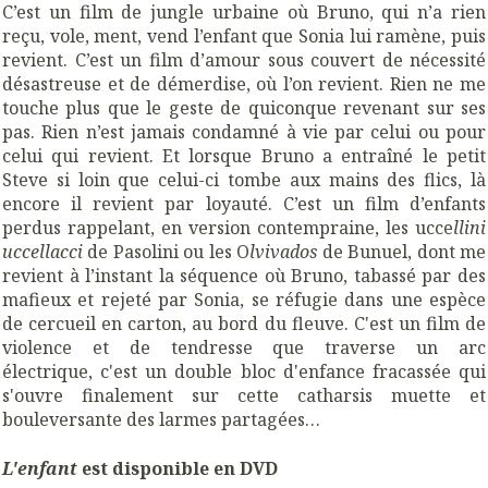
C’est un film de jungle urbaine où Bruno, qui n’a rien
reçu, vole, ment, vend l’enfant que Sonia lui ramène, puis
revient. C’est un film d’amour sous couvert de nécessité
désastreuse et de démerdise, où l’on revient. Rien ne me
touche plus que le geste de quiconque revenant sur ses
pas. Rien n’est jamais condamné à vie par celui ou pour
celui qui revient. Et lorsque Bruno a entraîné le petit
Steve si loin que celui-ci tombe aux mains des flics, là
encore il revient par loyauté. C’est un film d’enfants
perdus rappelant, en version contempraine, les ucce
llini
uccellacci
de Pasolini ou les O
lvivados
de Bunuel, dont me
revient à l’instant la séquence où Bruno, tabassé par des
mafieux et rejeté par Sonia, se réfugie dans une espèce
de cercueil en carton, au bord du fleuve. C'est un film de
violence et de tendresse que traverse un arc
électrique, c'est un double bloc d'enfance fracassée qui
s'ouvre finalement sur cette catharsis muette et
bouleversante des larmes partagées…
L'enfant
est disponible en DVD