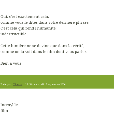
Oui, c'est exactement cela,
comme vous le dites dans votre dernière phrase.
C'est cela qui rend l'humanité:
indestructible.
Cette lumière ne se devine que dans la vérité,
comme on la voit dans le film dont vous parlez.
Bien à vous,
Écrit par :
Thierry
15h38
-
vendredi 15
septembre 2006
Incrayble
film