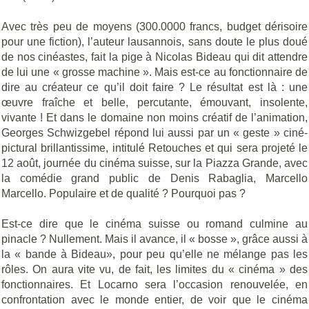
Avec très peu de moyens (300.0000 francs, budget dérisoire
pour une fiction), l’auteur lausannois, sans doute le plus doué
de nos cinéastes, fait la pige à Nicolas Bideau qui dit attendre
de lui une « grosse machine ». Mais est-ce au fonctionnaire de
dire au créateur ce qu’il doit faire ? Le résultat est là : une
œuvre fraîche et belle, percutante, émouvant, insolente,
vivante ! Et dans le domaine non moins créatif de l’animation,
Georges Schwizgebel répond lui aussi par un « geste » ciné-
pictural brillantissime, intitulé
Retouches
et qui sera projeté le
12 août, journée du cinéma suisse, sur la Piazza Grande, avec
la comédie grand public de Denis Rabaglia,
Marcello
Marcello.
Populaire et de qualité ? Pourquoi pas ?
Est-ce dire que le cinéma suisse ou romand culmine au
pinacle ? Nullement. Mais il avance, il « bosse », grâce aussi à
la « bande à Bideau», pour peu qu’elle ne mélange pas les
rôles. On aura vite vu, de fait, les limites du « cinéma » des
fonctionnaires. Et Locarno sera l’occasion renouvelée, en
confrontation avec le monde entier, de voir que le cinéma