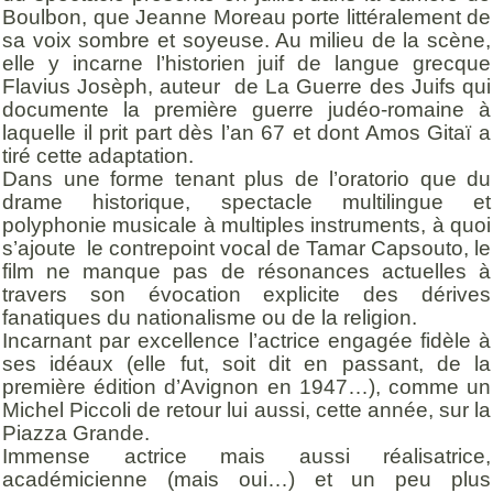
Boulbon, que Jeanne Moreau porte littéralement de
sa voix sombre et soyeuse. Au milieu de la scène,
elle y incarne l’historien juif de langue grecque
Flavius Josèph, auteur
de
La Guerre des Juifs
qui
documente la première guerre judéo-romaine à
laquelle il prit part dès l’an 67 et dont Amos Gitaï a
tiré cette adaptation.
Dans une forme tenant plus de l’oratorio que du
drame historique, spectacle multilingue et
polyphonie musicale à multiples instruments, à quoi
s’ajoute
le contrepoint vocal de Tamar Capsouto, le
film ne manque pas de résonances actuelles à
travers son évocation explicite des dérives
fanatiques du nationalisme ou de la religion.
Incarnant par excellence l’actrice engagée fidèle à
ses idéaux (elle fut, soit dit en passant, de la
première édition d’Avignon en 1947…), comme un
Michel Piccoli de retour lui aussi, cette année, sur la
Piazza Grande.
Immense actrice mais aussi réalisatrice,
académicienne (mais oui…) et un peu plus