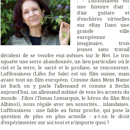
: - Luftbusiness est
une histoire d’air :
d’air guitare et
d’enchères virtuelles
sur eBay. Dans une
grande ville
européenne
imaginaire, trois
jeunes sans travail
décident de se vendre eux-mêmes sur le Net. Le trio
squatte une serre abandonnée, un lieu particulier où le
ciel et la terre, le sacré et le profane, se rencontrent.
Luftbusiness (Lifes for Sale) est un film suisse, mais
avant tout un film européen. Comme dans Mein Name
ist Bach on y parle l’allemand et comme à Berlin
aujourd’hui, un allemand mâtiné de tous les accents du
monde : Filou (Tòmas Lemarquis, le héros du film Noi
Albinoï), nous régale avec ses sonorités… islandaises.
Luftbusiness : une fable au futur proche, qui pose la
question de plus en plus actuelle : a-t-on le droit
d’expérimenter sur soi tout et n’importe quoi ?