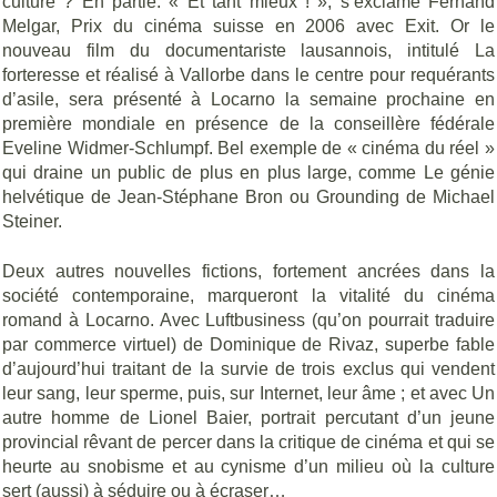
culture ? En partie. « Et tant mieux ! », s’exclame Fernand
Melgar, Prix du cinéma suisse en 2006 avec
Exit
. Or le
nouveau film du documentariste lausannois, intitulé
La
forteresse
et réalisé à Vallorbe dans le centre pour requérants
d’asile, sera présenté à Locarno la semaine prochaine en
première mondiale en présence de la conseillère fédérale
Eveline Widmer-Schlumpf. Bel exemple de « cinéma du réel »
qui draine un public de plus en plus large, comme
Le génie
helvétique
de Jean-Stéphane Bron ou
Grounding
de Michael
Steiner.
Deux autres nouvelles fictions, fortement ancrées dans la
société contemporaine, marqueront la vitalité du cinéma
romand à Locarno. Avec
Luftbusiness
(qu’on pourrait traduire
par commerce virtuel) de Dominique de Rivaz, superbe fable
d’aujourd’hui traitant de la survie de trois exclus qui vendent
leur sang, leur sperme, puis, sur Internet, leur âme ; et avec
Un
autre homme
de Lionel Baier, portrait percutant d’un jeune
provincial rêvant de percer dans la critique de cinéma et qui se
heurte au snobisme et au cynisme d’un milieu où la culture
sert (aussi) à séduire ou à écraser…