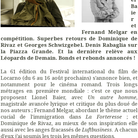
Ba
ie
r
et
Fernand Melgar en
compétition. Superbes retours de Dominique de
Rivaz et Georges Schwizgebel. Denis Rabaglia sur
la Piazza Grande. Et la dernière relève aux
Léopards de Demain. Bonds et rebonds annoncés !
La 61 édition du Festival international du film de
Locarno (du 6 au 16 août prochains) s’annonce bien, et
notamment pour le cinéma romand. Trois longs
métrages en première mondiale : c’est ce que nous
proposent Lionel Baier, avec
Un autre homme
,
magistrale avancée lyrique et critique du plus doué de
nos auteurs ; Fernand Melgar, abordant le thème actuel
cucial de l’immigration dans
La Forteresse
; et
Dominique de Rivaz, au mieux de son inspiration elle
aussi avec les anges fracassés de
Luftbusiness
. A chacun
d’eux j’ai soumis les trois les mêmes questions.