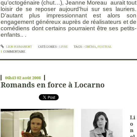
qu’octogénaire (chut…), Jeanne Moreau
aurait tout
loisir de se reposer aujourd’hui sur ses lauriers.
D’autant plus impressionnant est alors son
engagement généreux auprès de réalisateurs et de
comédiens dont certains pourraient être ses petits-
enfants.. .
LIEN PERMANENT
CATÉGORIES :
LIVRE
TAGS :
CINÉMA
,
FESTIVAL
1
COMMENTAIRE
06h43
02
août 2008
Romands en force à Locarno
Li
o
n
el