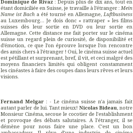
Dominique de Rivaz
: Depuis plus de dix ans, tout en
étant domiciliée en Suisse, je travaille à l’étranger :
Mein
Name ist Bach
a été tourné en Allemagne,
Luftbusiness
au Luxembourg… Je dois donc « rattraper » les films
suisses dès leur sortie en DVD ou leur sortie en
Allemagne. Cette distance me fait porter sur le cinéma
suisse un regard plein de curiosité, de disponibilité et
d’émotion, ce que l’on éprouve lorsque l’on rencontre
des amis chers à l’étranger ! Oui, le cinéma suisse actuel
est pétillant et surprenant, bref, il vit, et ceci malgré des
moyens financiers limités qui obligent constamment
les cinéastes à faire des coupes dans leurs rêves et leurs
visions.
Fernand Melgar
: - Le cinéma suisse n'a jamais fait
autant parler de lui. Tant mieux!
Nicolas Bideau
, notre
Monsieur Cinéma, secoue le cocotier de l'establishment
et provoque des débats salutaires. A l'étranger, il se
démène pour nous faire une place. C'est un bon
ambassadeur. Il rêve d'une industrie de cinéma