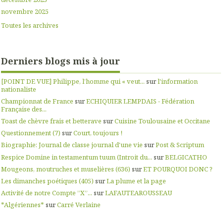
novembre 2025
Toutes les archives
Derniers blogs mis à jour
[POINT DE VUE] Philippe, l’homme qui « veut...
sur
l'information
nationaliste
Championnat de France
sur
ECHIQUIER LEMPDAIS - Fédération
Française des...
Toast de chèvre frais et betterave
sur
Cuisine Toulousaine et Occitane
Questionnement (7)
sur
Court, toujours !
Biographie: Journal de classe journal d'une vie
sur
Post & Scriptum
Respice Domine in testamentum tuum (Introit du...
sur
BELGICATHO
Mougeons, moutruches et muselières (636)
sur
ET POURQUOI DONC ?
Les dimanches poétiques (405)
sur
La plume et la page
Activité de notre Compte ”X”...
sur
LAFAUTEAROUSSEAU
*Algériennes*
sur
Carré Verlaine