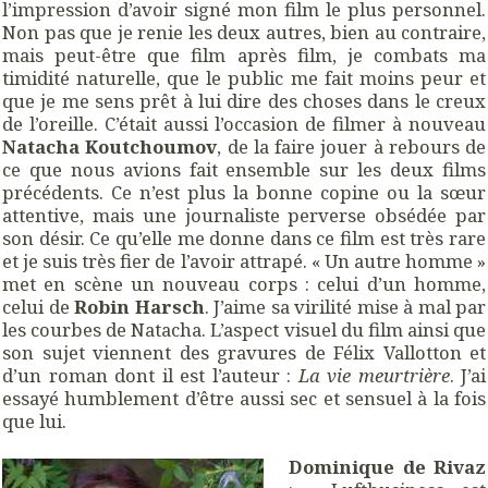
l’impression d’avoir signé mon film le plus personnel.
Non pas que je renie les deux autres, bien au contraire,
mais peut-être que film après film, je combats ma
timidité naturelle, que le public me fait moins peur et
que je me sens prêt à lui dire des choses dans le creux
de l’oreille. C’était aussi l’occasion de filmer à nouveau
Natacha Koutchoumov
, de la faire jouer à rebours de
ce que nous avions fait ensemble sur les deux films
précédents. Ce n’est plus la bonne copine ou la sœur
attentive, mais une journaliste perverse obsédée par
son désir. Ce qu’elle me donne dans ce film est très rare
et je suis très fier de l’avoir attrapé. « Un autre homme »
met en scène un nouveau corps : celui d’un homme,
celui de
Robin Harsch
. J’aime sa virilité mise à mal par
les courbes de Natacha. L’aspect visuel du film ainsi que
son sujet viennent des gravures de Félix Vallotton et
d’un roman dont il est l’auteur :
La vie meurtrière
. J’ai
essayé humblement d’être aussi sec et sensuel à la fois
que lui.
Dominique de Rivaz