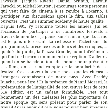
Dwoskin, Jacques Rivette, Daniel Schmid, Haroun
Farocki, ou Michel Soutter . J’encourage toute personne
qui veut faire du cinéma à se rendre à Locarno, à
participer aux discussions après le film, aux tables
ouvertes. C’est une summer academy de haute qualité.
Depuis 1991, j’y retourne toutes les années. J’ai eu
l’occasion de participer à de nombreux festivals à
travers le monde et je pense sincèrement que Locarno
est le plus intéressant. La richesse et l’éclectisme du
programme, la présence des auteurs et des critiques, la
qualité du public, la Piazza Grande, autant d’éléments
qui font de Locarno un moment d’exception. D’ailleurs,
quand on se balade autour du monde pour présenter
ses films, on se rend compte de la popularité de ce
festival. C’est souvent la seule chose que les cinéastes
étrangers connaissent de notre pays. Avec Freddy
Buache, peut-être ! Et la présence de Nanni Moretti, la
présentation de l’intégralité de son œuvre lors de cette
61e édition est un cadeau formidable. C’est tout
bonnement un des cinéastes les plus importants de
notre époque qui sera présent pour parler de son
travail.Après avoir dit cela, vous pouvez bien imaginer