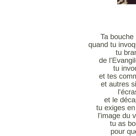
Ta bouche 
quand tu invoq
tu bra
de l'Evangi
tu invo
et tes comm
et autres s
l'écr
et le déc
tu exiges en
l'image du 
tu as bo
pour qu