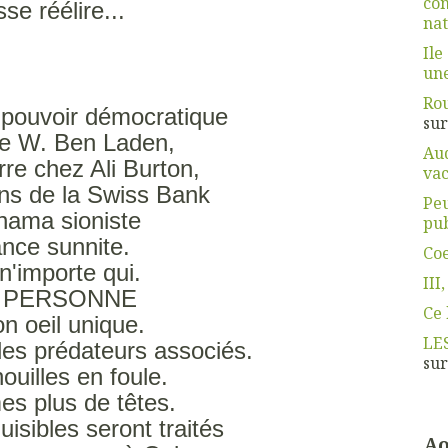
com
sse réélire...
nat
Ile
une
Rou
 pouvoir démocratique
su
e W. Ben Laden,
Aud
re chez Ali Burton,
vac
ns de la Swiss Bank
Pe
nama sioniste
pub
nce sunnite.
Coe
n'importe qui.
III,
s PERSONNE
Ce 
on oeil unique.
LE
des prédateurs associés.
su
ouilles en foule.
es plus de têtes.
uisibles seront traités
Ao