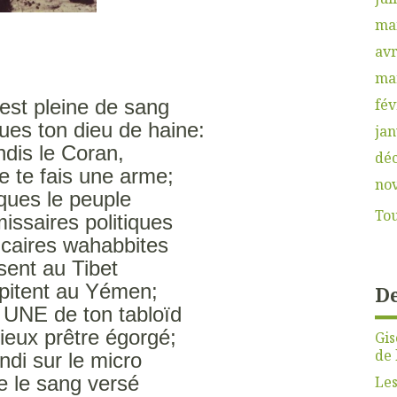
ma
avr
ma
fév
est pleine de sang
ues ton dieu de haine:
jan
ndis le Coran,
dé
le te fais une arme;
no
ques le peuple
Tou
issaires politiques
icaires wahabbites
asent au Tibet
apitent au Yémen;
De
 UNE de ton tabloïd
vieux prêtre égorgé;
Gis
de 
ndi sur le micro
e le sang versé
Les