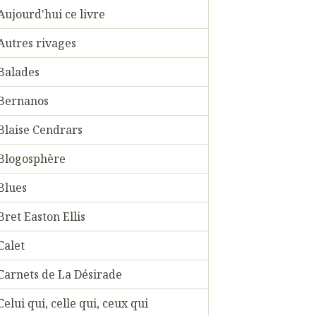
Aujourd'hui ce livre
Autres rivages
Balades
Bernanos
Blaise Cendrars
Blogosphère
Blues
Bret Easton Ellis
Calet
Carnets de La Désirade
Celui qui, celle qui, ceux qui