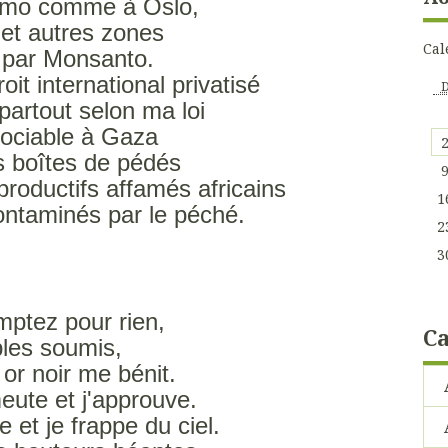
mo comme à Oslo,
et autres zones
Cal
 par Monsanto.
oit international privatisé
partout selon ma loi
ociable à Gaza
s boîtes de pédés
roductifs affamés africains
1
contaminés par le péché.
2
3
ptez pour rien,
Ca
les soumis,
n or noir me bénit.
meute et j'approuve.
e et je frappe du ciel.