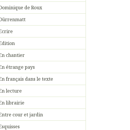
Dominique de Roux
Dürrenmatt
Ecrire
Edition
En chantier
En étrange pays
En français dans le texte
En lecture
En librairie
Entre cour et jardin
Esquisses