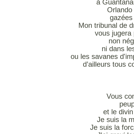
à Guantana
Orlando 
gazées
Mon tribunal de dr
vous jugera 
non nég
ni dans le
ou les savanes d'imp
d’ailleurs tous 
Vous com
peup
et le divi
Je suis la 
Je suis la forc