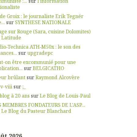
muniste :...
sur
l'information
ionaliste
 de Groix : le journaliste Erik Tegnér
...
sur
SYNTHESE NATIONALE
ge sur Rouge (Sara, cuisine Dolomites)
r
Latitude
io‑Technica ATH‑M50x : le son des
ances...
sur
upgradepc
ut-on être excommunié pour une
lication...
sur
BELGICATHO
ur brûlant
sur
Raymond Alcovère
 v-viii
sur
;_
blog à 20 ans
sur
Le Blog de Louis-Paul
S MEMBRES FONDATEURS DE L'ASP...
r
Le Blog du Pasteur Blanchard
ût 2026