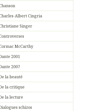
Chanson
Charles-Albert Cingria
Christiane Singer
Controverses
Cormac McCarthy
Dante 2001
Dante 2007
De la beauté
De la critique
De la lecture
Dialogues schizos