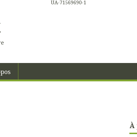
UA-71569690-1
K
re
opos
À