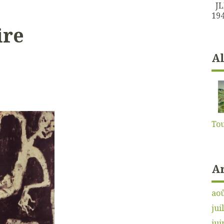
JLK
194
ire
A
Tou
A
aoû
jui
jui