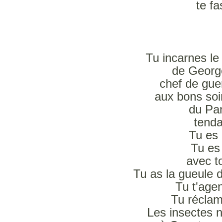
te fa
Tu incarnes le
de Georg
chef de guer
aux bons soi
du Pa
tenda
Tu es 
Tu e
avec t
Tu as la gueule 
Tu t'agen
Tu réclam
Les insectes n