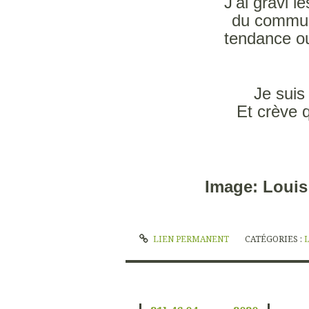
J'ai gravi 
du commun
tendance ou
Je suis 
Et crève q
Image: Louis
LIEN PERMANENT
CATÉGORIES :