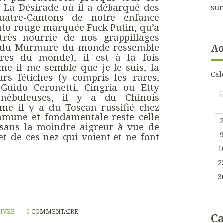
 à La Désirade où il a débarqué des
su
atre-Cantons de notre enfance
auto rouge marquée Fuck Putin, qu’a
 très nourrie de nos grappillages
te du Murmure du monde ressemble
Ao
res du monde), il est à la fois
e il me semble que je le suis, la
Cal
urs fétiches (y compris les rares,
Guido Ceronetti, Cingria ou Etty
nébuleuses, il y a du Chinois
me il y a du Toscan russifié chez
mmune et fondamentale reste celle
 sans la moindre aigreur à vue de
t de ces nez qui voient et ne font
1
2
3
LIVRE
0
COMMENTAIRE
Ca