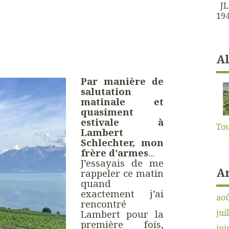
JLK
194
A
Par manière de
salutation
matinale et
quasiment
estivale à
Tou
Lambert
Schlechter, mon
frère d'armes
...
J’essayais de me
A
rappeler ce matin
quand
exactement j’ai
aoû
rencontré
jui
Lambert pour la
première fois,
jui