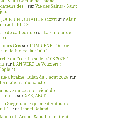
oût. Saint Gaëtan de Thiène,
dateurs des...
sur
Vie des Saints - Saint
jour
 JOUR, UNE CITATION (cxxv)
sur
Alain
 Praet - BLOG
ice de cathédrale
sur
La senteur de
sprit
 Jours Gris
sur
FUMIGÈNE - Derrière
cran de fumée, la réalité
ché du Croc' Local le 07.08.2026 à
lt
sur
L'AN VERT de Vouziers :
logie et...
sie-Ukraine : Bilan du 5 août 2026
sur
nformation nationaliste
our. France Inter vient de
senter...
sur
XYZ, ABCD
ich Siegmund exprime des doutes
nt à...
sur
Lionel Baland
Japon et l’Arabie Saoudite mettent...