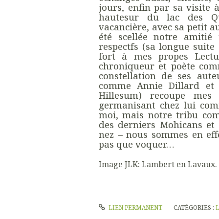
jours, enfin par sa visite
hautesur du lac des Qu
vacancière, avec sa petit 
été scellée notre amitié
respectfs (sa longue sui
fort à mes propes Lectu
chroniqueur et poète comm
constellation de ses aute
comme Annie Dillard et 
Hillesum) recoupe mes 
germanisant chez lui com
moi, mais notre tribu co
des derniers Mohicans et
nez – nous sommes en effe
pas que voquer…
Image JLK: Lambert en Lavaux.
LIEN PERMANENT
CATÉGORIES :