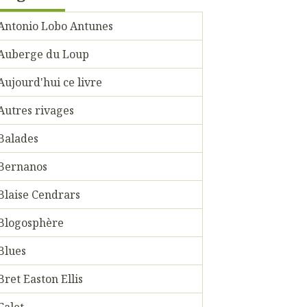
Antonio Lobo Antunes
Auberge du Loup
Aujourd'hui ce livre
Autres rivages
Balades
Bernanos
Blaise Cendrars
Blogosphère
Blues
Bret Easton Ellis
Calet