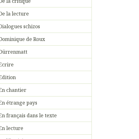
De la critique
De la lecture
Dialogues schizos
Dominique de Roux
Dürrenmatt
Ecrire
Edition
En chantier
En étrange pays
En français dans le texte
En lecture