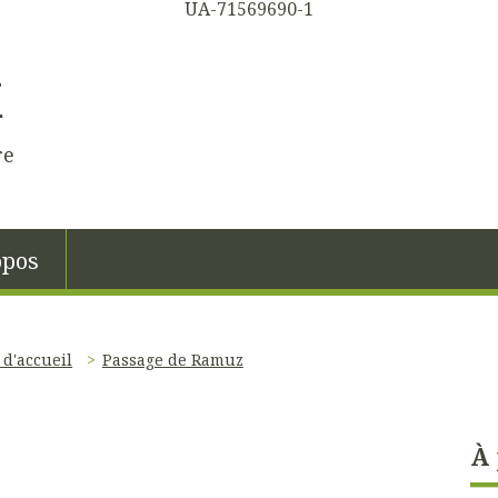
UA-71569690-1
K
re
opos
 d'accueil
Passage de Ramuz
À