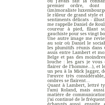
où j'avais fait la conna
premier ordre, dont 
(im)moraliste luxembourgeo
le râleur de grand style 
sentiments délicats - illus
me rappelle Daniel de Roule
coureur à pied, filant s
gauchiste pour ses vingt bo
Une autre image me revien
au soir où Daniel le socia
les plumitifs réunis dans 
assis entre Lambert et moi
Belge et pas des moindres
louche : les gars je vous 
flairer de l’homme…), et l
un peu à la Mick Jagger, d
l’œuvre très considérable,
ombres se flairent…
Quant à Lambert, lettré t
l’ami Roland, mais auss
matière de communication 
j’ai continué de le fréquen
échangés aussi, ensuite,