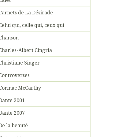
Carnets de La Désirade
Celui qui, celle qui, ceux qui
Chanson
Charles-Albert Cingria
Christiane Singer
Controverses
Cormac McCarthy
Dante 2001
Dante 2007
De la beauté