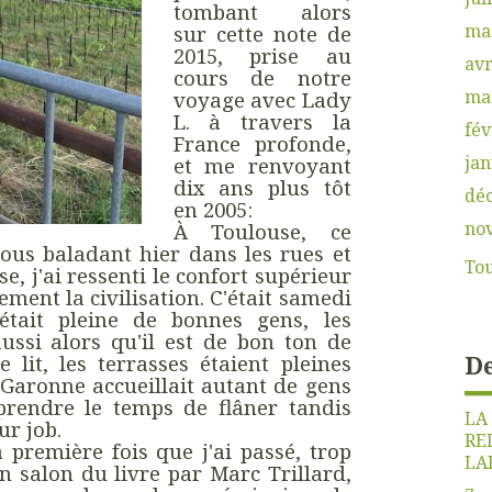
tombant alors
ma
sur cette note de
2015, prise au
avr
cours de notre
ma
voyage avec Lady
L. à travers la
fév
France profonde,
jan
et me renvoyant
dix ans plus tôt
dé
en 2005:
no
À Toulouse, ce
ous baladant hier dans les rues et
Tou
se, j'ai ressenti le confort supérieur
ement la civilisation. C'était samedi
était pleine de bonnes gens, les
 aussi alors qu'il est de bon ton de
De
lit, les terrasses étaient pleines
 Garonne accueillait autant de gens
prendre le temps de flâner tandis
LA
ur job.
RE
a première fois que j'ai passé, trop
LA
un salon du livre par Marc Trillard,