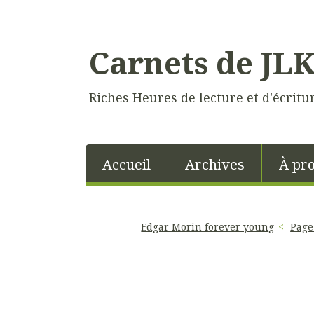
Carnets de JL
Riches Heures de lecture et d'écritu
Accueil
Archives
À pr
Edgar Morin forever young
Page