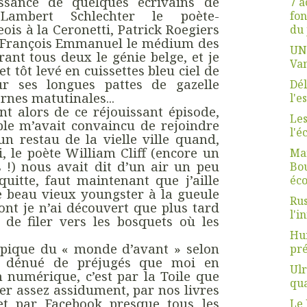
issance de quelques écrivains de
7 a
Lambert Schlechter le poète-
fon
is à la Ceronetti, Patrick Roegiers
du 
et François Emmanuel le médium des
UN
trant tous deux le génie belge, et je
Van
t tôt levé en cuissettes bleu ciel de
ur ses longues pattes de gazelle
Dél
rnes matutinales...
l'e
t alors de ce réjouissant épisode,
Les
ble m’avait convaincu de rejoindre
l'é
un restau de la vielle ville quand,
, le poète William Cliff (encore un
Mar
 !) nous avait dit d’un air un peu
Bou
quitte, faut maintenant que j’aille
éco
e beau vieux youngster à la gueule
Rus
ont je n’ai découvert que plus tard
l'i
 de filer vers les bosquets où les
Hum
ypique du « monde d’avant » selon
pré
i dénué de préjugés que moi en
Ulr
numérique, c’est par la Toile que
qua
ter assez assidument, par nos livres
 et par Facebook presque tous les
Le 