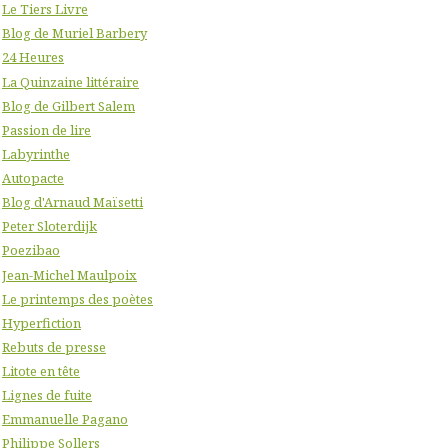
Le Tiers Livre
Blog de Muriel Barbery
24 Heures
La Quinzaine littéraire
Blog de Gilbert Salem
Passion de lire
Labyrinthe
Autopacte
Blog d'Arnaud Maïsetti
Peter Sloterdijk
Poezibao
Jean-Michel Maulpoix
Le printemps des poètes
Hyperfiction
Rebuts de presse
Litote en tête
Lignes de fuite
Emmanuelle Pagano
Philippe Sollers