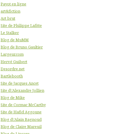
Payot en ligne
art&fiction
Art brut
Site de Philippe Lafitte
Le Stalker
Blog de MuMM
Blog de Bruno Gaultier
Largeur.com
Hervé Guibert
Desordre.net
Bartlebooth
Site de Jacques Ancet
Site d\'Alexandre Jollien
Blog de Mike
Site de Cormac McCarthy
Site de Hafid Aggoune
Blog d\'Alain Bagnoud
Blog de Claire Mareuil
Blog de Lipcare