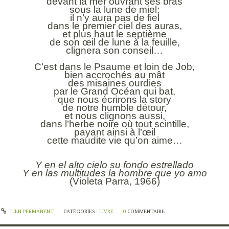
devant la mer ouvrant ses bras
sous la lune de miel;
il n’y aura pas de fiel
dans le premier ciel des auras,
et plus haut le septième
de son œil de lune à la feuille,
clignera son conseil…
C’est dans le Psaume et loin de Job,
bien accrochés au mât
des misaines ourdies
par le Grand Océan qui bat,
que nous écrirons la story
de notre humble détour,
et nous clignons aussi,
dans l’herbe noire où tout scintille,
payant ainsi à l’œil
cette maudite vie qu’on aime…
Y en el alto cielo su fondo estrellado
Y en las multitudes la hombre que yo amo
(Violeta Parra, 1966)
LIEN PERMANENT
CATÉGORIES :
LIVRE
0
COMMENTAIRE