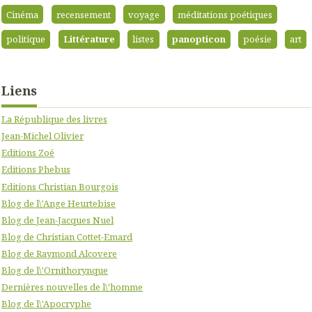
Cinéma
recensement
voyage
méditations poétiques
politique
Littérature
listes
panopticon
poésie
art
Liens
La République des livres
Jean-Michel Olivier
Editions Zoé
Editions Phebus
Editions Christian Bourgois
Blog de l\'Ange Heurtebise
Blog de Jean-Jacques Nuel
Blog de Christian Cottet-Emard
Blog de Raymond Alcovere
Blog de l\'Ornithorynque
Dernières nouvelles de l\'homme
Blog de l\'Apocryphe