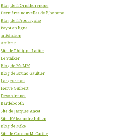
Blog de l\'Ornithorynque
Dernières nouvelles de l\'homme
Blog de l\'Apocryphe
Payot en ligne
art&fiction
Art brut
Site de Philippe Lafitte
Le Stalker
Blog de MuMM
Blog de Bruno Gaultier
Largeur.com
Hervé Guibert
Desordre.net
Bartlebooth
Site de Jacques Ancet
Site d\'Alexandre Jollien
Blog de Mike
Site de Cormac McCarthy