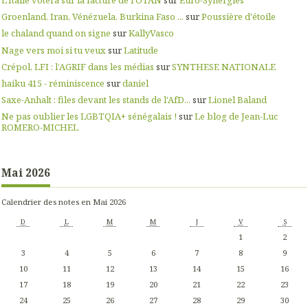
L’Italie votera sur la facture de l’OTAN
sur
Euro-Synergies
Groenland, Iran, Vénézuela, Burkina Faso ...
sur
Poussière d'étoile
le chaland quand on signe
sur
KallyVasco
Nage vers moi si tu veux
sur
Latitude
Crépol, LFI : l’AGRIF dans les médias
sur
SYNTHESE NATIONALE
haiku 415 - réminiscence
sur
daniel
Saxe-Anhalt : files devant les stands de l'AfD...
sur
Lionel Baland
Ne pas oublier les LGBTQIA+ sénégalais !
sur
Le blog de Jean-Luc
ROMERO-MICHEL
Mai 2026
Calendrier des notes en Mai 2026
D
L
M
M
J
V
S
1
2
3
4
5
6
7
8
9
10
11
12
13
14
15
16
17
18
19
20
21
22
23
24
25
26
27
28
29
30