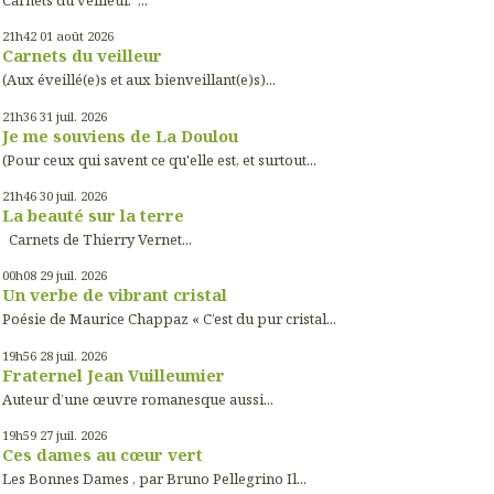
Carnets du veilleur. ...
21h42
01
août 2026
Carnets du veilleur
(Aux éveillé(e)s et aux bienveillant(e)s)...
21h36
31
juil. 2026
Je me souviens de La Doulou
(Pour ceux qui savent ce qu'elle est, et surtout...
21h46
30
juil. 2026
La beauté sur la terre
Carnets de Thierry Vernet...
00h08
29
juil. 2026
Un verbe de vibrant cristal
Poésie de Maurice Chappaz « C’est du pur cristal...
19h56
28
juil. 2026
Fraternel Jean Vuilleumier
Auteur d’une œuvre romanesque aussi...
19h59
27
juil. 2026
Ces dames au cœur vert
Les Bonnes Dames , par Bruno Pellegrino Il...