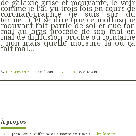
de galaxie grise et mouvante, le voir
comme je l’ai vu trois fois en cours de
coronarographie (je suis sûr du
terme…), et se dire que ce mollusque
mouvant fait partie de soi et que ton
mal au bras procède de son mal en
mal de difffusion proche ou lointaine
, non mais quelle morsure là où ça
fait mal…
LIEN PERMANENT
CATÉGORIES :
LIVRE
0
COMMENTAIRE
À propos
JLK Jean-Louis Kuffer, né à Lausanne en 1947, a...
Lire la suite