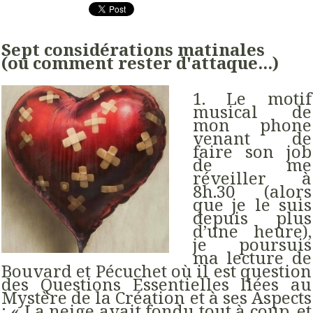
Sept considérations matinales
(ou comment rester d'attaque...)
1. Le motif
musical de
mon phone
venant de
faire son job
de me
réveiller à
8h.30 (alors
que je le suis
depuis plus
d’une heure),
je poursuis
ma lecture de
Bouvard et Pécuchet où il est question
des Questions Essentielles liées au
Mystère de la Création et à ses Aspects
: « La neige avait fondu tout à coup, et