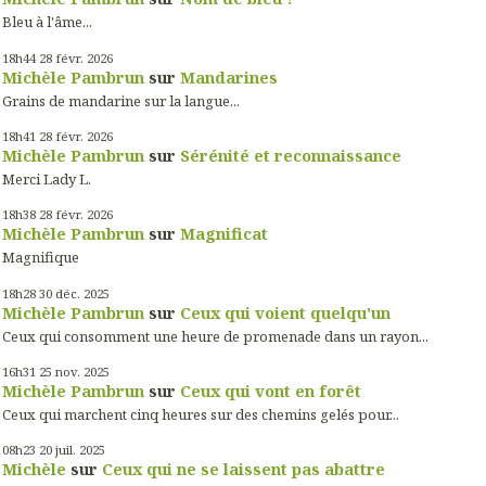
Bleu à l'âme...
18h44
28
févr. 2026
Michèle Pambrun
sur
Mandarines
Grains de mandarine sur la langue...
18h41
28
févr. 2026
Michèle Pambrun
sur
Sérénité et reconnaissance
Merci Lady L.
18h38
28
févr. 2026
Michèle Pambrun
sur
Magnificat
Magnifique
18h28
30
déc. 2025
Michèle Pambrun
sur
Ceux qui voient quelqu'un
Ceux qui consomment une heure de promenade dans un rayon...
16h31
25
nov. 2025
Michèle Pambrun
sur
Ceux qui vont en forêt
Ceux qui marchent cinq heures sur des chemins gelés pour...
08h23
20
juil. 2025
Michèle
sur
Ceux qui ne se laissent pas abattre