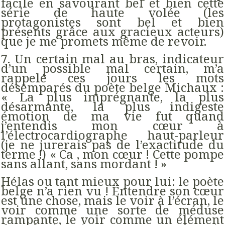
facile en savourant bel et bien cette
série de haute volée (les
protagonistes sont bel et bien
présents grâce aux gracieux acteurs)
que je me promets même de revoir.
7. Un certain mal au bras, indicateur
d’un possible mal certain, m’a
rappelé ces jours les mots
désemparés du poète belge Michaux :
« La plus imprégnante, la plus
désarmante, la plus indigeste
émotion de ma vie fut quand
j’entendis mon cœur à
l’électrocardiographe haut-parleur
(je ne jurerais pas de l’exactitude du
terme !) « Ca , mon cœur ! Cette pompe
sans allant, sans mordant ! »
Hélas ou tant mieux pour lui: le poète
belge n’a rien vu ! Entendre son cœur
est une chose, mais le voir à l’écran, le
voir comme une sorte de méduse
rampante, le voir comme un élément