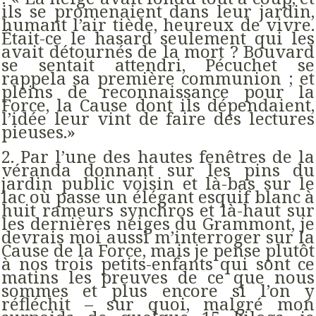
ils se promenaient dans leur jardin,
humant l’air tiède, heureux de vivre.
Était-ce le hasard seulement qui les
avait détournés de la mort ? Bouvard
se sentait attendri, Pécuchet se
rappela sa première communion ; et
pleins de reconnaissance pour la
Force, la Cause dont ils dépendaient,
l’idée leur vint de faire des lectures
pieuses.»
2. Par l’une des hautes fenêtres de la
véranda donnant sur les pins du
jardin public voisin et là-bas sur le
lac où passe un élégant esquif blanc à
huit rameurs synchros et là-haut sur
les dernières neiges du Grammont, je
devrais moi aussi m’interroger sur la
Cause de la Force, mais je pense plutôt
à nos trois petits-enfants qui sont ce
matins les preuves de ce que nous
sommes et plus encore si l’on y
réfléchit – sur quoi, malgré mon