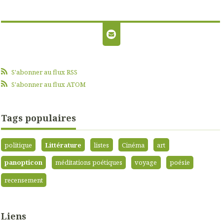
S'abonner au flux RSS
S'abonner au flux ATOM
Tags populaires
politique
Littérature
listes
Cinéma
art
panopticon
méditations poétiques
voyage
poésie
recensement
Liens