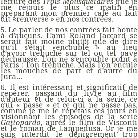
lecture des
Trois Mousquetaires
que je
me réjouis le plus ce matin en
préparant mon premier café au lait
dit «renversé » en nos contrées.
5. Le parler de nos contrées fait honte
à d’aucuns. L’ami Roland Jaccard se
serait fait moine plutôt que de dire
qu’il s’était «encoublé » au lieu
d’avoir trébuché sur tel ou tel pavé
déchaussé. L’on ne s’encouble point à
Paris : l’on trébuche. Mais l’on encule
les mouches de part et d’autre du
Jura…
6. Il est intéressant et significatif de
repérer, passant du livre au film
d’auteur et de celui-ci à la série, ce
qui « passe » et ce qui ne passe pas,
comme je me le répétais ces jours en
visionnant les épisodes de la série
Gattopardo,
après le film de Visconti
et le roman de Lampedusa. Or je me
suis interdit le dénigrement trop