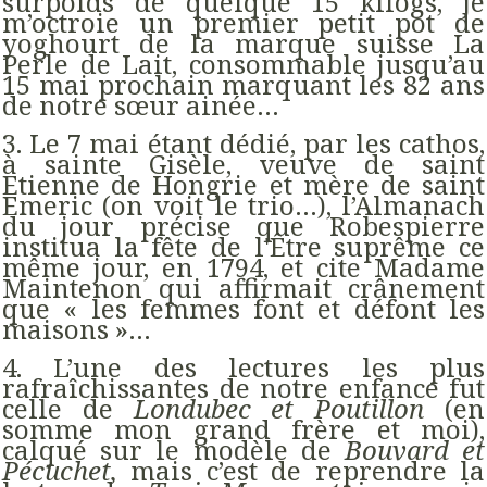
surpoids de quelque 15 kilogs, je
m’octroie un premier petit pot de
yoghourt de la marque suisse La
Perle de Lait, consommable jusqu’au
15 mai prochain marquant les 82 ans
de notre sœur ainée…
3. Le 7 mai étant dédié, par les cathos,
à sainte Gisèle, veuve de saint
Etienne de Hongrie et mère de saint
Emeric (on voit le trio…), l’Almanach
du jour précise que Robespierre
institua la fête de l'Être suprême ce
même jour, en 1794, et cite Madame
Maintenon qui affirmait crânement
que « les femmes font et défont les
maisons »…
4. L’une des lectures les plus
rafraîchissantes de notre enfance fut
celle de
Londubec et Poutillon
(en
somme mon grand frère et moi),
calqué sur le modèle de
Bouvard et
Pécuchet,
mais c’est de reprendre la