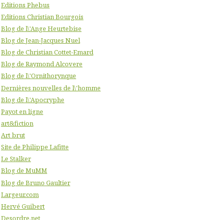
Editions Phebus
Editions Christian Bourgois
Blog de l\'Ange Heurtebise
Blog de Jean-Jacques Nuel
Blog de Christian Cottet-Emard
Blog de Raymond Alcovere
Blog de l\'Ornithorynque
Dernières nouvelles de l\'homme
Blog de l\'Apocryphe
Payot en ligne
art&fiction
Art brut
Site de Philippe Lafitte
Le Stalker
Blog de MuMM
Blog de Bruno Gaultier
Largeur.com
Hervé Guibert
Desordre.net