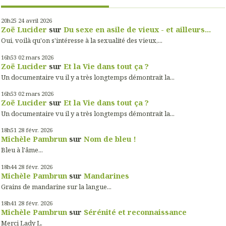
20h25
24
avril 2026
Zoë Lucider
sur
Du sexe en asile de vieux - et ailleurs...
Oui, voilà qu'on s'intéresse à la sexualité des vieux,...
16h53
02
mars 2026
Zoë Lucider
sur
Et la Vie dans tout ça ?
Un documentaire vu il y a très longtemps démontrait la...
16h53
02
mars 2026
Zoë Lucider
sur
Et la Vie dans tout ça ?
Un documentaire vu il y a très longtemps démontrait la...
18h51
28
févr. 2026
Michèle Pambrun
sur
Nom de bleu !
Bleu à l'âme...
18h44
28
févr. 2026
Michèle Pambrun
sur
Mandarines
Grains de mandarine sur la langue...
18h41
28
févr. 2026
Michèle Pambrun
sur
Sérénité et reconnaissance
Merci Lady L.