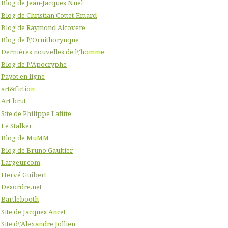
Blog de Jean-Jacques Nuel
Blog de Christian Cottet-Emard
Blog de Raymond Alcovere
Blog de l\'Ornithorynque
Dernières nouvelles de l\'homme
Blog de l\'Apocryphe
Payot en ligne
art&fiction
Art brut
Site de Philippe Lafitte
Le Stalker
Blog de MuMM
Blog de Bruno Gaultier
Largeur.com
Hervé Guibert
Desordre.net
Bartlebooth
Site de Jacques Ancet
Site d\'Alexandre Jollien