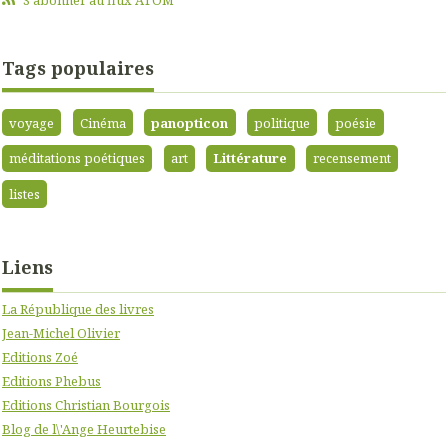
Tags populaires
voyage
Cinéma
panopticon
politique
poésie
méditations poétiques
art
Littérature
recensement
listes
Liens
La République des livres
Jean-Michel Olivier
Editions Zoé
Editions Phebus
Editions Christian Bourgois
Blog de l\'Ange Heurtebise