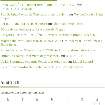
LA ROYAUTÉ ? L'IDÉE NEUVE POUR REDRESSER LA...
sur
LAFAUTEAROUSSEAU
7 août. Saint Gaëtan de Thiène, fondateurs des...
sur
Vie des Saints - Saint
du jour
UN JOUR, UNE CITATION (cxxv)
sur
Alain Van Praet - BLOG
Délice de cathédrale
sur
La senteur de l'esprit
Les Jours Gris
sur
FUMIGÈNE - Derrière l'écran de fumée, la réalité
Marché du Croc' Local le 07.08.2026 à Boult
sur
L'AN VERT de Vouziers :
écologie et...
Russie-Ukraine : Bilan du 5 août 2026
sur
l'information nationaliste
Humour. France Inter vient de présenter...
sur
XYZ, ABCD
Ulrich Siegmund exprime des doutes quant à...
sur
Lionel Baland
Le Japon et l’Arabie Saoudite mettent...
sur
Euro-Synergies
Août 2026
Calendrier des notes en Août 2026
D
L
M
M
J
V
S
1