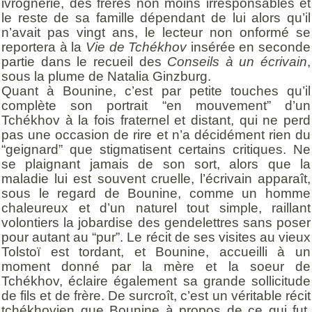
ivrognerie, des frères non moins irresponsables et
le reste de sa famille dépendant de lui alors qu’il
n’avait pas vingt ans, le lecteur non onformé se
reportera à la
Vie de Tchékhov
insérée en seconde
partie dans le recueil des
Conseils à un écrivain
,
sous la plume de Natalia Ginzburg.
Quant à Bounine, c’est par petite touches qu’il
complète son portrait “en mouvement” d’un
Tchékhov à la fois fraternel et distant, qui ne perd
pas une occasion de rire et n’a décidément rien du
“geignard” que stigmatisent certains critiques. Ne
se plaignant jamais de son sort, alors que la
maladie lui est souvent cruelle, l’écrivain apparaît,
sous le regard de Bounine, comme un homme
chaleureux et d’un naturel tout simple, raillant
volontiers la jobardise des gendelettres sans poser
pour autant au “pur”. Le récit de ses visites au vieux
Tolstoï est tordant, et Bounine, accueilli à un
moment donné par la mère et la soeur de
Tchékhov, éclaire également sa grande sollicitude
de fils et de frère. De surcroît, c’est un véritable récit
tchékhovien que Bounine à propos de ce qui fut,