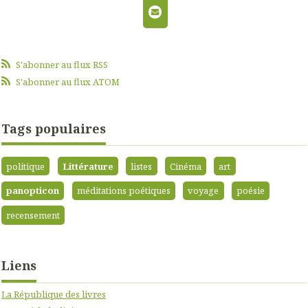
S'abonner au flux RSS
S'abonner au flux ATOM
Tags populaires
politique
Littérature
listes
Cinéma
art
panopticon
méditations poétiques
voyage
poésie
recensement
Liens
La République des livres