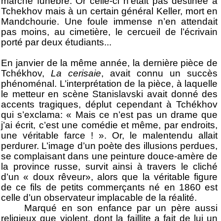
marche funèbre. Or celle-ci n’était pas destinée à
Tchekhov mais à un certain général Keller, mort en
Mandchourie. Une foule immense n’en attendait
pas moins, au cimetière, le cercueil de l’écrivain
porté par deux étudiants...
En janvier de la même année, la dernière pièce de
Tchékhov,
La cerisaie
, avait connu un succès
phénoménal. L’interprétation de la pièce, à laquelle
le metteur en scène Stanislavski avait donné des
accents tragiques, déplut cependant à Tchékhov
qui s’exclama: « Mais ce n’est pas un drame que
j’ai écrit, c’est une comédie et même, par endroits,
une véritable farce ! ». Or, le malentendu allait
perdurer. L’image d’un poète des illusions perdues,
se complaisant dans une peinture douce-amère de
la province russe, survit ainsi à travers le cliché
d’un « doux rêveur», alors que la véritable figure
de ce fils de petits commerçants né en 1860 est
celle d’un observateur implacable de la réalité.
Marqué en son enfance par un père aussi
religieux que violent, dont la faillite a fait de lui un