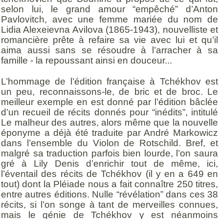
selon lui, le grand amour “empêché” d’Anton
Pavlovitch, avec une femme mariée du nom de
Lidia Alexeievna Avilova (1865-1943), nouvelliste et
romancière prête à refaire sa vie avec lui et qu’il
aima aussi sans se résoudre à l’arracher à sa
famille - la repoussant ainsi en douceur...
L’hommage de l’édition française à Tchékhov est
un peu, reconnaissons-le, de bric et de broc. Le
meilleur exemple en est donné par l’édition bâclée
d’un recueil de récits donnés pour “inédits”, intitulé
Le malheur des autres, alors même que la nouvelle
éponyme a déjà été traduite par André Markowicz
dans l’ensemble du Violon de Rotschild. Bref, et
malgré sa traduction parfois bien lourde, l’on saura
gré à Lily Denis d’enrichir tout de même, ici,
l’éventail des récits de Tchékhov (il y en a 649 en
tout) dont la Pléiade nous a fait connaître 250 titres,
entre autres éditions. Nulle “révélation” dans ces 38
récits, si l’on songe à tant de merveilles connues,
mais le génie de Tchékhov y est néanmoins