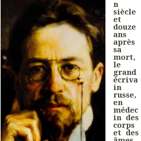
n
siècle
et
douze
ans
après
sa
mort,
le
grand
écriva
in
russe,
en
médec
in des
corps
et des
âmes