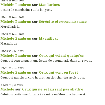
18h44
28
févr. 2026
Michèle Pambrun
sur
Mandarines
Grains de mandarine sur la langue...
18h41
28
févr. 2026
Michèle Pambrun
sur
Sérénité et reconnaissance
Merci Lady L.
18h38
28
févr. 2026
Michèle Pambrun
sur
Magnificat
Magnifique
18h28
30
déc. 2025
Michèle Pambrun
sur
Ceux qui voient quelqu'un
Ceux qui consomment une heure de promenade dans un rayon...
16h31
25
nov. 2025
Michèle Pambrun
sur
Ceux qui vont en forêt
Ceux qui marchent cinq heures sur des chemins gelés pour...
08h23
20
juil. 2025
Michèle
sur
Ceux qui ne se laissent pas abattre
Celui qui coûte une fortune à sa mère en Mercurochrome et...