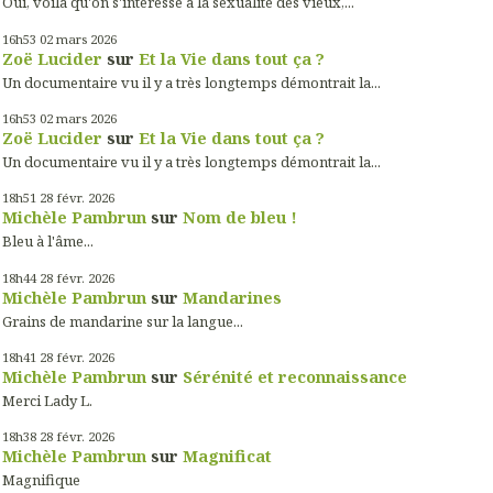
Oui, voilà qu'on s'intéresse à la sexualité des vieux,...
16h53
02
mars 2026
Zoë Lucider
sur
Et la Vie dans tout ça ?
Un documentaire vu il y a très longtemps démontrait la...
16h53
02
mars 2026
Zoë Lucider
sur
Et la Vie dans tout ça ?
Un documentaire vu il y a très longtemps démontrait la...
18h51
28
févr. 2026
Michèle Pambrun
sur
Nom de bleu !
Bleu à l'âme...
18h44
28
févr. 2026
Michèle Pambrun
sur
Mandarines
Grains de mandarine sur la langue...
18h41
28
févr. 2026
Michèle Pambrun
sur
Sérénité et reconnaissance
Merci Lady L.
18h38
28
févr. 2026
Michèle Pambrun
sur
Magnificat
Magnifique