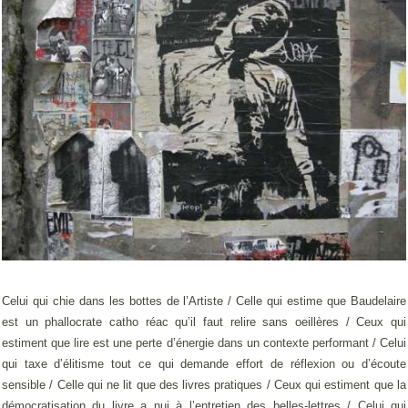
Celui qui chie dans les bottes de l’Artiste / Celle qui estime que Baudelaire
est un phallocrate catho réac qu’il faut relire sans oeillères / Ceux qui
estiment que lire est une perte d’énergie dans un contexte performant / Celui
qui taxe d’élitisme tout ce qui demande effort de réflexion ou d’écoute
sensible / Celle qui ne lit que des livres pratiques / Ceux qui estiment que la
démocratisation du livre a nui à l’entretien des belles-lettres / Celui qui