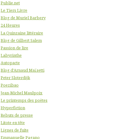
Publie.net
Le Tiers Livre
Blog de Muriel Barbery
24 Heures
La Quinzaine littéraire
Blog de Gilbert Salem
Passion de lire
Labyrinthe
Autopacte
Blog d'Arnaud Maïsetti
Peter Sloterdijk
Poezibao
Jean-Michel Maulpoix
Le printemps des poètes
Hyperfiction
Rebuts de presse
Litote en tête
Lignes de fuite
Emmanuelle Pagano