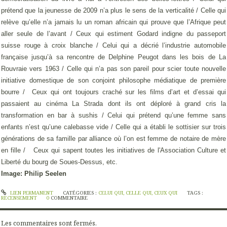
prétend que la jeunesse de 2009 n’a plus le sens de la verticalité / Celle qui
relève qu’elle n’a jamais lu un roman africain qui prouve que l’Afrique peut
aller seule de l’avant / Ceux qui estiment Godard indigne du passeport
suisse rouge à croix blanche / Celui qui a décrié l’industrie automobile
française jusqu’à sa rencontre de Delphine Peugot dans les bois de La
Rouvraie vers 1963 / Celle qui n’a pas son pareil pour scier toute nouvelle
initiative domestique de son conjoint philosophe médiatique de première
bourre /
Ceux qui ont toujours craché sur les films d’art et d’essai qui
passaient au cinéma La Strada dont ils ont déploré à grand cris la
transformation en bar à sushis / Celui qui prétend qu’une femme sans
enfants n’est qu’une calebasse vide / Celle qui a établi le sottisier sur trois
générations de sa famille par alliance où l’on est femme de notaire de mère
en fille /
Ceux qui sapent toutes les initiatives de l'Association Culture et
Liberté du bourg de Soues-Dessus, etc.
Image: Philip Seelen
LIEN PERMANENT
CATÉGORIES :
CELUI QUI, CELLE QUI, CEUX QUI
TAGS :
RECENSEMENT
0
COMMENTAIRE
Les commentaires sont fermés.