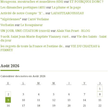
Mougeons, moutruches et muselières (636)
sur
ET POURQUOI DONC ?
Les dimanches poétiques (405)
sur
La plume et la page
Activité de notre Compte ”X”...
sur
LAFAUTEAROUSSEAU
*Algériennes*
sur
Carré Verlaine
Verbatim
sur
Le Bouquineur
UN JOUR, UNE CITATION (cxxvii)
sur
Alain Van Praet - BLOG
9 août. Saint Jean-Marie-Baptiste Vianney, curé...
sur
Vie des Saints - Saint
du jour
les regrets de toute la France et l'estime de...
sur
VIE DU CHATEAU à
FERNEY
Août 2026
Calendrier des notes en Août 2026
D
L
M
M
J
V
S
1
2
3
4
5
6
7
8
9
10
11
12
13
14
15
16
17
18
19
20
21
22