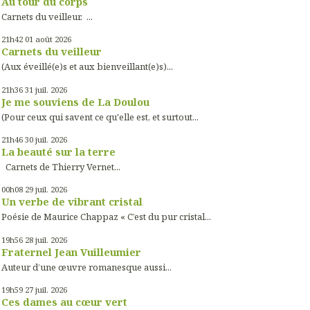
Au tour du corps
Carnets du veilleur. ...
21h42
01
août 2026
Carnets du veilleur
(Aux éveillé(e)s et aux bienveillant(e)s)...
21h36
31
juil. 2026
Je me souviens de La Doulou
(Pour ceux qui savent ce qu'elle est, et surtout...
21h46
30
juil. 2026
La beauté sur la terre
Carnets de Thierry Vernet...
00h08
29
juil. 2026
Un verbe de vibrant cristal
Poésie de Maurice Chappaz « C’est du pur cristal...
19h56
28
juil. 2026
Fraternel Jean Vuilleumier
Auteur d’une œuvre romanesque aussi...
19h59
27
juil. 2026
Ces dames au cœur vert