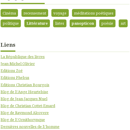
Cinéma
recensement
voyage
méditations poétiques
politique
Littérature
listes
panopticon
poésie
art
Liens
La République des livres
Jean-Michel Olivier
Editions Zoé
Editions Phebus
Editions Christian Bourgois
Blog de l\'Ange Heurtebise
Blog de Jean-Jacques Nuel
Blog de Christian Cottet-Emard
Blog de Raymond Alcovere
Blog de l\'Ornithorynque
Dernières nouvelles de l\'homme