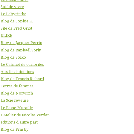
Soif de vivre
Le Labyrinthe
Blog de Sophie K.
Site de Fred Griot
ULIKE
Blog de Jacques Perrin
Blog de Raphaël Sorin
Blog de Solko
Le Cabinet de curiosités
Aux îles lointaines
Blog de Francis Richard
Terres de femmes
Blog de Norwitch
La Scie rêveuse
Le Passe-Muraille
L'Atelier de Nicolas Verdan
éditions d'autre part
Blog de Frasby