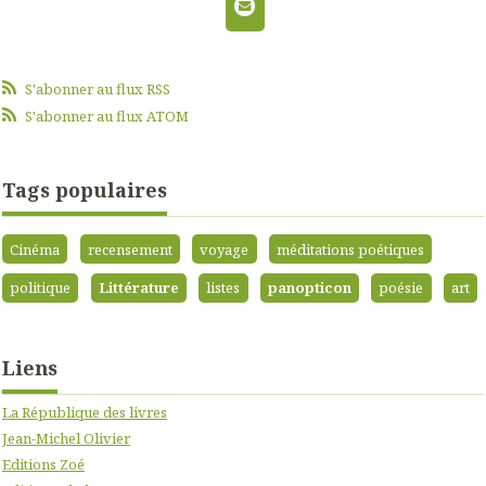
S'abonner au flux RSS
S'abonner au flux ATOM
Tags populaires
Cinéma
recensement
voyage
méditations poétiques
politique
Littérature
listes
panopticon
poésie
art
Liens
La République des livres
Jean-Michel Olivier
Editions Zoé