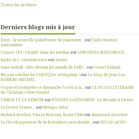
Toutes les archives
Derniers blogs mis à jour
Brics : la nouvelle plateforme de paiement...
sur
l'information
nationaliste
Crépol, LFI : l’AGRIF dans les médias
sur
SYNTHESE NATIONALE
haiku 415 - réminiscence
sur
daniel
Saxe-Anhalt : files devant les stands de l'AfD...
sur
Lionel Baland
Ne pas oublier les LGBTQIA+ sénégalais !
sur
Le blog de Jean-Luc
ROMERO-MICHEL
Orgue et trompette ce dimanche 9 août à la...
sur
LE BLOG LITTÉRAIRE
de Christian Cottet-Emard
L'ANGE ET LE DÉMON
sur
POESIES GAUDEAMUS ”Le Moulin à Farine”
La Douce France...
sur
Métapo infos
Richard Avedon, Piazza Navona, Rome 1946
sur
Raymond Alcovère
Le développement de la formation sacerdotale...
sur
BELGICATHO