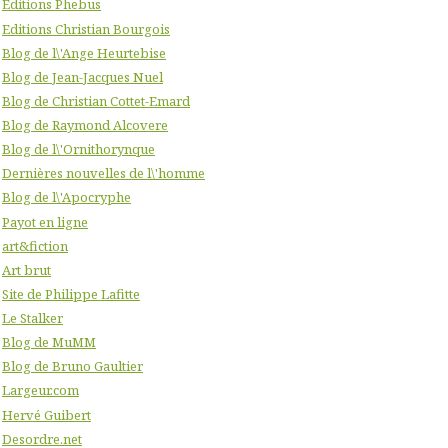
Editions Phebus
Editions Christian Bourgois
Blog de l\'Ange Heurtebise
Blog de Jean-Jacques Nuel
Blog de Christian Cottet-Emard
Blog de Raymond Alcovere
Blog de l\'Ornithorynque
Dernières nouvelles de l\'homme
Blog de l\'Apocryphe
Payot en ligne
art&fiction
Art brut
Site de Philippe Lafitte
Le Stalker
Blog de MuMM
Blog de Bruno Gaultier
Largeur.com
Hervé Guibert
Desordre.net