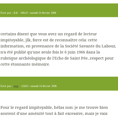
Écrit par :
JLK
06h23
-
samedi 16
février 2008
certains disent que vous avez un regard de lecteur
impitoyable, jlk, force est de reconnaître cela: cette
information, en provenance de la Société Savante du Labour,
n'a été publié qu'une seule fois le 6 juin 1966 dans la
rubrique archéologique de l'Echo de Saint Pée...respect pour
cette étonnante mémoire.
Écrit par :
gmc
11h05
-
samedi 16
février 2008
Pour le regard impitoyable, hélas non: je me trouve bien
souvent d'une aménité tout à fait excessive, mais je vais