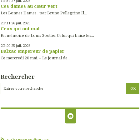
19h59
27
juil. 2026
Ces dames au cœur vert
Les Bonnes Dames , par Bruno Pellegrino Il...
20h11
26
juil. 2026
Ceux qui ont mal
En mémoire de Louis Soutter Celui qui baise les...
20h00
25
juil. 2026
Balzac empereur de papier
Ce mercredi 20 mai. – Le journal de...
Rechercher
S'abonner au flux RSS