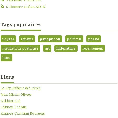
S'abonner au flux ATOM
Tags populaires
voyage
Cinéma
panopticon
politique
poésie
méditations poétiques
art
Littérature
recensement
listes
Liens
La République des livres
Jean-Michel Olivier
Editions Zoé
Editions Phebus
Editions Christian Bourgois