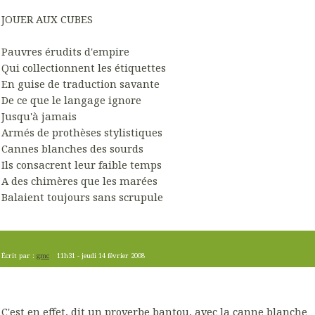
JOUER AUX CUBES
Pauvres érudits d'empire
Qui collectionnent les étiquettes
En guise de traduction savante
De ce que le langage ignore
Jusqu'à jamais
Armés de prothèses stylistiques
Cannes blanches des sourds
Ils consacrent leur faible temps
A des chimères que les marées
Balaient toujours sans scrupule
Écrit par :
gmc
11h31
-
jeudi 14
février 2008
C'est en effet, dit un proverbe bantou, avec la canne blanche