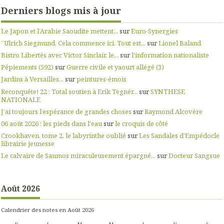
Derniers blogs mis à jour
Le Japon et l’Arabie Saoudite mettent...
sur
Euro-Synergies
”Ulrich Siegmund. Cela commence ici. Tout est...
sur
Lionel Baland
Bistro Libertés avec Victor Sinclair, le...
sur
l'information nationaliste
Pépiements (592)
sur
Guerre civile et yaourt allégé (3)
Jardins à Versailles...
sur
peintures-émois
Reconquête! 22 : Total soutien à Erik Tegnér...
sur
SYNTHESE
NATIONALE
J’ai toujours l’espérance de grandes choses
sur
Raymond Alcovère
06 août 2026 : les pieds dans l'eau
sur
le croquis de côté
Crookhaven, tome 2, le labyrinthe oublié
sur
Les Sandales d'Empédocle
librairie jeunesse
Le calvaire de Saumos miraculeusement épargné...
sur
Docteur Sangsue
Août 2026
Calendrier des notes en Août 2026