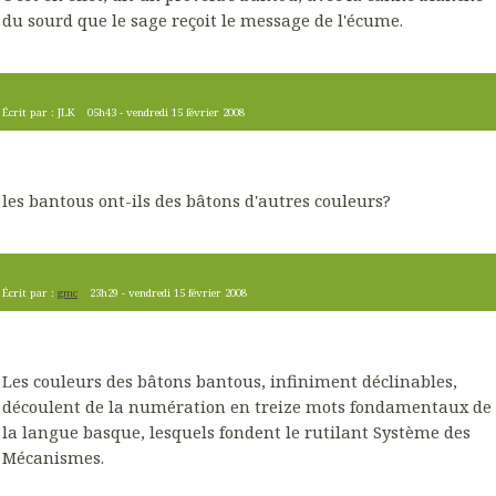
du sourd que le sage reçoit le message de l'écume.
Écrit par :
JLK
05h43
-
vendredi 15
février 2008
les bantous ont-ils des bâtons d'autres couleurs?
Écrit par :
gmc
23h29
-
vendredi 15
février 2008
Les couleurs des bâtons bantous, infiniment déclinables,
découlent de la numération en treize mots fondamentaux de
la langue basque, lesquels fondent le rutilant Système des
Mécanismes.