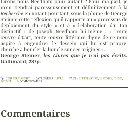
Lirons-nous Needham pour autant ? Pour ma part, je
m’en tiendrai paresseusement et définitivement à la
Recherche
en notant pourtant, sous la plume de George
Steiner, cette réflexion qu’il rapporte au « processus de
déploiement du style » et à « l’élaboration d’u ton
distinctif » de Joseph Needham lui-même : « Toute
œuvre d’0art, toute œuvre littéraire digne de ce nom
aspire à engendrer le dessein qui lui est propre,
cherche à boucler la boucle sur ses origines »…
George Steiner,
les Livres que je n’ai pas écrits
.
Gallimard, 287p.
LIEN PERMANENT
CATÉGORIES :
LIVRE
TAGS :
LITTÉRATURE
,
HISTOIRE
,
CHINE
,
SCIENCE
8
COMMENTAIRES
Commentaires