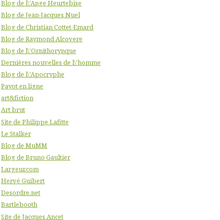
Blog de l\'Ange Heurtebise
Blog de Jean-Jacques Nuel
Blog de Christian Cottet-Emard
Blog de Raymond Alcovere
Blog de l\'Ornithorynque
Dernières nouvelles de l\'homme
Blog de l\'Apocryphe
Payot en ligne
art&fiction
Art brut
Site de Philippe Lafitte
Le Stalker
Blog de MuMM
Blog de Bruno Gaultier
Largeur.com
Hervé Guibert
Desordre.net
Bartlebooth
Site de Jacques Ancet