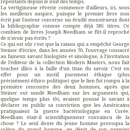
repentants depuis le nuit des temps.
La vertigineuse rêverie commence d’ailleurs, ici, sous
les meilleurs auspice, puisque le premier livre non
écrit par l’auteur concerne un érudit monstrueux dont
la bibliographie connue compte déjà 385 titres. Or
combien de livres Joseph Needham se fût-il reproché
de n’avoir pas écrits ?
Ce qui est sûr c’est que la raison qui a empêché George
Steiner d’écrire, dans les années 70, l’ouvrage consacré
au fameux savant biologiste et sinologue, à l’invitation
de l’éditeur de la collection Modern Masters, nous fait
toucher illico à la faille d’un titan du savoir. C’est en
effet pour un motif purement éthique (plus
précisément éthico-politique) que le lien fut rompu à la
première rencontre des deux hommes, après que
Steiner eut sondé Needham sur les arguments qui,
quelque temps plus tôt, avaient poussé le savant à
déclarer en public sa conviction que les Américains
pratiquaient la guerre bactériologique en Corée.
Needham était-il scientifiquement convaincu de la
chose ? Le seul doute du jeune homme provoqua la
colère du grand homme, en dépit de son premier