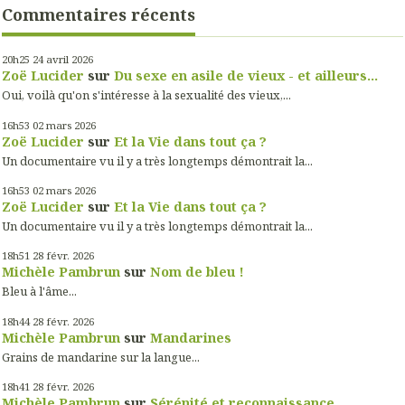
Commentaires récents
20h25
24
avril 2026
Zoë Lucider
sur
Du sexe en asile de vieux - et ailleurs...
Oui, voilà qu'on s'intéresse à la sexualité des vieux,...
16h53
02
mars 2026
Zoë Lucider
sur
Et la Vie dans tout ça ?
Un documentaire vu il y a très longtemps démontrait la...
16h53
02
mars 2026
Zoë Lucider
sur
Et la Vie dans tout ça ?
Un documentaire vu il y a très longtemps démontrait la...
18h51
28
févr. 2026
Michèle Pambrun
sur
Nom de bleu !
Bleu à l'âme...
18h44
28
févr. 2026
Michèle Pambrun
sur
Mandarines
Grains de mandarine sur la langue...
18h41
28
févr. 2026
Michèle Pambrun
sur
Sérénité et reconnaissance