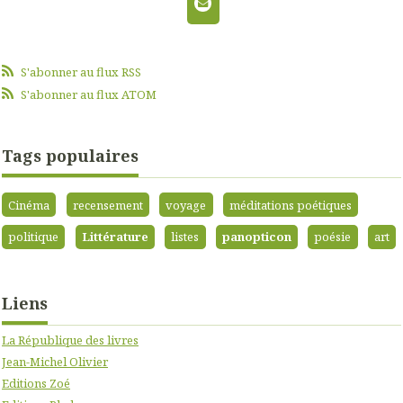
S'abonner au flux RSS
S'abonner au flux ATOM
Tags populaires
Cinéma
recensement
voyage
méditations poétiques
politique
Littérature
listes
panopticon
poésie
art
Liens
La République des livres
Jean-Michel Olivier
Editions Zoé