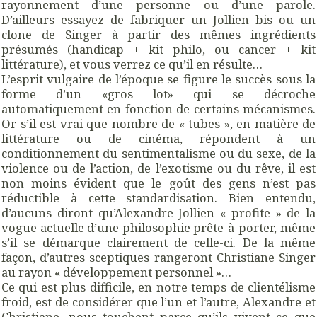
rayonnement d’une personne ou d’une parole.
D’ailleurs essayez de fabriquer un Jollien bis ou un
clone de Singer à partir des mêmes ingrédients
présumés (handicap + kit philo, ou cancer + kit
littérature), et vous verrez ce qu’il en résulte…
L’esprit vulgaire de l’époque se figure le succès sous la
forme d’un «gros lot» qui se décroche
automatiquement en fonction de certains mécanismes.
Or s’il est vrai que nombre de « tubes », en matière de
littérature ou de cinéma, répondent à un
conditionnement du sentimentalisme ou du sexe, de la
violence ou de l’action, de l’exotisme ou du rêve, il est
non moins évident que le goût des gens n’est pas
réductible à cette standardisation. Bien entendu,
d’aucuns diront qu’Alexandre Jollien « profite » de la
vogue actuelle d’une philosophie prête-à-porter, même
s’il se démarque clairement de celle-ci. De la même
façon, d’autres sceptiques rangeront Christiane Singer
au rayon « développement personnel »…
Ce qui est plus difficile, en notre temps de clientélisme
froid, est de considérer que l’un et l’autre, Alexandre et
Christiane, nous touchent parce qu’ils vivent ce que