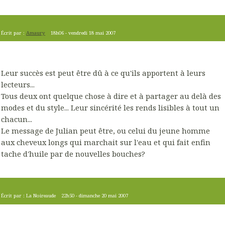
Écrit par :
Amaury
18h06
-
vendredi 18
mai 2007
Leur succès est peut être dû à ce qu'ils apportent à leurs
lecteurs...
Tous deux ont quelque chose à dire et à partager au delà des
modes et du style... Leur sincérité les rends lisibles à tout un
chacun...
Le message de Julian peut être, ou celui du jeune homme
aux cheveux longs qui marchait sur l'eau et qui fait enfin
tache d'huile par de nouvelles bouches?
Écrit par :
La Noireaude
22h50
-
dimanche 20
mai 2007