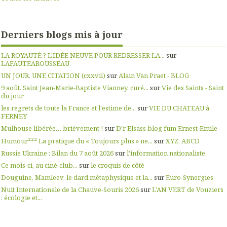
Derniers blogs mis à jour
LA ROYAUTÉ ? L'IDÉE NEUVE POUR REDRESSER LA...
sur
LAFAUTEAROUSSEAU
UN JOUR, UNE CITATION (cxxvii)
sur
Alain Van Praet - BLOG
9 août. Saint Jean-Marie-Baptiste Vianney, curé...
sur
Vie des Saints - Saint
du jour
les regrets de toute la France et l'estime de...
sur
VIE DU CHATEAU à
FERNEY
Mulhouse libérée… brièvement !
sur
D'r Elsass blog fum Ernest-Emile
Humour²²² La pratique du « Toujours plus » ne...
sur
XYZ, ABCD
Russie Ukraine : Bilan du 7 août 2026
sur
l'information nationaliste
Ce mois-ci, au ciné-club...
sur
le croquis de côté
Douguine, Mamleev, le dard métaphysique et la...
sur
Euro-Synergies
Nuit Internationale de la Chauve-Souris 2026
sur
L'AN VERT de Vouziers
: écologie et...