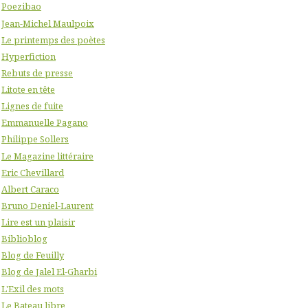
Poezibao
Jean-Michel Maulpoix
Le printemps des poètes
Hyperfiction
Rebuts de presse
Litote en tête
Lignes de fuite
Emmanuelle Pagano
Philippe Sollers
Le Magazine littéraire
Eric Chevillard
Albert Caraco
Bruno Deniel-Laurent
Lire est un plaisir
Biblioblog
Blog de Feuilly
Blog de Jalel El-Gharbi
L'Exil des mots
Le Bateau libre