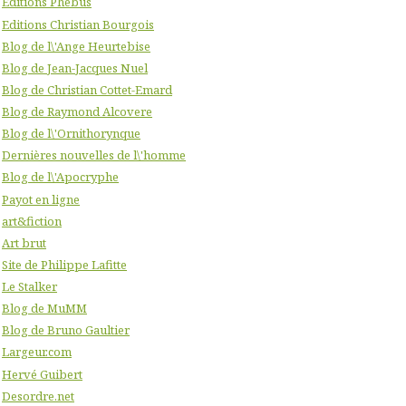
Editions Phebus
Editions Christian Bourgois
Blog de l\'Ange Heurtebise
Blog de Jean-Jacques Nuel
Blog de Christian Cottet-Emard
Blog de Raymond Alcovere
Blog de l\'Ornithorynque
Dernières nouvelles de l\'homme
Blog de l\'Apocryphe
Payot en ligne
art&fiction
Art brut
Site de Philippe Lafitte
Le Stalker
Blog de MuMM
Blog de Bruno Gaultier
Largeur.com
Hervé Guibert
Desordre.net