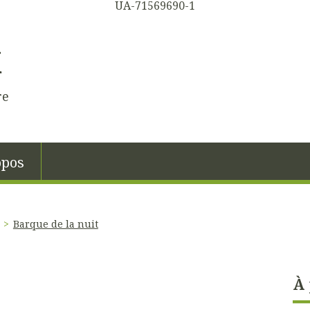
UA-71569690-1
K
re
opos
Barque de la nuit
À