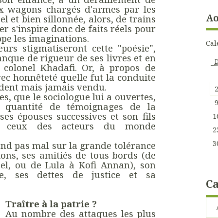
x wagons chargés d'armes par les
Ao
el et bien sillonnée, alors, de trains
r s'inspire donc de faits réels pour
ppe les imaginations.
Cal
urs stigmatiseront cette "poésie",
nque de rigueur de ses livres et en
u colonel Khadafi. Or, à propos de
vec honnêteté quelle fut la conduite
udent mais jamais vendu.
es, que le sociologue lui a ouvertes,
 quantité de témoignages de la
 ses épouses successives et son fils
1
e ceux des acteurs du monde
2
3
end pas mal sur la grande tolérance
ons, ses amitiés de tous bords (de
el, ou de Lula à Kofi Annan), son
re, ses dettes de justice et sa
Ca
Traître à la patrie ?
Au nombre des attaques les plus