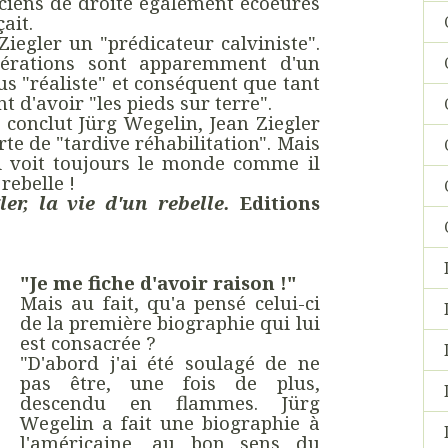
ticiens de droite également écoeurés
ait.
Ziegler un "prédicateur calviniste".
gérations sont apparemment d'un
us "réaliste" et conséquent que tant
nt d'avoir "les pieds sur terre".
 conclut Jürg Wegelin, Jean Ziegler
te de "tardive réhabilitation". Mais
ui voit toujours le monde comme il
rebelle !
ler, la vie d'un rebelle.
Editions
"Je me fiche d'avoir raison !"
Mais au fait, qu'a pensé celui-ci
de la première biographie qui lui
est consacrée ?
"D'abord j'ai été soulagé de ne
pas être, une fois de plus,
descendu en flammes. Jürg
Wegelin a fait une biographie à
l'américaine, au bon sens du