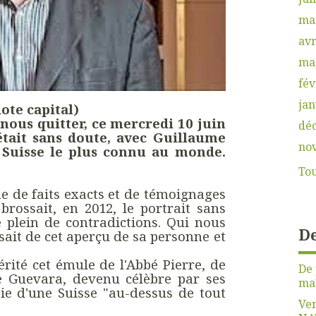
ma
avr
ma
fév
jan
te capital)
 nous quitter, ce mercredi 10 juin
dé
 était sans doute, avec Guillaume
no
e Suisse le plus connu au monde.
Tou
e de faits exacts et de témoignages
brossait, en 2012, le portrait sans
plein de contradictions. Qui nous
De
ensait de cet aperçu de sa personne et
érité cet émule de l'Abbé Pierre, de
De 
e Guevara, devenu célèbre par ses
maî
isie d'une Suisse "au-dessus de tout
Ven