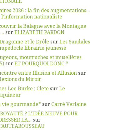
TIONALE
aires 2026 : la fin des augmentations...
r
l'information nationaliste
ouvrir la Balagne avec la Montagne
...
sur
ELIZABETH PARDON
Dragonne et le Drôle
sur
Les Sandales
mpédocle librairie jeunesse
ugeons, moutruches et muselières
5)
sur
ET POURQUOI DONC ?
contre entre Illusion et Allusion
sur
lexions du Miroir
es Lee Burke : Clete
sur
Le
uquineur
a vie gourmande*
sur
Carré Verlaine
 ROYAUTÉ ? L'IDÉE NEUVE POUR
DRESSER LA...
sur
FAUTEAROUSSEAU