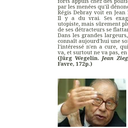
forts appuis chez des poli
par les menées qu'il dénonç
Régis Debray voit en Jean 
Il y a du vrai. Ses exa
utopiste, mais sûrement pl
de ses détracteurs se flatta
Dans les grandes largeurs,
connaît aujourd'hui une sor
l'intéressé n'en a cure, q
va, et surtout ne va pas, en 
(Jürg Wegelin.
Jean Zieg
Favre, 172p.)