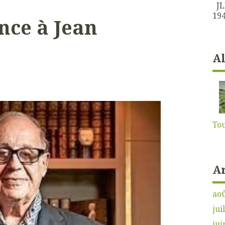
JLK
194
nce à Jean
A
Tou
A
aoû
jui
jui