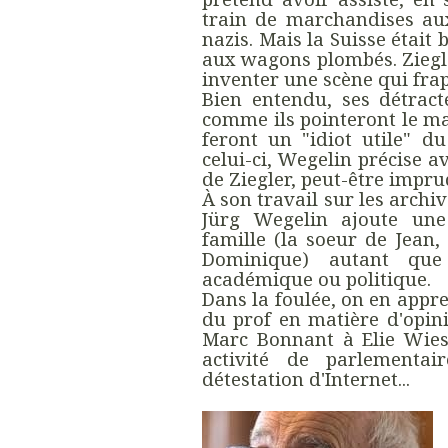
train de marchandises au
nazis. Mais la Suisse était b
aux wagons plombés. Ziegle
inventer une scène qui fra
Bien entendu, ses détracte
comme ils pointeront le ma
feront un "idiot utile" d
celui-ci, Wegelin précise a
de Ziegler, peut-être impr
À son travail sur les archiv
Jürg Wegelin ajoute une
famille (la soeur de Jean,
Dominique) autant qu
académique ou politique.
Dans la foulée, on en appr
du prof en matière d'opini
Marc Bonnant à Elie Wies
activité de parlementai
détestation d'Internet...