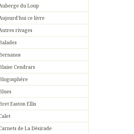
Auberge du Loup
Aujourd'hui ce livre
Autres rivages
Balades
Bernanos
Blaise Cendrars
Blogosphère
Blues
Bret Easton Ellis
Calet
Carnets de La Désirade