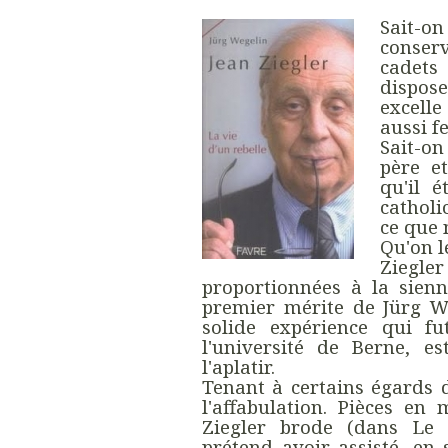
Sait-on
conser
cadets 
dispose
excelle
aussi f
Sait-on
père et
qu'il é
catholi
ce que 
Qu'on l
Zieg
proportionnées à la sienn
premier mérite de Jürg W
solide expérience qui fu
l'université de Berne, e
l'aplatir.
Tenant à certains égards d
l'affabulation. Pièces en 
Ziegler brode (dans Le 
prétend avoir assisté, en