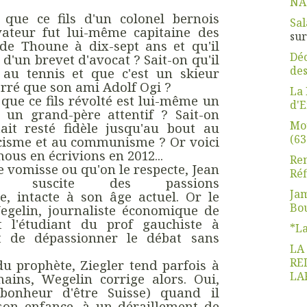
NA
 que ce fils d'un colonel bernois
Sal
vateur fut lui-même capitaine des
su
de Thoune à dix-sept ans et qu'il
Déc
 d'un brevet d'avocat ? Sait-on qu'il
des
 au tennis et que c'est un skieur
erré que son ami Adolf Ogi ?
La 
 que ce fils révolté est lui-même un
d'E
 un grand-père attentif ? Sait-on
Mo
tait resté fidèle jusqu'au bout au
(63
cisme et au communisme ? Or voici
nous en écrivions en 2012...
Ren
e vomisse ou qu'on le respecte, Jean
Réf
ler suscite des passions
Jam
e, intacte à son âge actuel. Or le
Bo
egelin, journaliste économique de
t l'étudiant du prof gauchiste à
*L
st de dépassionner le débat sans
LA
RE
u prophète, Ziegler tend parfois à
LA
mains, Wegelin corrige alors. Oui,
bonheur d'être Suisse) quand il
 son enfance, à un déraillement de