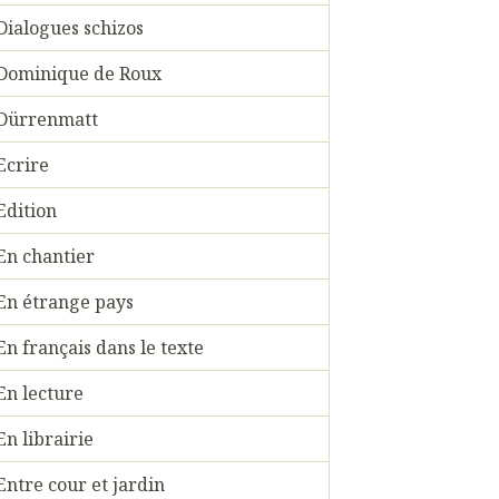
Dialogues schizos
Dominique de Roux
Dürrenmatt
Ecrire
Edition
En chantier
En étrange pays
En français dans le texte
En lecture
En librairie
Entre cour et jardin