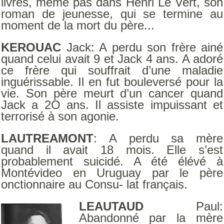
livres, même pas dans Henri Le Vert, son
roman de jeunesse, qui se termine au
moment de la mort du père...
KEROUAC
Jack: A perdu son frère ainé
quand celui avait 9 et Jack 4 ans. A adoré
ce frère qui souffrait d’une maladie
inguérissable. Il en fut bouleversé pour la
vie. Son père meurt d’un cancer quand
Jack a 2O ans. Il assiste impuissant et
terrorisé à son agonie.
LAUTREAMONT
: A perdu sa mère
quand il avait 18 mois. Elle s’est
probablement suicidé. A été élévé à
Montévideo en Uruguay par le père
onctionnaire au Consu- lat français.
LEAUTAUD
Paul:
Abandonné par la mère