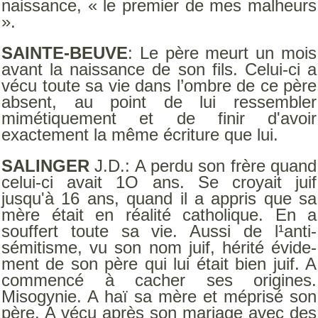
naissance, « le premier de mes malheurs
».
SAINTE-BEUVE
: Le père meurt un mois
avant la naissance de son fils. Celui-ci a
vécu toute sa vie dans l’ombre de ce père
absent, au point de lui ressembler
mimétiquement et de finir d'avoir
exactement la même écriture que lui.
SALINGER
J.D.: A perdu son frère quand
celui-ci avait 1O ans. Se croyait juif
jusqu'à 16 ans, quand il a appris que sa
mère était en réalité catholique. En a
souffert toute sa vie. Aussi de l¹anti-
sémitisme, vu son nom juif, hérité évide-
ment de son père qui lui était bien juif. A
commencé à cacher ses origines.
Misogynie. A haï sa mère et méprisé son
père. A vécu après son mariage avec des