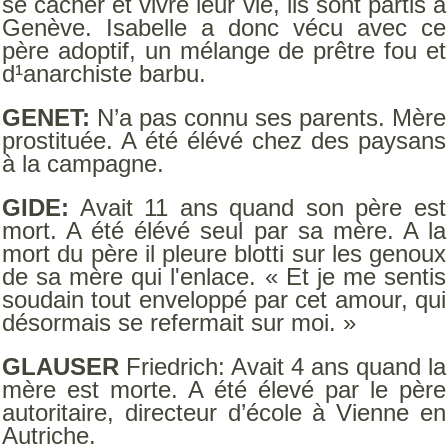
se cacher et vivre leur vie, ils sont partis à
Genève. Isabelle a donc vécu avec ce
père adoptif, un mélange de prêtre fou et
d¹anarchiste barbu.
GENET:
N’a pas connu ses parents. Mère
prostituée. A été élévé chez des paysans
à la campagne.
GIDE:
Avait 11 ans quand son père est
mort. A été élévé seul par sa mère. A la
mort du père il pleure blotti sur les genoux
de sa mère qui l'enlace. « Et je me sentis
soudain tout enveloppé par cet amour, qui
désormais se refermait sur moi. »
GLAUSER
Friedrich: Avait 4 ans quand la
mère est morte. A été élevé par le père
autoritaire, directeur d’école à Vienne en
Autriche.