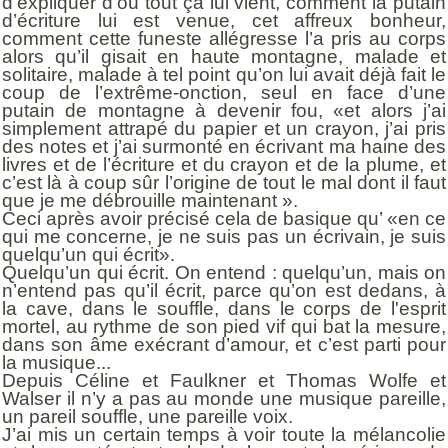
d’expliquer d’où tout ça lui vient, comment la putain
d’écriture lui est venue, cet affreux bonheur,
comment cette funeste allégresse l’a pris au corps
alors qu’il gisait en haute montagne, malade et
solitaire, malade à tel point qu’on lui avait déjà fait le
coup de l’extrême-onction, seul en face d’une
putain de montagne à devenir fou, «et alors j’ai
simplement attrapé du papier et un crayon, j’ai pris
des notes et j’ai surmonté en écrivant ma haine des
livres et de l’écriture et du crayon et de la plume, et
c’est là à coup sûr l’origine de tout le mal dont il faut
que je me débrouille maintenant ».
Ceci après avoir précisé cela de basique qu’ «en ce
qui me concerne, je ne suis pas un écrivain, je suis
quelqu’un qui écrit».
Quelqu’un qui écrit. On entend : quelqu’un, mais on
n’entend pas qu’il écrit, parce qu’on est dedans, à
la cave, dans le souffle, dans le corps de l'esprit
mortel, au rythme de son pied vif qui bat la mesure,
dans son âme exécrant d’amour, et c’est parti pour
la musique...
Depuis Céline et Faulkner et Thomas Wolfe et
Walser il n’y a pas au monde une musique pareille,
un pareil souffle, une pareille voix.
J’ai mis un certain temps à voir toute la mélancolie