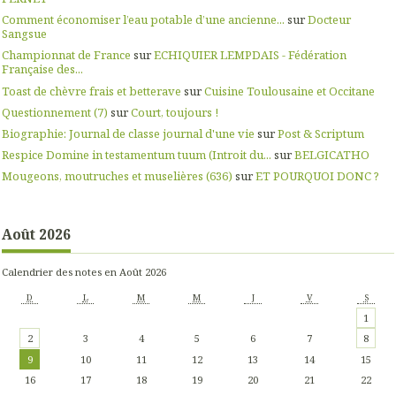
Comment économiser l’eau potable d’une ancienne...
sur
Docteur
Sangsue
Championnat de France
sur
ECHIQUIER LEMPDAIS - Fédération
Française des...
Toast de chèvre frais et betterave
sur
Cuisine Toulousaine et Occitane
Questionnement (7)
sur
Court, toujours !
Biographie: Journal de classe journal d'une vie
sur
Post & Scriptum
Respice Domine in testamentum tuum (Introit du...
sur
BELGICATHO
Mougeons, moutruches et muselières (636)
sur
ET POURQUOI DONC ?
Août 2026
Calendrier des notes en Août 2026
D
L
M
M
J
V
S
1
2
3
4
5
6
7
8
9
10
11
12
13
14
15
16
17
18
19
20
21
22