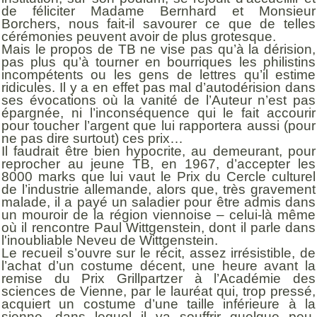
de féliciter Madame Bernhard et Monsieur
Borchers, nous fait-il savourer ce que de telles
cérémonies peuvent avoir de plus grotesque.
Mais le propos de TB ne vise pas qu’à la dérision,
pas plus qu’à tourner en bourriques les philistins
incompétents ou les gens de lettres qu’il estime
ridicules. Il y a en effet pas mal d’autodérision dans
ses évocations où la vanité de l’Auteur n’est pas
épargnée, ni l’inconséquence qui le fait accourir
pour toucher l’argent que lui rapportera aussi (pour
ne pas dire surtout) ces prix…
Il faudrait être bien hypocrite, au demeurant, pour
reprocher au jeune TB, en 1967, d’accepter les
8000 marks que lui vaut le Prix du Cercle culturel
de l’industrie allemande, alors que, très gravement
malade, il a payé un saladier pour être admis dans
un mouroir de la région viennoise – celui-là même
où il rencontre Paul Wittgenstein, dont il parle dans
l'inoubliable Neveu de Wittgenstein.
Le recueil s’ouvre sur le récit, assez irrésistible, de
l’achat d’un costume décent, une heure avant la
remise du Prix Grillpartzer à l’Académie des
sciences de Vienne, par le lauréat qui, trop pressé,
acquiert un costume d’une taille inférieure à la
sienne, dans lequel il va souffrir quelque peu,