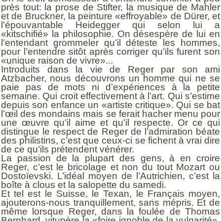
près tout: la prose de Stifter, la musique de Mahler
et de Bruckner, la peinture «effroyable» de Dürer, et
l’épouvantable Heidegger qui selon lui a
«kitschifié» la philosophie. On désespère de lui en
l’entendant grommeler qu’il déteste les hommes,
pour l’entendre sitôt après corriger qu’ils furent son
«unique raison de vivre»...
Introduits dans la vie de Reger par son ami
Atzbacher, nous découvrons un homme qui ne se
paie pas de mots ni d’expériences à la petite
semaine. Qui croit effectivement à l’art. Qui s’estime
depuis son enfance un «artiste critique». Qui se bat
l’œil des mondains mais se ferait hacher menu pour
une œuvre qu’il aime et qu’il respecte. Or ce qui
distingue le respect de Reger de l’admiration béate
des philistins, c’est que ceux-ci se fichent à vrai dire
de ce qu’ils prétendent vénérer.
La passion de la plupart des gens, à en croire
Reger, c’est le bricolage et non du tout Mozart ou
Dostoïevski. L’idéal moyen de l’Autrichien, c’est la
boîte à clous et la salopette du samedi.
Et tel est le Suisse, le Texan, le Français moyen,
ajouterons-nous tranquillement, sans mépris. Et de
même lorsque Reger, dans la foulée de Thomas
Bernhard, vitupère la «foire ignoble de la vulgarité»,