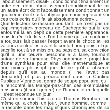
l’aboutissement, disait-il, conditionnait finalement un
autre écrit dont l’aboutissement conditionnait de fait
un autre écrit dont l’aboutissement conditionnait un
quatrième écrit sur la physiognomonie reposant sur
ces trois écrits qu’il fallait absolument écrire»…
Que le lecteur se rassure pourtant : ce n’est pas un
trop «monstre» morceau de Sachertorte qui lui est
enfourné là en dépit de cette première apparence,
mais le récit de la vie d’un homme qui, au contraire,
a toujours fait passer l’esprit avant le chocolat, les
valeurs spirituelles avant le confort bourgeois, et qui
sacrifie tout à sa mission, sa passion, sa conviction
qu’il a une œuvre personnelle à faire, tournant
autour de sa fameuse Physiognomonie, projet fou
d’une synthèse pour ainsi dire mathématique et
non moins philosophique de ce qu’il a observé
depuis qu’il est au monde (il ne l’avait pas
demandé) et plus précisément dans la Cantine
Publique Viennoise, genre de soupe populaire, où il
a rencontré les Mange-pas-cher, ces exemplaires
rarissimes (il sont quatre) de l’humanité en laquelle
il s’est reconnue un jour.
C’est en somme l’histoire de Thomas Bernhard lui-
même qui a choisi un jour, jeune homme, comme il
le raconte dans les magnifiques chroniques de sa