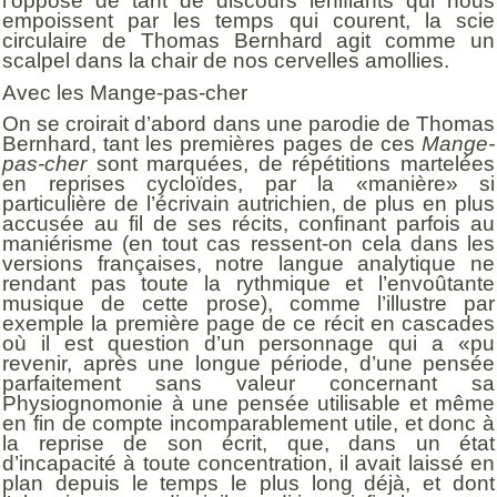
l’opposé de tant de discours lénifiants qui nous
empoissent par les temps qui courent, la scie
circulaire de Thomas Bernhard agit comme un
scalpel dans la chair de nos cervelles amollies.
Avec les Mange-pas-cher
On se croirait d’abord dans une parodie de Thomas
Bernhard, tant les premières pages de ces
Mange-
pas-cher
sont marquées, de répétitions martelées
en reprises cycloïdes, par la «manière» si
particulière de l’écrivain autrichien, de plus en plus
accusée au fil de ses récits, confinant parfois au
maniérisme (en tout cas ressent-on cela dans les
versions françaises, notre langue analytique ne
rendant pas toute la rythmique et l’envoûtante
musique de cette prose), comme l’illustre par
exemple la première page de ce récit en cascades
où il est question d’un personnage qui a «pu
revenir, après une longue période, d’une pensée
parfaitement sans valeur concernant sa
Physiognomonie à une pensée utilisable et même
en fin de compte incomparablement utile, et donc à
la reprise de son écrit, que, dans un état
d’incapacité à toute concentration, il avait laissé en
plan depuis le temps le plus long déjà, et dont