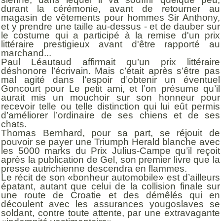
durant la cérémonie, avant de retourner au
magasin de vêtements pour hommes Sir Anthony,
et y prendre une taille au-dessus - et de dauber sur
le costume qui a participé à la remise d'un prix
littéraire prestigieux avant d'être rapporté au
marchand...
Paul Léautaud affirmait qu’un prix littéraire
déshonore l’écrivain. Mais c’était après s’être pas
mal agité dans l’espoir d’obtenir un éventuel
Goncourt pour Le petit ami, et l’on présume qu’il
aurait mis un mouchoir sur son honneur pour
recevoir telle ou telle distinction qui lui eût permis
d’améliorer l’ordinaire de ses chiens et de ses
chats.
Thomas Bernhard, pour sa part, se réjouit de
pouvoir se payer une Triumph Herald blanche avec
les 5000 marks du Prix Julius-Campe qu’il reçoit
après la publication de Gel, son premier livre que la
presse autrichienne descendra en flammes.
Le récit de son «bonheur automobile» est d’ailleurs
épatant, autant que celui de la collision finale sur
une route de Croatie et des démêlés qui en
découlent avec les assurances yougoslaves se
soldant, contre toute attente, par une extravagante