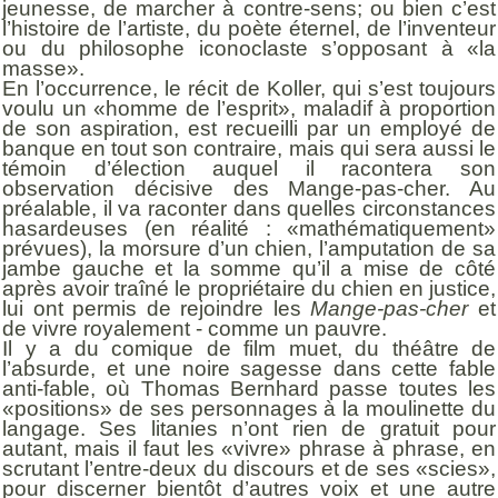
jeunesse, de marcher à contre-sens; ou bien c’est
l’histoire de l’artiste, du poète éternel, de l’inventeur
ou du philosophe iconoclaste s’opposant à «la
masse».
En l’occurrence, le récit de Koller, qui s’est toujours
voulu un «homme de l’esprit», maladif à proportion
de son aspiration, est recueilli par un employé de
banque en tout son contraire, mais qui sera aussi le
témoin d’élection auquel il racontera son
observation décisive des Mange-pas-cher. Au
préalable, il va raconter dans quelles circonstances
hasardeuses (en réalité : «mathématiquement»
prévues), la morsure d’un chien, l’amputation de sa
jambe gauche et la somme qu’il a mise de côté
après avoir traîné le propriétaire du chien en justice,
lui ont permis de rejoindre les
Mange-pas-cher
et
de vivre royalement - comme un pauvre.
Il y a du comique de film muet, du théâtre de
l’absurde, et une noire sagesse dans cette fable
anti-fable, où Thomas Bernhard passe toutes les
«positions» de ses personnages à la moulinette du
langage. Ses litanies n’ont rien de gratuit pour
autant, mais il faut les «vivre» phrase à phrase, en
scrutant l’entre-deux du discours et de ses «scies»,
pour discerner bientôt d’autres voix et une autre