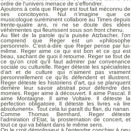
ordre de l'univers menace de s’effondrer.
Ajoutons à cela que Reger est tout fait méconnu de
ses concitoyens. Nul n’imagine que ce
musicologue suréminent collabore au Times depuis
trente-quatre ans, ni ne se doute des idées
véhémentes qui fleurissent sous son front chenu.
Au filet de la parole qu’a puisée Atzbacher, l’on
comprend que Reger est un «philosophe
personnel». C’est-à-dire que Reger pense par lui-
même. Reger aime ce qui est bon et ce qui est
beau, sachant de quoi il retourne. Reger se fout de
ce qu’on croit qu’il faut admirer par convenance
sociale ou culturelle. Reger déteste les spécialistes
d’art et de culture qui n’aiment pas vraiment
personnellement ce qu’ils défendent et illustrent.
Reger déteste les historiens d’art, qui se planquent
derrière leur savoir abstrait pour défendre des
momies. Reger aime à découvert. Il aime Pascal. Il
aime Montaigne. Il aime Voltaire. Il déteste la
perfection obligatoire. Il déteste les livres «à lire
absolument». Tout cela lui paraît du flan, du nanan.
Comme Thomas Bernhard, Reger déteste
l’admiration d’Etat, la prosternation de concert, et
tout ce qui va bêlant dans le même sens.
On le croit démolisseur à l’entendre conchier à peu