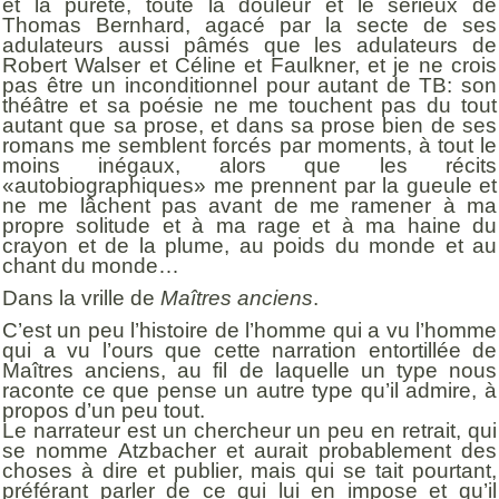
et la pureté, toute la douleur et le sérieux de
Thomas Bernhard, agacé par la secte de ses
adulateurs aussi pâmés que les adulateurs de
Robert Walser et Céline et Faulkner, et je ne crois
pas être un inconditionnel pour autant de TB: son
théâtre et sa poésie ne me touchent pas du tout
autant que sa prose, et dans sa prose bien de ses
romans me semblent forcés par moments, à tout le
moins inégaux, alors que les récits
«autobiographiques» me prennent par la gueule et
ne me lâchent pas avant de me ramener à ma
propre solitude et à ma rage et à ma haine du
crayon et de la plume, au poids du monde et au
chant du monde…
Dans la vrille de
Maîtres anciens
.
C’est un peu l’histoire de l’homme qui a vu l’homme
qui a vu l’ours que cette narration entortillée de
Maîtres anciens, au fil de laquelle un type nous
raconte ce que pense un autre type qu’il admire, à
propos d’un peu tout.
Le narrateur est un chercheur un peu en retrait, qui
se nomme Atzbacher et aurait probablement des
choses à dire et publier, mais qui se tait pourtant,
préférant parler de ce qui lui en impose et qu’il