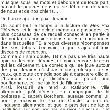
musique sous les mots et débordant de toute part,
parlant de pauvres gens qui se débattent, de vous,
de nous et de nos chiens…
Du bon usage des prix littéraires…
On sourit tout le temps à la lecture de
Mes Prix
littéraires,
et le rire éclate même aux passages les
plus cocasses de ce recueil consacré en partie à
de mordantes considérations sur les circonstances
dans lesquelles TB a reçus diverses récompenses
dès ses débuts d’écrivain, à quoi s’ajoutent trois
discours de réception.
Comme on s’en doute, TB n’a pas une très haute
opinion des prix littéraires, et moins encore de ceux
qui les décernent. La comédie qui se joue autour
des prix littéraires n’est pas moins grotesque, à ses
yeux, que toute comédie sociale à caractère officiel.
L’honneur qui s’y distribue lui paraît une
bouffonnerie, et il se fait fort de l’illustrer.
Ainsi, lorsqu’il se rend à Ratisbonne, ville
allemande qu’il déteste, en compagnie de la
poétesse Elisabeth Borchers, lauréate comme lui,
pour y recevoir le Prix du Cercle culturel de
l’industrie allemande, et que le président de ladite
institution, sur son podium, se réjouit d’accueillir et