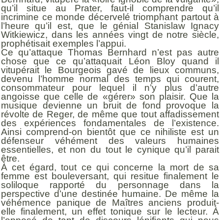
qu’il situe au Prater, faut-il comprendre qu’il
incrimine ce monde décervelé triomphant partout à
l’heure qu’il est, que le génial Stanislaw Ignacy
Witkiewicz, dans les années vingt de notre siècle,
prophétisait exemples l’appui.
Ce qu’attaque Thomas Bernhard n’est pas autre
chose que ce qu’attaquait Léon Bloy quand il
vitupérait le Bourgeois gavé de lieux communs,
devenu l’homme normal des temps qui courent,
consommateur pour lequel il n’y plus d’autre
angoisse que celle de «gérer» son plaisir. Que la
musique devienne un bruit de fond provoque la
révolte de Reger, de même que tout affadissement
des expériences fondamentales de l’existence.
Ainsi comprend-on bientôt que ce nihiliste est un
défenseur véhément des valeurs humaines
essentielles, et non du tout le cynique qu’il parait
être.
À cet égard, tout ce qui concerne la mort de sa
femme est bouleversant, qui resitue finalement le
soliloque rapporté du personnage dans la
perspective d’une destinée humaine. De même la
véhémence panique de Maîtres anciens produit-
elle finalement, un effet tonique sur le lecteur. À