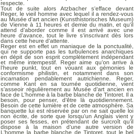
respecte.
Tout de suite alors Atzbacher s’efface devant
Reger, le vieil homme avec lequel il a rendez-vous
au Musée d’art ancien (Kunsthistorisches Museum)
de Vienne à 11 heures et demie du matin, et qu’il
attend d’aborder comme il est arrivé avec une
heure d’avance, tout le livre s’inscrivant dès lors
dans cette heure d’attente.
Reger est en effet un maniaque de la ponctualité,
qui ne supporte pas les turbulences anarchiques
en dépit de son esprit complètement indépendant
et même intempestif. Reger aime qu’on arrive à
l’heure punkt, tout en vouant aux gémonies le
conformisme philistin, et notamment dans son
incarnation pendablement autrichienne. Reger,
comme Kant en sa tournée quotidienne, vient
s’asseoir régulièrement au Musée d’art ancien en
face de L’homme à la barbe blanche de Tintoret. Il a
besoin, pour penser, d’être là quotidiennement.
Besoin de cette lumière et de cette atmosphère. Sa
banquette lui est réservée par on ne sait quelle loi
non écrite, de sorte que lorsqu’un Anglais vient y
poser ses fesses, en prétendant de surcroît qu’il
dispose à la maison d’une autre version de
L’homme la barbe blanche de Tintoret, tout le bel