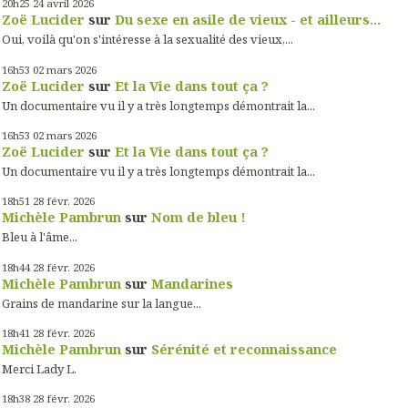
20h25
24
avril 2026
Zoë Lucider
sur
Du sexe en asile de vieux - et ailleurs...
Oui, voilà qu'on s'intéresse à la sexualité des vieux,...
16h53
02
mars 2026
Zoë Lucider
sur
Et la Vie dans tout ça ?
Un documentaire vu il y a très longtemps démontrait la...
16h53
02
mars 2026
Zoë Lucider
sur
Et la Vie dans tout ça ?
Un documentaire vu il y a très longtemps démontrait la...
18h51
28
févr. 2026
Michèle Pambrun
sur
Nom de bleu !
Bleu à l'âme...
18h44
28
févr. 2026
Michèle Pambrun
sur
Mandarines
Grains de mandarine sur la langue...
18h41
28
févr. 2026
Michèle Pambrun
sur
Sérénité et reconnaissance
Merci Lady L.
18h38
28
févr. 2026