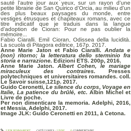
sauté l’autre jour aux yeux, sur un rayon d’une
petite librairie de San Quirico d’Orcia, au milieu d’un
des plus beaux paysages du monde, entre
vestiges étrusques et chapiteaux romans, avec ce
titre indicatif que je traduis dans la langue
d’adoption de Cioran: Pour ne pas oublier la
mémoire...
Fabio Ciaralli. Emil Cioran, Odissea della lucidità.
La scuola di Pitagora editrice, 167p. 2017.
Anne Marie Jaton et Fabio Ciaralli.
Andata e
(non) ritorno; la letteratura dello sterminio fra
storia e narrazione.
Edizioni ETS. 200p, 2016.
Anne Marie Jaton.
Albert Cohen, le mariage
miraculeux des contraires.
Presses
polytechniques et universitaires romandes. coll.
Le Savoir suisse,121p. 2017.
Guido Ceronetti,
Le silence du corps
,
Voyage en
Italie,
La patience du brûlé, etc.
Albin Michel et
Livre de poche.
Per non dimenticare la memoria. Adelphi, 2016,
et Messia, Adelphi, 2017.
Image JLK: Guido Ceronetti en 2011, à Cetona.
LIEN PERMANENT
CATÉGORIES :
LIVRE
0
COMMENTAIRE