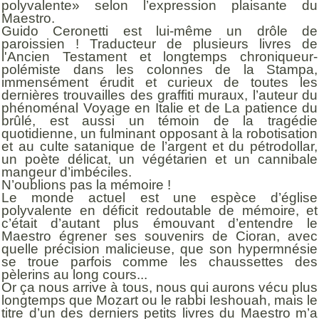
polyvalente» selon l’expression plaisante du
Maestro.
Guido Ceronetti est lui-même un drôle de
paroissien ! Traducteur de plusieurs livres de
l'Ancien Testament et longtemps chroniqueur-
polémiste dans les colonnes de la Stampa,
immensément érudit et curieux de toutes les
dernières trouvailles des graffiti muraux, l’auteur du
phénoménal Voyage en Italie et de La patience du
brûlé, est aussi un témoin de la tragédie
quotidienne, un fulminant opposant à la robotisation
et au culte satanique de l’argent et du pétrodollar,
un poète délicat, un végétarien et un cannibale
mangeur d’imbéciles.
N’oublions pas la mémoire !
Le monde actuel est une espèce d’église
polyvalente en déficit redoutable de mémoire, et
c’était d’autant plus émouvant d’entendre le
Maestro égrener ses souvenirs de Cioran, avec
quelle précision malicieuse, que son hypermnésie
se troue parfois comme les chaussettes des
pèlerins au long cours...
Or ça nous arrive à tous, nous qui aurons vécu plus
longtemps que Mozart ou le rabbi Ieshouah, mais le
titre d’un des derniers petits livres du Maestro m’a