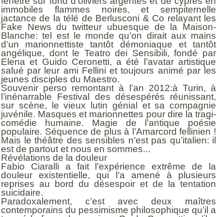
fenêtre sur fond d’oliviers argentés et de cyprès en
immobiles flammes noires, et sempiternelle
jactance de la télé de Berlusconi & Co relayant les
Fake News du twitteur ubuesque de la Maison-
Blanche: tel est le monde qu’on dirait aux mains
d’un marionnettiste tantôt démoniaque et tantôt
angélique, dont le Teatro dei Sensibili, fondé par
Elena et Guido Ceronetti, a été l’avatar artistique
salué par leur ami Fellini et toujours animé par les
jeunes disciples du Maestro.
Souvenir perso remontant à l’an 2012:à Turin, à
l’inénarrable Festival des désespérés réunissant,
sur scène, le vieux lutin génial et sa compagnie
juvénile. Masques et marionnettes pour dire la tragi-
comédie humaine. Magie de l’antique poésie
populaire. Séquence de plus à l’Amarcord fellinien !
Mais le théâtre des sensibles n’est pas qu’italien: il
est de partout et nous en sommes...
Révélations de la douleur
Fabio Ciaralli a fait l’expérience extrême de la
douleur existentielle, qui l’a amené à plusieurs
reprises au bord du désespoir et de la tentation
suicidaire.
Paradoxalement, c’est avec deux maîtres
contemporains du pessimisme philosophique qu’il a