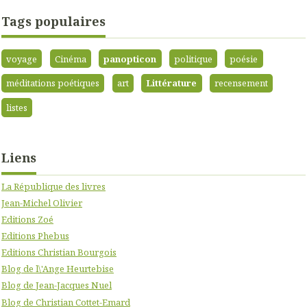
Tags populaires
voyage
Cinéma
panopticon
politique
poésie
méditations poétiques
art
Littérature
recensement
listes
Liens
La République des livres
Jean-Michel Olivier
Editions Zoé
Editions Phebus
Editions Christian Bourgois
Blog de l\'Ange Heurtebise
Blog de Jean-Jacques Nuel
Blog de Christian Cottet-Emard