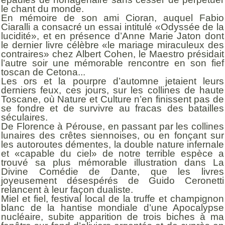
le chant du monde.
En mémoire de son ami Cioran, auquel Fabio
Ciaralli a consacré un essai intitulé «Odyssée de la
lucidité», et en présence d’Anne Marie Jaton dont
le dernier livre célèbre «le mariage miraculeux des
contraires» chez Albert Cohen, le Maestro présidait
l’autre soir une mémorable rencontre en son fief
toscan de Cetona...
Les ors et la pourpre d’automne jetaient leurs
derniers feux, ces jours, sur les collines de haute
Toscane, où Nature et Culture n’en finissent pas de
se fondre et de survivre au fracas des batailles
séculaires.
De Florence à Pérouse, en passant par les collines
lunaires des crêtes siennoises, ou en fonçant sur
les autoroutes démentes, la double nature infernale
et «capable du ciel» de notre terrible espèce a
trouvé sa plus mémorable illustration dans La
Divine Comédie de Dante, que les livres
joyeusement désespérés de Guido Ceronetti
relancent à leur façon dualiste.
Miel et fiel, festival local de la truffe et champignon
blanc de la hantise mondiale d’une Apocalypse
nucléaire, subite apparition de trois biches à ma