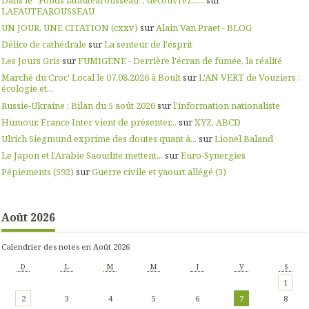
LAFAUTEAROUSSEAU
UN JOUR, UNE CITATION (cxxv)
sur
Alain Van Praet - BLOG
Délice de cathédrale
sur
La senteur de l'esprit
Les Jours Gris
sur
FUMIGÈNE - Derrière l'écran de fumée, la réalité
Marché du Croc' Local le 07.08.2026 à Boult
sur
L'AN VERT de Vouziers :
écologie et...
Russie-Ukraine : Bilan du 5 août 2026
sur
l'information nationaliste
Humour. France Inter vient de présenter...
sur
XYZ, ABCD
Ulrich Siegmund exprime des doutes quant à...
sur
Lionel Baland
Le Japon et l’Arabie Saoudite mettent...
sur
Euro-Synergies
Pépiements (592)
sur
Guerre civile et yaourt allégé (3)
Août 2026
Calendrier des notes en Août 2026
D
L
M
M
J
V
S
1
2
3
4
5
6
7
8