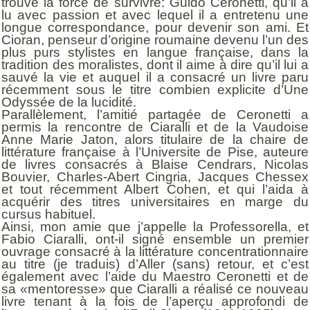
trouvé la force de survivre: Guido Ceronetti, qu’il a
lu avec passion et avec lequel il a entretenu une
longue correspondance, pour devenir son ami. Et
Cioran, penseur d’origine roumaine devenu l’un des
plus purs stylistes en langue française, dans la
tradition des moralistes, dont il aime à dire qu’il lui a
sauvé la vie et auquel il a consacré un livre paru
récemment sous le titre combien explicite d’Une
Odyssée de la lucidité.
Parallèlement, l’amitié partagée de Ceronetti a
permis la rencontre de Ciaralli et de la Vaudoise
Anne Marie Jaton, alors titulaire de la chaire de
littérature française à l’Universite de Pise, auteure
de livres consacrés à Blaise Cendrars, Nicolas
Bouvier, Charles-Abert Cingria, Jacques Chessex
et tout récemment Albert Cohen, et qui l’aida à
acquérir des titres universitaires en marge du
cursus habituel.
Ainsi, mon amie que j’appelle la Professorella, et
Fabio Ciaralli, ont-il signé ensemble un premier
ouvrage consacré à la littérature concentrationnaire
au titre (je traduis) d’Aller (sans) retour, et c’est
également avec l’aide du Maestro Ceronetti et de
sa «mentoresse» que Ciaralli a réalisé ce nouveau
livre tenant à la fois de l’aperçu approfondi de