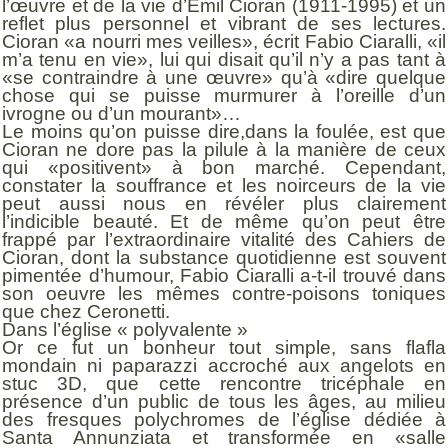
l’œuvre et de la vie d’Emil Cioran (1911-1995) et un
reflet plus personnel et vibrant de ses lectures.
Cioran «a nourri mes veilles», écrit Fabio Ciaralli, «il
m’a tenu en vie», lui qui disait qu’il n’y a pas tant à
«se contraindre à une œuvre» qu’à «dire quelque
chose qui se puisse murmurer à l’oreille d’un
ivrogne ou d’un mourant»…
Le moins qu’on puisse dire,dans la foulée, est que
Cioran ne dore pas la pilule à la manière de ceux
qui «positivent» à bon marché. Cependant,
constater la souffrance et les noirceurs de la vie
peut aussi nous en révéler plus clairement
l’indicible beauté. Et de même qu’on peut être
frappé par l’extraordinaire vitalité des Cahiers de
Cioran, dont la substance quotidienne est souvent
pimentée d’humour, Fabio Ciaralli a-t-il trouvé dans
son oeuvre les mêmes contre-poisons toniques
que chez Ceronetti.
Dans l’église « polyvalente »
Or ce fut un bonheur tout simple, sans flafla
mondain ni paparazzi accroché aux angelots en
stuc 3D, que cette rencontre tricéphale en
présence d’un public de tous les âges, au milieu
des fresques polychromes de l’église dédiée à
Santa Annunziata et transformée en «salle