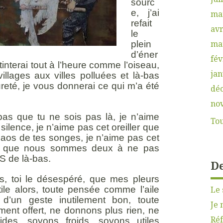
sourc
e, j’ai
ma
refait
avr
le
ma
plein
d’éner
fév
tinterai tout à l’heure comme l’oiseau,
jan
illages aux villes polluées et là-bas
ureté, je vous donnerai ce qui m’a été
dé
no
pas que tu ne sois pas là, je n’aime
Tou
ilence, je n’aime pas cet oreiller que
haos de tes songes, je n’aime pas cet
ce que nous sommes deux à ne pas
S de là-bas.
De
s, toi le désespéré, que mes pleurs
utile alors, toute pensée comme l’aile
Le 
 d’un geste inutilement bon, toute
Je 
ment offert, ne donnons plus rien, ne
Réf
ides, soyons froids, soyons utiles