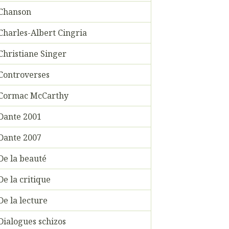
Chanson
Charles-Albert Cingria
Christiane Singer
Controverses
Cormac McCarthy
Dante 2001
Dante 2007
De la beauté
De la critique
De la lecture
Dialogues schizos