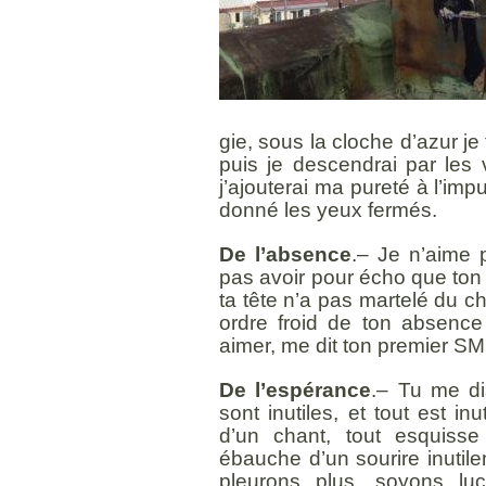
gie, sous la cloche d’azur je 
puis je descendrai par les v
j’ajouterai ma pureté à l’imp
donné les yeux fermés.
De l’absence
.– Je n’aime 
pas avoir pour écho que ton s
ta tête n’a pas martelé du c
ordre froid de ton absen
aimer, me dit ton premier SM
De l’espérance
.– Tu me di
sont inutiles, et tout est in
d’un chant, tout esquisse
ébauche d’un sourire inutile
pleurons plus, soyons luc