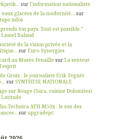
kjavik...
sur
l'information nationaliste
 eaux glacées de la modernité...
sur
apo infos
prends ton pays. Tout est possible.”
r
Lionel Baland
société de la vision privée et la
itique...
sur
Euro-Synergies
card au Musée Fenaille
sur
La senteur
l'esprit
 de Groix : le journaliste Erik Tegnér
...
sur
SYNTHESE NATIONALE
ge sur Rouge (Sara, cuisine Dolomites)
r
Latitude
io‑Technica ATH‑M50x : le son des
ances...
sur
upgradepc
ût 2026