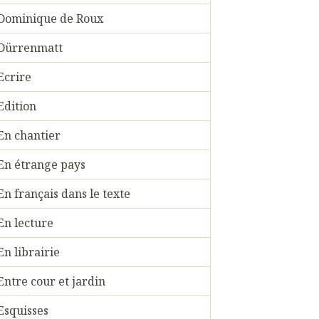
Dominique de Roux
Dürrenmatt
Ecrire
Edition
En chantier
En étrange pays
En français dans le texte
En lecture
En librairie
Entre cour et jardin
Esquisses