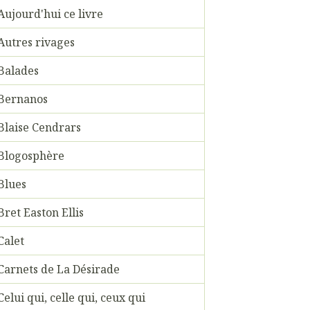
Aujourd'hui ce livre
Autres rivages
Balades
Bernanos
Blaise Cendrars
Blogosphère
Blues
Bret Easton Ellis
Calet
Carnets de La Désirade
Celui qui, celle qui, ceux qui