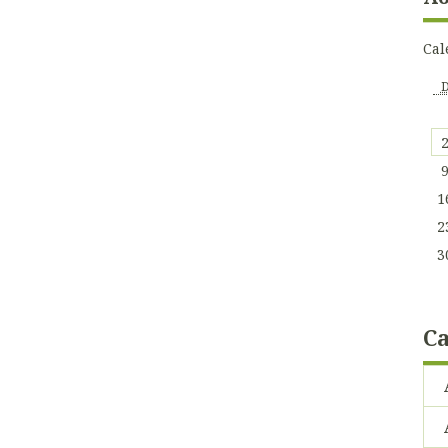
Cal
1
2
3
Ca