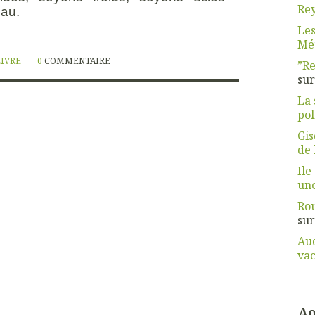
Rey
au.
Les
Mét
LIVRE
0
COMMENTAIRE
”Re
su
La 
pol
Gis
de 
Ile
une
Rou
su
Aud
vac
Ao